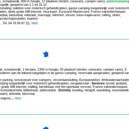
k, schaduwrijk, 900 m hoogte, 17 plaatsen (tenten, caravans, camper vans),
wintercampin
ogelijk, geopend van 1.1 tot 31.12
sluiting, toiletten voor motorisch gehandicapten, ganse camping toegankelijk voor motorisch
ation, deels gratis Wifi internet, Visa kaart, Eurocard-Mastercard, Franse vakantiecheques
tbal, basketbal, relaxatie, massage, klimmen, vissen, kano-kajakvaren, rafting, skiën,
 gezelschapsspelen, kaarten
,
, , Tel. 04 79 56 87 22
Web
lak, schaduwrijk, 1 hectare, 1300 m hoogte, 55 plaatsen (tenten, caravans, camper vans), 5
isdieren aan de leiband toegelaten in de ganse camping, reservatie aangeraden, geopend va
arking, servicepunt voor campers, stroomaansluiting, Europastekker, drinkwateraansluitin
camping toegankelijk voor motorisch gehandicapten, vergaderzaal
-
Services:
brood, ijsdepot,
atis Wifi internet, stalling, bereikbaar met het openbaar vervoer, Franse vakantiecheques
kunstnijverheid, bibliotheek, tafelvoetbal
-
Dichtbij:
bowling, minigolf, wandeling, mountainbik
board, animatie, bioscoop
,
ermignon,
Web