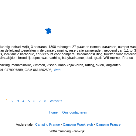
chtig, schaduwrijk, 3 hectares, 1300 m hoogte, 27 plaatsen (tenten, caravans, camper van
 aan de leiband toegelaten in de ganse camping, reservatie aangeraden, geopend van 1.1 tot 
 individuele barbecue, servicepunt voor campers, stroomaansluiting, toiletten voor motoris
lmaaltijden, brood, ijsdepot, wasmachine, babybadkamer, deels gratis Wifi internet, Franse
deling, mountainbike, klimmen, vissen, kano-kajakvaren, rafting, skiën, langlaufen
,
 , Tel. 0479097889, GSM 0614502506
Web
1
:
2
3
4
5
6
7
8
Verder »
Home
|
Ons contacteren
Andere talen
Camping France
-
Camping Frankreich
-
Camping France
2004
Camping Frankrijk