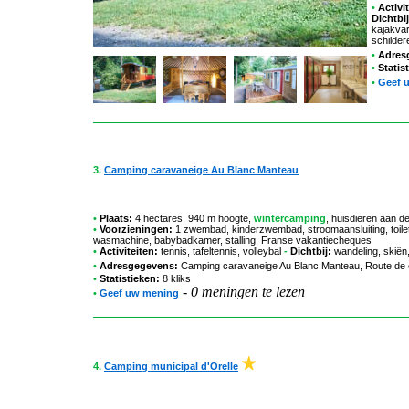
•
Activit
Dichtbij
kajakvar
schilder
•
Adres
•
Statis
•
Geef 
3.
Camping caravaneige Au Blanc Manteau
•
Plaats:
4 hectares, 940 m hoogte,
wintercamping
, huisdieren aan d
•
Voorzieningen:
1 zwembad, kinderzwembad, stroomaansluiting, toilet
wasmachine, babybadkamer, stalling, Franse vakantiecheques
•
Activiteiten:
tennis, tafeltennis, volleybal
-
Dichtbij:
wandeling, skiën,
•
Adresgegevens:
Camping caravaneige Au Blanc Manteau
, Route de
•
Statistieken:
8 kliks
-
0 meningen te lezen
•
Geef uw mening
4.
Camping municipal d'Orelle