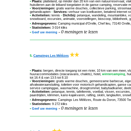
•
Plaats:
platteland, op minder dan 20 km van een natuurreservaat, vla
huisdieren aan de leiband toegelaten in de ganse camping, reservatie m
•
Voorzieningen:
gratis warme douches, collectieve parking, stroomaan
gehandicapten
-
Services:
verhuur van koelkasten, betalend internet st
•
Activiteiten:
tennis
-
Dichtbij:
petanque, wandeling, mountainbike, voe
snowboard, excursies, animatie, voorstellingen, bioscoop, bibliotheek,
•
Adresgegevens:
Camping municipal d'Orelle
, Chef lieu, 73140 Orelle
•
Statistieken:
3 014 kliks
-
0 meningen te lezen
•
Geef uw mening
5.
Campings Les Mélèzes
•
Plaats:
bergen, directe toegang tot een rivier, 10 km van een meer, v
huuraccommodaties (stacaravans, chalets), hotel,
wintercamping
, hu
tot 16.4 & van 13.5 tot 8.10
•
Voorzieningen:
gratis warme douches, gemeenzame barbecue, eigen p
afvalwateraansluiting, toiletten voor motorisch gehandicapten, ganse 
service campinggas, wasmachine, droogtrommel, babybadkamer, deels gr
•
Activiteiten:
petanque, tennis, tafeltennis, voetbal, vissen, excursies, 
paardrijden, klimmen, kano-kajakvaren, rafting, skiën, langlaufen, snow
•
Adresgegevens:
Campings Les Mélèzes
, Route du Doron, 73500 T
•
Statistieken:
9 272 kliks
-
0 meningen te lezen
•
Geef uw mening