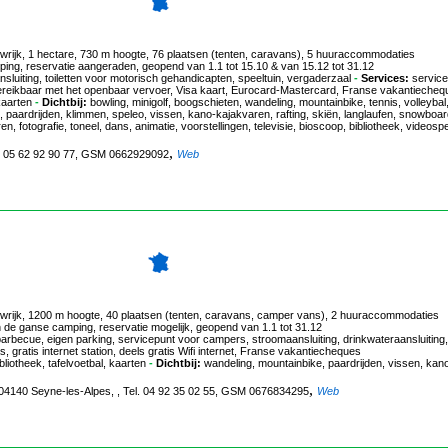
uwrijk, 1 hectare, 730 m hoogte, 76 plaatsen (tenten, caravans), 5 huuraccommodaties
ping, reservatie aangeraden, geopend van 1.1 tot 15.10 & van 15.12 tot 31.12
luiting, toiletten voor motorisch gehandicapten, speeltuin, vergaderzaal
-
Services:
service
, bereikbaar met het openbaar vervoer, Visa kaart, Eurocard-Mastercard, Franse vakantieche
kaarten
-
Dichtbij:
bowling, minigolf, boogschieten, wandeling, mountainbike, tennis, volleybal
, paardrijden, klimmen, speleo, vissen, kano-kajakvaren, rafting, skiën, langlaufen, snowboar
 fotografie, toneel, dans, animatie, voorstellingen, televisie, bioscoop, bibliotheek, videosp
,
el. 05 62 92 90 77, GSM 0662929092
Web
uwrijk, 1200 m hoogte, 40 plaatsen (tenten, caravans, camper vans), 2 huuraccommodaties
in de ganse camping, reservatie mogelijk, geopend van 1.1 tot 31.12
becue, eigen parking, servicepunt voor campers, stroomaansluiting, drinkwateraansluiting,
, gratis internet station, deels gratis Wifi internet, Franse vakantiecheques
bliotheek, tafelvoetbal, kaarten
-
Dichtbij:
wandeling, mountainbike, paardrijden, vissen, kan
,
 04140 Seyne-les-Alpes, , Tel. 04 92 35 02 55, GSM 0676834295
Web