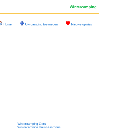
Wintercamping
Home
Uw camping toevoegen
Nieuwe opinies
Wintercamping Gers
Wintercamping Haute-Garonne