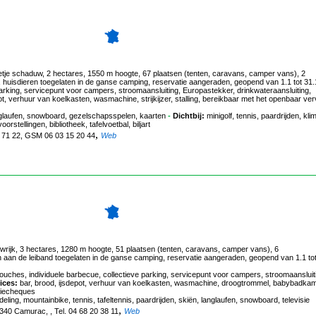
eetje schaduw, 2 hectares, 1550 m hoogte, 67 plaatsen (tenten, caravans, camper vans), 2
, huisdieren toegelaten in de ganse camping, reservatie aangeraden, geopend van 1.1 tot 31
rking, servicepunt voor campers, stroomaansluiting, Europastekker, drinkwateraansluiting,
ot, verhuur van koelkasten, wasmachine, strijkijzer, stalling, bereikbaar met het openbaar ver
nglaufen, snowboard, gezelschapsspelen, kaarten
-
Dichtbij:
minigolf, tennis, paardrijden, kl
rstellingen, bibliotheek, tafelvoetbal, biljart
,
46 71 22, GSM 06 03 15 20 44
Web
wrijk, 3 hectares, 1280 m hoogte, 51 plaatsen (tenten, caravans, camper vans), 6
en aan de leiband toegelaten in de ganse camping, reservatie aangeraden, geopend van 1.1 to
ches, individuele barbecue, collectieve parking, servicepunt voor campers, stroomaansluit
ices:
bar, brood, ijsdepot, verhuur van koelkasten, wasmachine, droogtrommel, babybadkam
tiecheques
ling, mountainbike, tennis, tafeltennis, paardrijden, skiën, langlaufen, snowboard, televisie
,
340 Camurac, , Tel. 04 68 20 38 11
Web