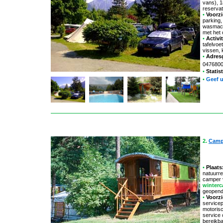
vans), 
reservat
•
Voorzi
parking,
wasmachi
met het
•
Activit
tafelvoet
vissen, 
•
Adres
047680
•
Statis
•
Geef 
2.
Camp
•
Plaats
natuurre
camper 
winter
geopend 
•
Voorzi
servicep
motorisc
service 
bereikb