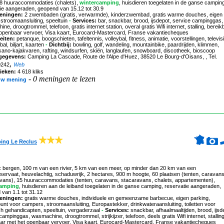
18 huuraccommodaties (chalets),
wintercamping
, huisdieren toegelaten in de ganse campin
ie aangeraden, geopend van 15.12 tot 30.9
eningen:
2 zwembaden (gratis, verwarmde), kinderzwembad, gratis warme douches, eigen
 stroomaansluiting, speeltuin
-
Services:
bar, snackbar, brood, ijsdepot, service campinggas,
ne, droogtrommel, telefoon, gratis internet station, overal gratis Wifi internet, stalling, bereik
 openbaar vervoer, Visa kaart, Eurocard-Mastercard, Franse vakantiecheques
eiten:
petanque, boogschieten, tafeltennis, volleybal, fitness, animatie, voorstellingen, televisi
bal, biljart, kaarten
-
Dichtbij:
bowling, golf, wandeling, mountainbike, paardrijden, klimmen,
kano-kajakvaren, rafting, windsurfen, skiën, langlaufen, snowboard, discotheek, bioscoop
gegevens:
Camping La Cascade
, Route de l'Alpe d'Huez, 38520 Le Bourg-d'Oisans, , Tel.
,
0242
Web
tieken:
4 618 kliks
-
0 meningen te lezen
uw mening
ing Le Reclus
:
bergen, 100 m van een rivier, 5 km van een meer, op minder dan 20 km van een
servaat, heuvelachtig, schaduwrijk, 2 hectares, 900 m hoogte, 60 plaatsen (tenten, caravans
vans), 15 huuraccommodaties (tenten, caravans, stacaravans, chalets, appartementen),
camping
, huisdieren aan de leiband toegelaten in de ganse camping, reservatie aangeraden,
van 1.1 tot 31.12
eningen:
gratis warme douches, individuele en gemeenzame barbecue, eigen parking,
unt voor campers, stroomaansluiting, Europastekker, drinkwateraansluiting, toiletten voor
h gehandicapten, speeltuin, vergaderzaal
-
Services:
snackbar, afhaalmaaltijden, brood, ijsd
campinggas, wasmachine, droogtrommel, strijkijzer, telefoon, deels gratis Wifi internet, stalling
aar met het openbaar vervoer, Visa kaart, Eurocard-Mastercard, Franse vakantiecheques