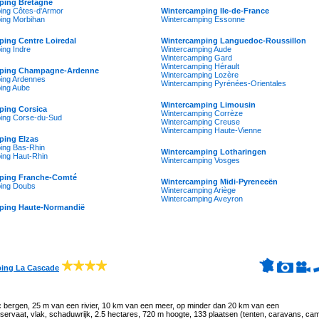
ping Bretagne
ing Côtes-d'Armor
Wintercamping Ile-de-France
ing Morbihan
Wintercamping Essonne
ing Centre Loiredal
Wintercamping Languedoc-Roussillon
ing Indre
Wintercamping Aude
Wintercamping Gard
Wintercamping Hérault
ping Champagne-Ardenne
Wintercamping Lozère
ing Ardennes
Wintercamping Pyrénées-Orientales
ing Aube
Wintercamping Limousin
ping Corsica
Wintercamping Corrèze
ing Corse-du-Sud
Wintercamping Creuse
Wintercamping Haute-Vienne
ping Elzas
ing Bas-Rhin
Wintercamping Lotharingen
ing Haut-Rhin
Wintercamping Vosges
ping Franche-Comté
Wintercamping Midi-Pyreneeën
ing Doubs
Wintercamping Ariège
Wintercamping Aveyron
ping Haute-Normandië
ing La Cascade
:
bergen, 25 m van een rivier, 10 km van een meer, op minder dan 20 km van een
servaat, vlak, schaduwrijk, 2.5 hectares, 720 m hoogte, 133 plaatsen (tenten, caravans, ca