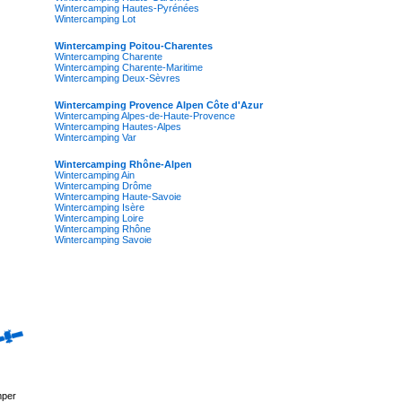
Wintercamping Hautes-Pyrénées
Wintercamping Lot
Wintercamping Poitou-Charentes
Wintercamping Charente
Wintercamping Charente-Maritime
Wintercamping Deux-Sèvres
Wintercamping Provence Alpen Côte d'Azur
Wintercamping Alpes-de-Haute-Provence
Wintercamping Hautes-Alpes
Wintercamping Var
Wintercamping Rhône-Alpen
Wintercamping Ain
Wintercamping Drôme
Wintercamping Haute-Savoie
Wintercamping Isère
Wintercamping Loire
Wintercamping Rhône
Wintercamping Savoie
mper