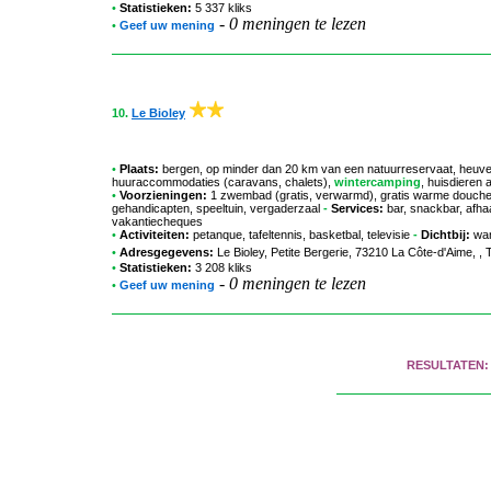
•
Statistieken:
5 337 kliks
-
0 meningen te lezen
•
Geef uw mening
10.
Le Bioley
•
Plaats:
bergen, op minder dan 20 km van een natuurreservaat, heuvela
huuraccommodaties (caravans, chalets),
wintercamping
, huisdieren
•
Voorzieningen:
1 zwembad (gratis, verwarmd), gratis warme douches,
gehandicapten, speeltuin, vergaderzaal
-
Services:
bar, snackbar, afhaa
vakantiecheques
•
Activiteiten:
petanque, tafeltennis, basketbal, televisie
-
Dichtbij:
wan
•
Adresgegevens:
Le Bioley
, Petite Bergerie, 73210 La Côte-d'Aime,
•
Statistieken:
3 208 kliks
-
0 meningen te lezen
•
Geef uw mening
RESULTATEN