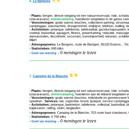
6.
Le Bergons
•
Plaats:
bergen, directe toegang tot een natuurreservaat, vlak, schad
(stacaravans),
wintercamping
, huisdieren toegelaten in de ganse cam
•
Voorzieningen:
gratis warme douches, collectieve parking, stroomaans
campinggas, wasmachine, droogtrommel, strijkijzer, telefoon, stalling
•
Activiteiten:
petanque, tafeltennis, tafelvoetbal, gezelschapsspelen, 
voetbal, basketbal, aquagym, fitness, powertraining, relaxatie, massage
dansavonden, discotheek, excursies, kunstnijverheid, tekenen, schilderen,
biljart
•
Adresgegevens:
Le Bergons
, route de Barèges, 65120 Esterre, , T
•
Statistieken:
690 kliks
-
0 meningen te lezen
•
Geef uw mening
7.
Camping de la Blanche
•
Plaats:
bergen, directe toegang tot een natuurreservaat, vlak, schad
(stacaravans),
wintercamping
, huisdieren aan de leiband toegelaten 
•
Voorzieningen:
gratis warme douches, individuele en gemeenzame bar
speeltuin
-
Services:
bar, superette, brood, ijsdepot, service campinggas
•
Activiteiten:
petanque, badminton, tafeltennis, volleybal, basketbal, bi
kajakvaren, rafting, skiën, langlaufen
•
Adresgegevens:
Camping de la Blanche
, 703 route haut chardavon,
•
Statistieken:
5 769 kliks
-
0 meningen te lezen
•
Geef uw mening