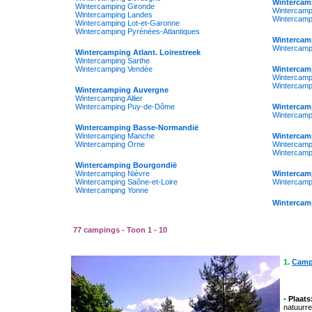
Wintercam
Wintercamping Gironde
Wintercamp
Wintercamping Landes
Wintercamp
Wintercamping Lot-et-Garonne
Wintercamping Pyrénées-Atlantiques
Wintercamp
Wintercamp
Wintercamping Atlant. Loirestreek
Wintercamping Sarthe
Wintercamping Vendée
Wintercam
Wintercamp
Wintercamp
Wintercamping Auvergne
Wintercamping Allier
Wintercamping Puy-de-Dôme
Wintercam
Wintercamp
Wintercamping Basse-Normandië
Wintercamping Manche
Wintercam
Wintercamping Orne
Wintercamp
Wintercamp
Wintercamping Bourgondië
Wintercamping Nièvre
Wintercam
Wintercamping Saône-et-Loire
Wintercamp
Wintercamping Yonne
Wintercam
77 campings - Toon 1 - 10
1.
Camp
•
Plaats
natuurre