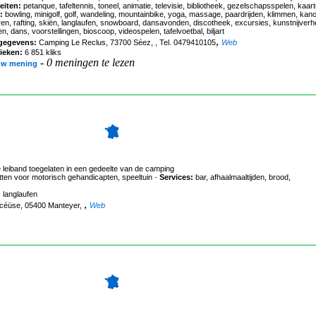
eiten:
petanque, tafeltennis, toneel, animatie, televisie, bibliotheek, gezelschapsspelen, kaar
:
bowling, minigolf, golf, wandeling, mountainbike, yoga, massage, paardrijden, klimmen, kan
en, rafting, skiën, langlaufen, snowboard, dansavonden, discotheek, excursies, kunstnijverh
en, dans, voorstellingen, bioscoop, videospelen, tafelvoetbal, biljart
,
gegevens:
Camping Le Reclus
, 73700 Séez, , Tel. 0479410105
Web
tieken:
6 851 kliks
-
0 meningen te lezen
uw mening
e leiband toegelaten in een gedeelte van de camping
ten voor motorisch gehandicapten, speeltuin
-
Services:
bar, afhaalmaaltijden, brood,
 langlaufen
,
 céüse, 05400 Manteyer,
Web