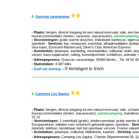
8.
Queyras caravaneige
•
Plaats:
bergen, directe toegang tot een natuurreservaat, vlak, een b
huuraccommodaties (tenten, caravans, stacaravans),
wintercamping
•
Voorzieningen:
gratis warme douches, individuele barbecue, eigen pa
speeltuin
-
Services:
bar, restaurant, snackbar, afhaalmaaltijden, ijsdep
Visa kaart, Eurocard-Mastercard, Diner's Club, American Express
•
Activiteiten:
petanque, wandeling, mountainbike, volleybal, skiën, la
vissen, kano-kajakvaren, rafting, kunstnijverheid, schilderen, animatie, voo
•
Adresgegevens:
Queyras caravaneige
, 05460 Abriès, , Tel. 04 92 
•
Statistieken:
4 687 kliks
-
0 meningen te lezen
•
Geef uw mening
9.
Camping Les Sapins
•
Plaats:
bergen, directe toegang tot een natuurreservaat, vlak, schadu
huuraccommodaties (tenten, stacaravans),
wintercamping
, huisdier
31.12
•
Voorzieningen:
1 zwembad (gratis), kinderzwembad, gratis warme dou
Europastekker, toiletten voor motorisch gehandicapten, speeltuin
-
Serv
miniclub, telefoon, bereikbaar met het openbaar vervoer, Franse vakan
•
Activiteiten:
petanque, volleybal, bibliotheek, kaarten
-
Dichtbij:
wande
•
Adresgegevens:
Camping Les Sapins
, Chemin Départemental 20, 11