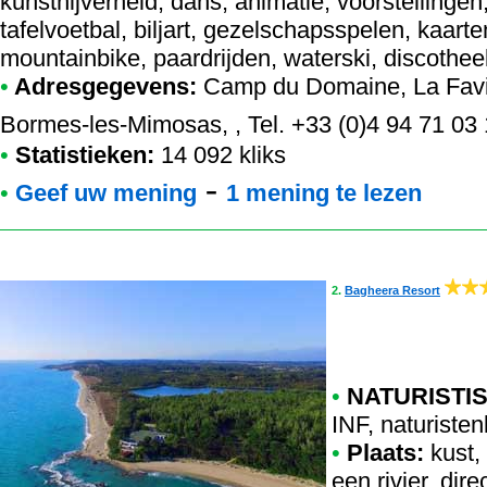
kunstnijverheid, dans, animatie, voorstellingen,
tafelvoetbal, biljart, gezelschapsspelen, kaarte
mountainbike, paardrijden, waterski, discothe
•
Adresgegevens:
Camp du Domaine
, La Fav
Bormes-les-Mimosas, , Tel. +33 (0)4 94 71 03
•
Statistieken:
14 092 kliks
-
•
Geef uw mening
1 mening te lezen
2.
Bagheera Resort
•
NATURISTIS
INF
,
naturistenk
•
Plaats:
kust,
een rivier, dir