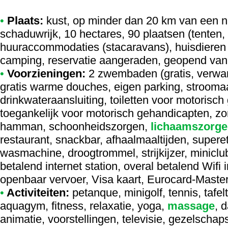
•
Plaats:
kust, op minder dan 20 km van een na
schaduwrijk, 10 hectares, 90 plaatsen (tenten
huuraccommodaties (stacaravans), huisdieren 
camping, reservatie aangeraden, geopend van 
•
Voorzieningen:
2 zwembaden (gratis, verwa
gratis warme douches, eigen parking, stroomaa
drinkwateraansluiting, toiletten voor motoris
toegankelijk voor motorisch gehandicapten, zo
hamman, schoonheidszorgen,
lichaamszorge
restaurant, snackbar, afhaalmaaltijden, supere
wasmachine, droogtrommel, strijkijzer, miniclub
betalend internet station, overal betalend Wifi 
openbaar vervoer, Visa kaart, Eurocard-Maste
•
Activiteiten:
petanque, minigolf, tennis, tafel
aquagym, fitness, relaxatie, yoga,
massage
, 
animatie, voorstellingen, televisie, gezelschap