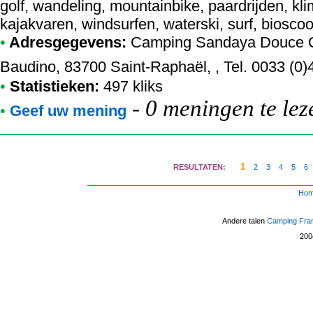
golf, wandeling, mountainbike, paardrijden, k
kajakvaren, windsurfen, waterski, surf, biosco
•
Adresgegevens:
Camping Sandaya Douce 
Baudino, 83700 Saint-Raphaël, , Tel. 0033 (0)
•
Statistieken:
497 kliks
-
0 meningen te lez
•
Geef uw mening
1
RESULTATEN:
2
3
4
5
6
Ho
Andere talen
Camping Fra
20