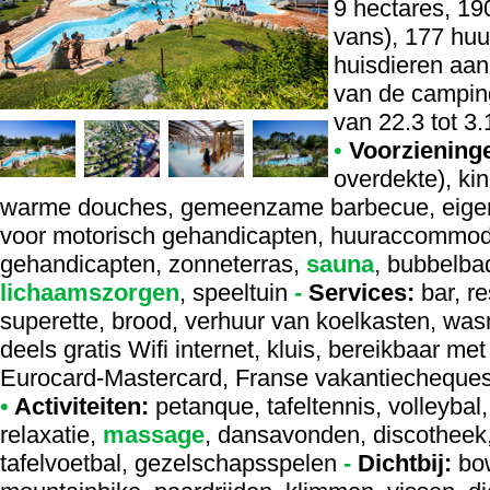
9 hectares, 19
vans), 177 hu
huisdieren aan
van de campin
van 22.3 tot 3.
•
Voorziening
overdekte), ki
warme douches, gemeenzame barbecue, eigen pa
voor motorisch gehandicapten, huuraccommoda
gehandicapten, zonneterras,
sauna
, bubbelba
lichaamszorgen
, speeltuin
-
Services:
bar, re
superette, brood, verhuur van koelkasten, wasm
deels gratis Wifi internet, kluis, bereikbaar me
Eurocard-Mastercard, Franse vakantiecheque
•
Activiteiten:
petanque, tafeltennis, volleybal
relaxatie,
massage
, dansavonden, discotheek, 
tafelvoetbal, gezelschapsspelen
-
Dichtbij:
bow