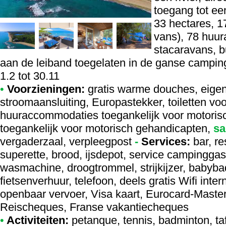
toegang tot ee
33 hectares, 1
vans), 78 huu
stacaravans, bu
aan de leiband toegelaten in de ganse campin
1.2 tot 30.11
•
Voorzieningen:
gratis warme douches, eigen
stroomaansluiting, Europastekker, toiletten v
huuraccommodaties toegankelijk voor motori
toegankelijk voor motorisch gehandicapten,
sa
vergaderzaal, verpleegpost
-
Services:
bar, re
superette, brood, ijsdepot, service campinggas
wasmachine, droogtrommel, strijkijzer, babyba
fietsenverhuur, telefoon, deels gratis Wifi intern
openbaar vervoer, Visa kaart, Eurocard-Maste
Reischeques, Franse vakantiecheques
•
Activiteiten:
petanque, tennis, badminton, tafe