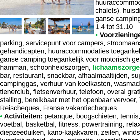
huuraccommoda
chalets), huis
ganse camping
1.4 tot 31.10
•
Voorziening
parking, servicepunt voor campers, stroomaansl
gehandicapten, huuraccommodaties toegankeli
ganse camping toegankelijk voor motorisch ge
hamman, schoonheidszorgen,
lichaamszorge
bar, restaurant, snackbar, afhaalmaaltijden, sup
campinggas, verhuur van koelkasten, wasmach
tienerclub, fietsenverhuur, telefoon, overal grati
stalling, bereikbaar met het openbaar vervoer,
Reischeques, Franse vakantiecheques
•
Activiteiten:
petanque, boogschieten, tennis, 
voetbal, basketbal, fitness, powertraining, rela
diepzeeduiken, kano-kajakvaren, zeilen, wind