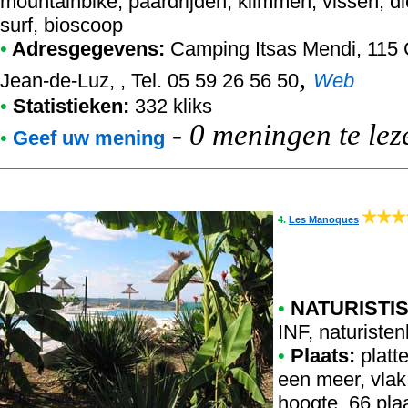
mountainbike, paardrijden, klimmen, vissen, di
surf, bioscoop
•
Adresgegevens:
Camping Itsas Mendi
, 115
,
Jean-de-Luz, , Tel. 05 59 26 56 50
Web
•
Statistieken:
332 kliks
-
0 meningen te lez
•
Geef uw mening
4.
Les Manoques
•
NATURISTIS
INF
,
naturistenk
•
Plaats:
platte
een meer, vlak
hoogte, 66 pla