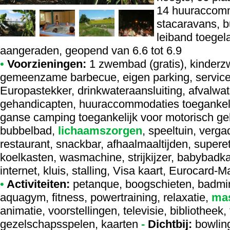
14 huuraccomm
stacaravans, b
leiband toegel
aangeraden, geopend van 6.6 tot 6.9
•
Voorzieningen:
1 zwembad (gratis), kinder
gemeenzame barbecue, eigen parking, service
Europastekker, drinkwateraansluiting, afvalwate
gehandicapten, huuraccommodaties toegankeli
ganse camping toegankelijk voor motorisch ge
bubbelbad,
lichaamszorgen
, speeltuin, verg
restaurant, snackbar, afhaalmaaltijden, superet
koelkasten, wasmachine, strijkijzer, babybadka
internet, kluis, stalling, Visa kaart, Eurocard
•
Activiteiten:
petanque, boogschieten, badminto
aquagym, fitness, powertraining, relaxatie,
ma
animatie, voorstellingen, televisie, bibliotheek, t
gezelschapsspelen, kaarten
-
Dichtbij:
bowling