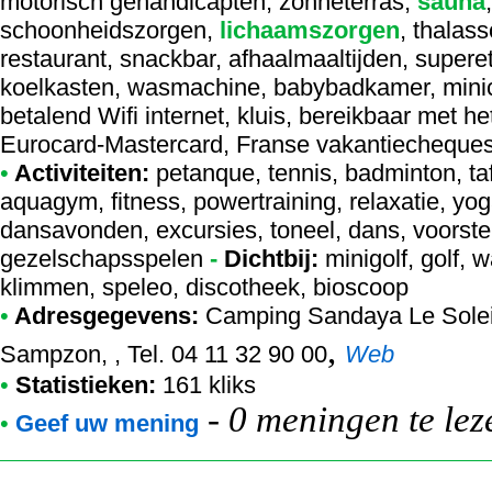
motorisch gehandicapten, zonneterras,
sauna
schoonheidszorgen,
lichaamszorgen
, thalass
restaurant, snackbar, afhaalmaaltijden, superet
koelkasten, wasmachine, babybadkamer, miniclu
betalend Wifi internet, kluis, bereikbaar met h
Eurocard-Mastercard, Franse vakantiecheque
•
Activiteiten:
petanque, tennis, badminton, tafe
aquagym, fitness, powertraining, relaxatie, yog
dansavonden, excursies, toneel, dans, voorstelli
gezelschapsspelen
-
Dichtbij:
minigolf, golf, 
klimmen, speleo, discotheek, bioscoop
•
Adresgegevens:
Camping Sandaya Le Soleil
,
Sampzon, , Tel. 04 11 32 90 00
Web
•
Statistieken:
161 kliks
-
0 meningen te lez
•
Geef uw mening