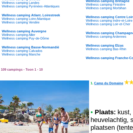
Wellness camping Bretagne
Wellness camping Landes
Wellness camping Finistère
Wellness camping Pyrénées-Atlantiques
Wellness camping Morbihan
Wellness camping Atlant. Loirestreek
Wellness camping Centre Loir
Wellness camping Loire Atlantique
Wellness camping Indre-et-Loire
Wellness camping Vendée
Wellness camping Loir-et-Cher
Wellness camping Auvergne
Wellness camping Champagn
Wellness camping Allier
Wellness camping Ardennes
Wellness camping Puy-de-Dôme
Wellness camping Elzas
Wellness camping Basse-Normandië
Wellness camping Bas-Rhin
Wellness camping Calvados
Wellness camping Manche
Wellness camping Franche-C
109 campings - Toon 1 - 10
1.
Camp du Domaine
•
Plaats:
kust, 
heuvelachtig, 
plaatsen (tent