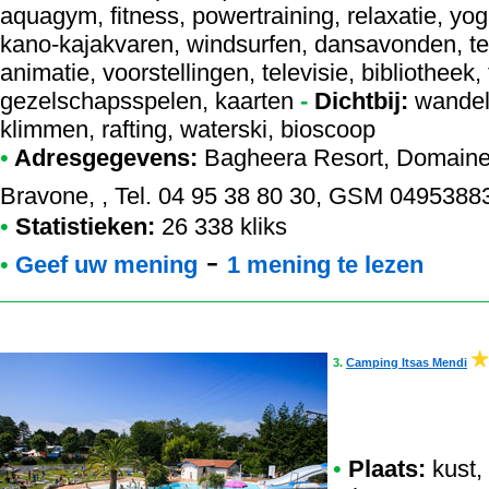
aquagym, fitness, powertraining, relaxatie, yog
kano-kajakvaren, windsurfen, dansavonden, tek
animatie, voorstellingen, televisie, bibliotheek, t
gezelschapsspelen, kaarten
-
Dichtbij:
wandeli
klimmen, rafting, waterski, bioscoop
•
Adresgegevens:
Bagheera Resort
, Domaine
Bravone, , Tel. 04 95 38 80 30, GSM 0495388
•
Statistieken:
26 338 kliks
-
•
Geef uw mening
1 mening te lezen
3.
Camping Itsas Mendi
•
Plaats:
kust,