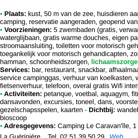
•
Plaats:
kust, 50 m van de zee, huisdieren aa
camping, reservatie aangeraden, geopend van 
•
Voorzieningen:
5 zwembaden (gratis, verwa
waterglijbaan, gratis warme douches, eigen pa
stroomaansluiting, toiletten voor motorisch 
toegankelijk voor motorisch gehandicapten, zo
hamman, schoonheidszorgen,
lichaamszorge
Services:
bar, restaurant, snackbar, afhaalmaal
service campinggas, verhuur van koelkasten, w
fietsenverhuur, telefoon, overal gratis Wifi int
•
Activiteiten:
petanque, voetbal, aquagym, fitn
dansavonden, excursies, toneel, dans, voorstell
gezelschapsspelen, kaarten
-
Dichtbij:
wandeli
bioscoop
•
Adresgegevens:
Camping Le Caravan'île
, 1
,
La Guérinière, , Tel. 02 51 39 50 29
Web