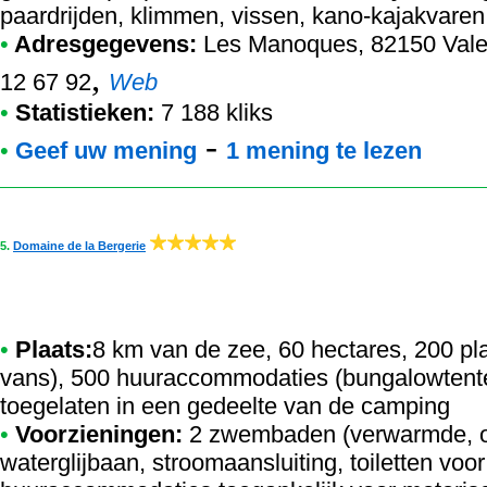
paardrijden, klimmen, vissen, kano-kajakvaren
•
Adresgegevens:
Les Manoques
, 82150 Vale
,
12 67 92
Web
•
Statistieken:
7 188 kliks
-
•
Geef uw mening
1 mening te lezen
5.
Domaine de la Bergerie
•
Plaats:
8 km van de zee, 60 hectares, 200 pl
vans), 500 huuraccommodaties (bungalowtente
toegelaten in een gedeelte van de camping
•
Voorzieningen:
2 zwembaden (verwarmde, o
waterglijbaan, stroomaansluiting, toiletten vo