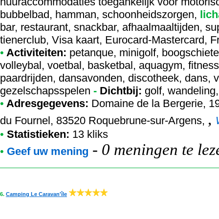
huuraccommodaties toegankelijk voor motoris
bubbelbad, hamman, schoonheidszorgen,
lic
bar, restaurant, snackbar, afhaalmaaltijden, s
tienerclub, Visa kaart, Eurocard-Mastercard, 
•
Activiteiten:
petanque, minigolf, boogschieten
volleybal, voetbal, basketbal, aquagym, fitness
paardrijden, dansavonden, discotheek, dans, vo
gezelschapsspelen
-
Dichtbij:
golf, wandeling
•
Adresgegevens:
Domaine de la Bergerie
, 1
,
du Fournel, 83520 Roquebrune-sur-Argens,
•
Statistieken:
13 kliks
-
0 meningen te lez
•
Geef uw mening
6.
Camping Le Caravan'île