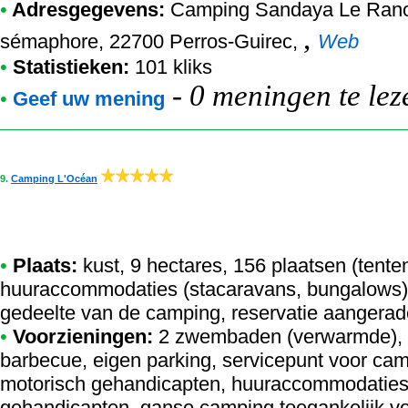
•
Adresgegevens:
Camping Sandaya Le Rano
,
sémaphore, 22700 Perros-Guirec,
Web
•
Statistieken:
101 kliks
-
0 meningen te lez
•
Geef uw mening
9.
Camping L'Océan
•
Plaats:
kust, 9 hectares, 156 plaatsen (tent
huuraccommodaties (stacaravans, bungalows), 
gedeelte van de camping, reservatie aangerad
•
Voorzieningen:
2 zwembaden (verwarmde), g
barbecue, eigen parking, servicepunt voor camp
motorisch gehandicapten, huuraccommodaties 
gehandicapten, ganse camping toegankelijk v