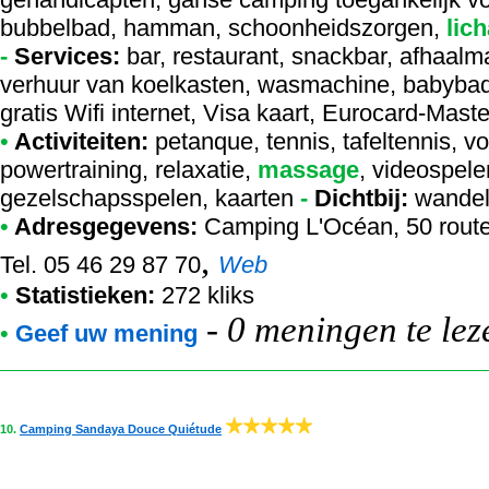
bubbelbad, hamman, schoonheidszorgen,
lic
-
Services:
bar, restaurant, snackbar, afhaalmaa
verhuur van koelkasten, wasmachine, babybadk
gratis Wifi internet, Visa kaart, Eurocard-Mas
•
Activiteiten:
petanque, tennis, tafeltennis, v
powertraining, relaxatie,
massage
, videospelen
gezelschapsspelen, kaarten
-
Dichtbij:
wandeli
•
Adresgegevens:
Camping L'Océan
, 50 rout
,
Tel. 05 46 29 87 70
Web
•
Statistieken:
272 kliks
-
0 meningen te lez
•
Geef uw mening
10.
Camping Sandaya Douce Quiétude