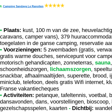
8.
Camping Sandaya Le Ranolien
•
Plaats:
kust, 100 m van de zee, heuvelachtig,
caravans, camper vans), 379 huuraccommodati
toegelaten in de ganse camping, reservatie aa
•
Voorzieningen:
5 zwembaden (gratis, verwa
gratis warme douches, servicepunt voor camper
motorisch gehandicapten, zonneterras,
sauna
schoonheidszorgen,
lichaamszorgen
, speeltu
snackbar, afhaalmaaltijden, superette, brood,
miniclub, telefoon, deels gratis Wifi internet, 
Franse vakantiecheques
•
Activiteiten:
petanque, tafeltennis, voetbal, 
dansavonden, dans, voorstellingen, bioscoop, bib
gezelschapsspelen, kaarten
-
Dichtbij:
wandel