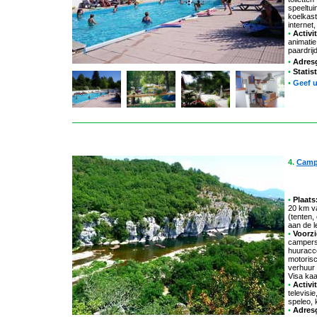
speeltui
koelkast
internet
•
Activit
animatie
paardrij
•
Adres
•
Statis
•
Geef 
4.
Campi
•
Plaats
20 km va
(tenten
aan de l
•
Voorzi
campers,
huuracc
motorisc
verhuur 
Visa ka
•
Activit
televisie
speleo, 
•
Adres