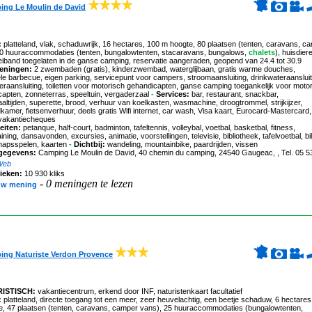
ing Le Moulin de David
:
platteland, vlak, schaduwrijk, 16 hectares, 100 m hoogte, 80 plaatsen (tenten, caravans, c
80 huuraccommodaties (tenten, bungalowtenten, stacaravans, bungalows,
chalets
), huisdier
eiband toegelaten in de ganse camping, reservatie aangeraden, geopend van 24.4 tot 30.9
eningen:
2 zwembaden (gratis), kinderzwembad, waterglijbaan, gratis warme douches,
ele barbecue, eigen parking, servicepunt voor campers, stroomaansluiting, drinkwateraansluit
eraansluiting, toiletten voor motorisch gehandicapten, ganse camping toegankelijk voor moto
apten, zonneterras, speeltuin, vergaderzaal
-
Services:
bar, restaurant, snackbar,
altijden, superette, brood, verhuur van koelkasten, wasmachine, droogtrommel, strijkijzer,
amer, fietsenverhuur, deels gratis Wifi internet, car wash, Visa kaart, Eurocard-Mastercard,
vakantiecheques
eiten:
petanque, half-court, badminton, tafeltennis, volleybal, voetbal, basketbal, fitness,
ining, dansavonden, excursies, animatie, voorstellingen, televisie, bibliotheek, tafelvoetbal, bilj
hapsspelen, kaarten
-
Dichtbij:
wandeling, mountainbike, paardrijden, vissen
gegevens:
Camping Le Moulin de David
, 40 chemin du camping, 24540 Gaugeac, , Tel. 05 5
Web
tieken:
10 930 kliks
-
0 meningen te lezen
uw mening
ng Naturiste Verdon Provence
ISTISCH:
vakantiecentrum
,
erkend door INF
,
naturistenkaart facultatief
:
platteland, directe toegang tot een meer, zeer heuvelachtig, een beetje schaduw, 6 hectares
e, 47 plaatsen (tenten, caravans, camper vans), 25 huuraccommodaties (bungalowtenten,