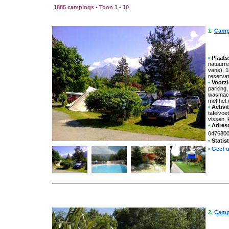
1885 campings - Toon 1 - 10
1.
Camp
•
Plaats
natuurre
vans), 
reservat
•
Voorzi
parking,
wasmachi
met het
•
Activit
tafelvoet
vissen, 
•
Adres
047680
•
Statis
•
Geef 
2.
Camp