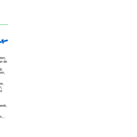
ten,
an de
g,
ten,
ne,
h,
se
heek,
, ,