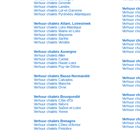
Verhuur chalets Gironde
Verhuur chalets Landes
Verhuur ch
Verhuur chalets Lot-et-Garonne
Verhuur cha
Verhuur chalets Pyrénées-Atlantiques
Verhuur cha
Verhuur cha
Verhuur chalets Atlant. Loirestreek
Verhuur cha
Verhuur chalets Loire Atlantique
Verhuur cha
Verhuur chalets Maine-et-Loire
Verhuur cha
Verhuur chalets Mayenne
Verhuur chalets Sarthe
Verhuur c
Verhuur chalets Vendée
Verhuur ch
Verhuur cha
Verhuur chalets Auvergne
Verhuur ch
Verhuur chalets Allier
Verhuur chalets Cantal
Verhuur ch
Verhuur chalets Haute-Loire
Verhuur ch
Verhuur chalets Puy-de-Dôme
Verhuur ch
Verhuur chalets Basse-Normandië
Verhuur ch
Verhuur chalets Calvados
Verhuur cha
Verhuur chalets Manche
Verhuur cha
Verhuur chalets Orne
Verhuur c
Verhuur chalets Bourgondië
Verhuur ch
Verhuur chalets Côte-d'Or
Verhuur ch
Verhuur chalets Nièvre
Verhuur cha
Verhuur chalets Saône-et-Loire
Verhuur chal
Verhuur chalets Yonne
Verhuur c
Verhuur chalets Bretagne
Verhuur cha
Verhuur chalets Côtes-d'Armor
Verhuur cha
Verhuur chalets Finistère