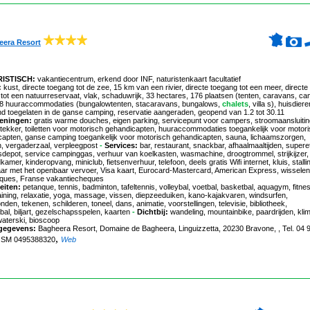
eera Resort
ISTISCH:
vakantiecentrum
,
erkend door INF
,
naturistenkaart facultatief
:
kust, directe toegang tot de zee, 15 km van een rivier, directe toegang tot een meer, directe
tot een natuurreservaat, vlak, schaduwrijk, 33 hectares, 176 plaatsen (tenten, caravans, c
78 huuraccommodaties (bungalowtenten, stacaravans, bungalows,
chalets
, villa s), huisdier
nd toegelaten in de ganse camping, reservatie aangeraden, geopend van 1.2 tot 30.11
eningen:
gratis warme douches, eigen parking, servicepunt voor campers, stroomaansluitin
ekker, toiletten voor motorisch gehandicapten, huuraccommodaties toegankelijk voor motor
capten, ganse camping toegankelijk voor motorisch gehandicapten, sauna, lichaamszorgen,
n, vergaderzaal, verpleegpost
-
Services:
bar, restaurant, snackbar, afhaalmaaltijden, superet
jsdepot, service campinggas, verhuur van koelkasten, wasmachine, droogtrommel, strijkijzer,
amer, kinderopvang, miniclub, fietsenverhuur, telefoon, deels gratis Wifi internet, kluis, stalli
ar met het openbaar vervoer, Visa kaart, Eurocard-Mastercard, American Express, wisselen
ques, Franse vakantiecheques
eiten:
petanque, tennis, badminton, tafeltennis, volleybal, voetbal, basketbal, aquagym, fitne
ining, relaxatie, yoga, massage, vissen, diepzeeduiken, kano-kajakvaren, windsurfen,
den, tekenen, schilderen, toneel, dans, animatie, voorstellingen, televisie, bibliotheek,
tbal, biljart, gezelschapsspelen, kaarten
-
Dichtbij:
wandeling, mountainbike, paardrijden, kli
 waterski, bioscoop
gegevens:
Bagheera Resort
, Domaine de Bagheera, Linguizzetta, 20230 Bravone, , Tel. 04 
,
GSM 0495388320
Web