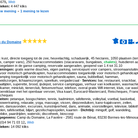
,
4679
Web
tieken:
4 447 kliks
-
uw mening
1 mening te lezen
 du Domaine
:
kust, directe toegang tot de zee, heuvelachtig, schaduwrijk, 45 hectares, 1050 plaatsen (ten
s, camper vans), 250 huuraccommodaties (stacaravans, bungalows,
chalets
), huisdieren a
toegelaten in de ganse camping, reservatie aangeraden, geopend van 1.4 tot 31.10
eningen:
gratis warme douches, eigen parking, servicepunt voor campers, stroomaansluitin
n voor motorisch gehandicapten, huuraccommodaties toegankelijk voor motorisch gehandicap
amping toegankelijk voor motorisch gehandicapten, sauna, bubbelbad, hamman,
eidszorgen, lichaamszorgen, speeltuin, vergaderzaal
-
Services:
bar, restaurant, snackbar,
altijden, superette, brood, ijsdepot, service campinggas, verhuur van koelkasten, wasmachi
amer, miniclub, tienerclub, fietsenverhuur, telefoon, overal gratis Wifi internet, kluis, car was
, bereikbaar met het openbaar vervoer, Visa kaart, Eurocard-Mastercard, Reischeques, Fran
echeques
eiten:
petanque, boogschieten, tennis, badminton, tafeltennis, volleybal, voetbal, basketbal,
 powertraining, relaxatie, yoga, massage, vissen, diepzeeduiken, kano-kajakvaren, zeilen,
en, dansavonden, excursies, kunstnijverheid, dans, animatie, voorstellingen, televisie, bibliot
len, tafelvoetbal, biljart, gezelschapsspelen, kaarten
-
Dichtbij:
minigolf, golf, wandeling,
bike, paardrijden, waterski, discotheek, bioscoop
gegevens:
Camp du Domaine
, La Favière - 2581 route de Bénat, 83230 Bormes-les-Mimosas
,
 (0)4 94 71 03 12
Web
tieken:
14 092 kliks