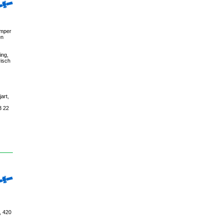
amper
en
ing,
risch
art,
3 22
, 420