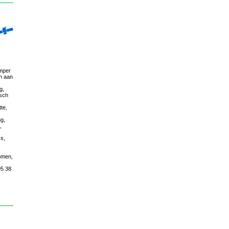
amper
en aan
g,
isch
te,
ng,
,
ss,
mmen,
95 38