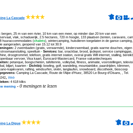
ing La Cascade
:
bergen, 25 m van een rivier, 10 km van een meer, op minder dan 20 km van een
servaat, vlak, schaduwrijk, 2.5 hectares, 720 m hoogte, 133 plaatsen (tenten, caravans, ca
18 huuraccommodaties (
chalets
), wintercamping, huisdieren toegelaten in de ganse camping,
ie aangeraden, geopend van 15.12 tot 30.9
eningen:
2 zwembaden (gratis, verwarmde), kinderzwembad, gratis warme douches, eigen
 stroomaansluiting, speeltuin
-
Services:
bar, snackbar, brood, ijsdepot, service campinggas,
ne, droogtrommel, telefoon, gratis internet station, overal gratis Wifi internet, stalling, bereik
 openbaar vervoer, Visa kaart, Eurocard-Mastercard, Franse vakantiecheques
eiten:
petanque, boogschieten, tafeltennis, volleybal, fitness, animatie, voorstellingen, televisi
bal, biljart, kaarten
-
Dichtbij:
bowling, golf, wandeling, mountainbike, paardrijden, klimmen,
kano-kajakvaren, rafting, windsurfen, skiën, langlaufen, snowboard, discotheek, bioscoop
gegevens:
Camping La Cascade
, Route de l'Alpe d'Huez, 38520 Le Bourg-d'Oisans, , Tel.
,
0242
Web
tieken:
4 618 kliks
-
0 meningen te lezen
uw mening
ing La Digue