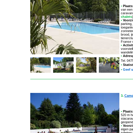
•
Plaats
van een 
caravan
chalets
•
Voorzi
parking,
toeganke
zonneter
brood, i
tienerclu
Franse 
•
Activit
voorstel
wandelin
•
Adres
Tel. 04
•
Statis
•
Geef 
3.
Campi
•
Plaats
520 m h
stacara
geopend 
•
Voorzi
eigen pa
toilette