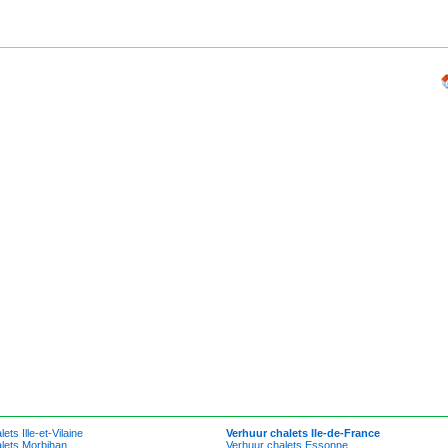
ets Ille-et-Vilaine
Verhuur chalets Ile-de-France
lets Morbihan
Verhuur chalets Essonne