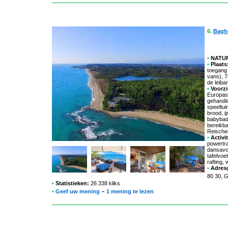
6.
Bagh
•
NATUR
•
Plaats
toegang 
vans), 
de leiba
•
Voorzi
Europast
gehandi
speeltui
brood, i
babybadk
bereikba
Reische
•
Activit
powertra
dansavon
tafelvoe
rafting,
•
Adres
80 30, 
•
Statistieken:
26 338 kliks
-
•
Geef uw mening
1 mening te lezen