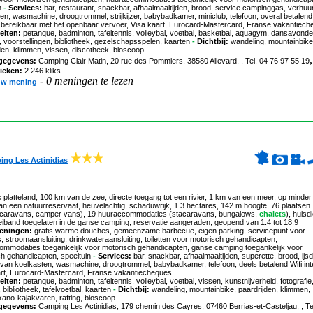
n
-
Services:
bar, restaurant, snackbar, afhaalmaaltijden, brood, service campinggas, verhuu
en, wasmachine, droogtrommel, strijkijzer, babybadkamer, miniclub, telefoon, overal betalend 
, bereikbaar met het openbaar vervoer, Visa kaart, Eurocard-Mastercard, Franse vakantiec
eiten:
petanque, badminton, tafeltennis, volleybal, voetbal, basketbal, aquagym, dansavonde
, voorstellingen, bibliotheek, gezelschapsspelen, kaarten
-
Dichtbij:
wandeling, mountainbike
den, klimmen, vissen, discotheek, bioscoop
gegevens:
Camping Clair Matin
, 20 rue des Pommiers, 38580 Allevard, , Tel. 04 76 97 55 19
tieken:
2 246 kliks
-
0 meningen te lezen
uw mening
ng Les Actinidias
:
platteland, 100 km van de zee, directe toegang tot een rivier, 1 km van een meer, op minder
n een natuurreservaat, heuvelachtig, schaduwrijk, 1.3 hectares, 142 m hoogte, 76 plaatsen
, caravans, camper vans), 19 huuraccommodaties (stacaravans, bungalows,
chalets
), huisd
eiband toegelaten in de ganse camping, reservatie aangeraden, geopend van 1.4 tot 18.9
eningen:
gratis warme douches, gemeenzame barbecue, eigen parking, servicepunt voor
 stroomaansluiting, drinkwateraansluiting, toiletten voor motorisch gehandicapten,
ommodaties toegankelijk voor motorisch gehandicapten, ganse camping toegankelijk voor
h gehandicapten, speeltuin
-
Services:
bar, snackbar, afhaalmaaltijden, superette, brood, ijs
van koelkasten, wasmachine, droogtrommel, babybadkamer, telefoon, deels betalend Wifi int
art, Eurocard-Mastercard, Franse vakantiecheques
eiten:
petanque, badminton, tafeltennis, volleybal, voetbal, vissen, kunstnijverheid, fotografie
, bibliotheek, tafelvoetbal, kaarten
-
Dichtbij:
wandeling, mountainbike, paardrijden, klimmen,
kano-kajakvaren, rafting, bioscoop
gegevens:
Camping Les Actinidias
, 179 chemin des Cayres, 07460 Berrias-et-Casteljau, , Te