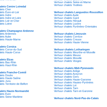
Verhuur chalets Seine-et-Marne
Verhuur chalets Yvelines
alets Centre Loiredal
lets Cher
lets Eure-et-Loir
Verhuur chalets Languedoc-Roussillon
lets Indre
Verhuur chalets Aude
lets Indre-et-Loire
Verhuur chalets Gard
lets Loir-et-Cher
Verhuur chalets Hérault
lets Loiret
Verhuur chalets Lozère
Verhuur chalets Pyrénées-Orientales
halets Champagne-Ardenne
alets Ardennes
Verhuur chalets Limousin
lets Aube
Verhuur chalets Corrèze
alets Haute-Marne
Verhuur chalets Creuse
Verhuur chalets Haute-Vienne
alets Corsica
alets Corse-du-Sud
Verhuur chalets Lotharingen
alets Haute-Corse
Verhuur chalets Meurthe-et-Moselle
Verhuur chalets Meuse
Verhuur chalets Moselle
alets Elzas
Verhuur chalets Vosges
lets Bas-Rhin
lets Haut-Rhin
Verhuur chalets Midi-Pyreneeën
Verhuur chalets Ariège
halets Franche-Comté
Verhuur chalets Aveyron
alets Doubs
Verhuur chalets Gers
alets Haute-Saône
Verhuur chalets Haute-Garonne
lets Jura
Verhuur chalets Hautes-Pyrénées
ets Territoire-de-Belfort
Verhuur chalets Lot
Verhuur chalets Tarn
halets Haute-Normandië
Verhuur chalets Tarn-et-Garonne
lets Eure
lets Seine-Maritime
Verhuur chalets Nord-Pas-de-Calais