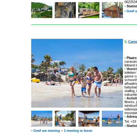
062253
•
Statis
•
Geef 
5.
Camp
•
Plaats
caravan
leiband 
•
Voorzi
toilette
ganse c
schoonh
afhaalma
babybadk
stalling
vakanti
•
Activit
fitness,
windsurf
videospe
mountain
•
Adres
Tel. +33
•
Statis
-
•
Geef uw mening
1 mening te lezen