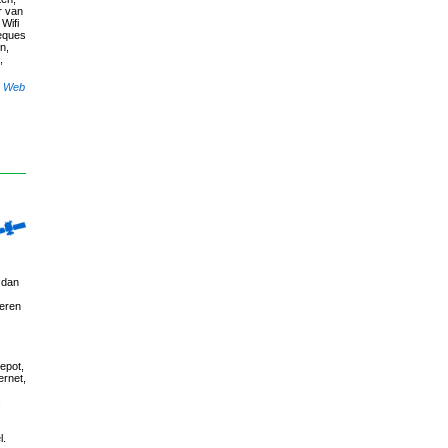
r van
Wifi
heques
n,
,
,
Web
 dan
ieren
depot,
ernet,
,
l.