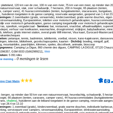
:
platteland, 120 km van de zee, 100 m van een rivier, 75 km van een meer, op minder dan 2
natuurreservaat, vlak, zeer schaduwrijk, 7 hectares, 200 m hoogte, 65 plaatsen (tenten,
s, camper vans), 41 huuraccommodaties (tenten, bungalowtenten, stacaravans, bungalows,
), huisdieren toegelaten in de ganse camping, reservatie aangeraden, geopend van 1.4 tot 23
eningen:
2 zwembaden (gratis, verwarmde), kinderzwembad, gratis warme douches, eigen
 stroomaansluiting, Europastekker, toiletten voor motorisch gehandicapten, huuraccommodat
lijk voor motorisch gehandicapten, ganse camping toegankelijk voor motorisch gehandicapt
ras, speeltuin, vergaderzaal
-
Services:
bar, restaurant, snackbar, afhaalmaaltijden, superet
jsdepot, verhuur van koelkasten, wasmachine, droogtrommel, strijkijzer, babybadkamer, minic
b, telefoon, gratis internet station, overal gratis Wifi internet, Visa kaart, Eurocard-Mastercard
vakantiecheques
eiten:
petanque, tennis, badminton, tafeltennis, voetbal, vissen, kano-kajakvaren, dansavon
lingen, televisie, bibliotheek, gezelschapsspelen, kaarten
-
Dichtbij:
bowling, minigolf, golf,
g, mountainbike, paardrijden, klimmen, speleo, discotheek, animatie, bioscoop
gegevens:
Camping La Digue
, 860 chemin des digues, CAMPING LA DIGUE, 07120 Chauzon
,
75396357, GSM 0033 (0)662989212
Web
tieken:
5 091 kliks
-
0 meningen te lezen
uw mening
ng Clair Matin
:
bergen, op minder dan 50 km van een natuurreservaat, heuvelachtig, schaduwrijk, 5 hectar
oogte, 66 plaatsen (tenten, caravans, camper vans), 44 huuraccommodaties (bungalowtente
vans,
chalets
), huisdieren aan de leiband toegelaten in de ganse camping, reservatie aanger
van 28.4 tot 13.10
eningen:
1 zwembad (gratis), kinderzwembad, gratis warme douches, individuele barbecue,
rking, servicepunt voor campers, stroomaansluiting, Europastekker, drinkwateraansluiting,
n voor motorisch gehandicapten, huuraccommodaties toegankelijk voor motorisch gehandicap