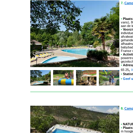
7.
Camp
•
Plaats
vans), 
aan de l
•
Voorzi
individu
afvalwat
gehandic
afhaalma
babybadk
Franse 
•
Activit
powertra
gezelsc
•
Adres
,
65 25
•
Statis
•
Geef 
8.
Campi
•
NATUR
•
Plaats
m hoogt