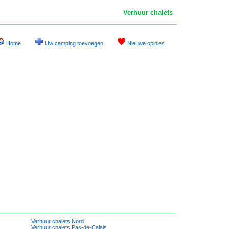
Verhuur chalets
Home
Uw camping toevoegen
Nieuwe opinies
Verhuur chalets Nord
Verhuur chalets Pas-de-Calais