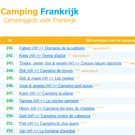
Nr.
353 meningen over de campin
241.
Fabien
(nl)
>> Domaine de la sablière
****
naturistisch
242.
Kees
(nl)
>> Terme d'astor
***
naturistisch
243.
Tineke, pieter, ilse & jeroen
(nl)
>> Creuse nature naturiste
****
natu
244.
Dirk
(nl)
>> Camping de troyes
****
naturistisch
245.
Dirk & marie
(nl)
>> Les grebes
***
246.
Joop & angela
(nl)
>> Camping port-punay
****
247.
Karin
(nl)
>> Camping la plaine
****
248.
Tamara
(nl)
>> Le vézère périgord
***
249.
Henry
(nl)
>> Camping les bois du chatelas
*****
250.
Gert
(nl)
>> Camping rivière de cabessut
***
251.
Piet
(nl)
>> Camping le clos auroy
****
252.
Jan
(nl)
>> La fontaine d'annibal
***