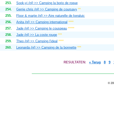
253.
Sook-yi
(nl)
>> Camping la borio de roque
254.
Gerrie chris
(nl)
>> Camping de coursavy
**
255.
Floor & marije
(nl)
>> Aire naturelle de keraluic
256.
Anita
(nl)
>> Camping international
****
257.
Jade
(nl)
>> Camping le couspeau
*****
258.
Jade
(nl)
>> La coste rouge
***
259.
Theo
(nl)
>> Camping l'ideal
****
260.
Leonarda
(nl)
>> Camping de la bonnette
***
RESULTATEN:
« Terug
8
9
© 2