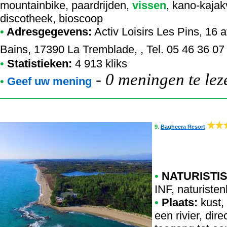
mountainbike, paardrijden,
vissen
, kano-kajak
discotheek, bioscoop
•
Adresgegevens:
Activ Loisirs Les Pins
, 16 
Bains, 17390 La Tremblade, , Tel. 05 46 36 07
•
Statistieken:
4 913 kliks
-
0 meningen te lez
•
Geef uw mening
9.
Bagheera Resort
•
NATURISTIS
INF
,
naturistenk
•
Plaats:
kust,
een rivier, dir