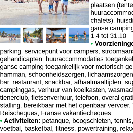
plaatsen (tent
huuraccommoda
chalets), huis
ganse camping
1.4 tot 31.10
•
Voorziening
parking, servicepunt voor campers, stroomaansl
gehandicapten, huuraccommodaties toegankeli
ganse camping toegankelijk voor motorisch g
hamman, schoonheidszorgen, lichaamszorgen, 
bar, restaurant, snackbar, afhaalmaaltijden, sup
campinggas, verhuur van koelkasten, wasmach
tienerclub, fietsenverhuur, telefoon, overal grati
stalling, bereikbaar met het openbaar vervoer,
Reischeques, Franse vakantiecheques
•
Activiteiten:
petanque, boogschieten, tennis, 
voetbal, basketbal, fitness, powertraining, rel