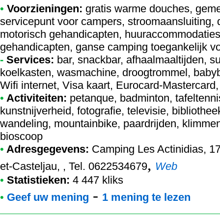
•
Voorzieningen:
gratis warme douches, geme
servicepunt voor campers, stroomaansluiting, d
motorisch gehandicapten, huuraccommodaties 
gehandicapten, ganse camping toegankelijk vo
-
Services:
bar, snackbar, afhaalmaaltijden, su
koelkasten, wasmachine, droogtrommel, babyb
Wifi internet, Visa kaart, Eurocard-Mastercar
•
Activiteiten:
petanque, badminton, tafeltennis
kunstnijverheid, fotografie, televisie, bibliothee
wandeling, mountainbike, paardrijden, klimmen,
bioscoop
•
Adresgegevens:
Camping Les Actinidias
, 1
,
et-Casteljau, , Tel. 0622534679
Web
•
Statistieken:
4 447 kliks
-
•
Geef uw mening
1 mening te lezen