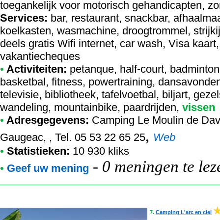
toegankelijk voor motorisch gehandicapten, zo
Services:
bar, restaurant, snackbar, afhaalmaa
koelkasten, wasmachine, droogtrommel, strijki
deels gratis Wifi internet, car wash, Visa kaa
vakantiecheques
•
Activiteiten:
petanque, half-court, badminton, 
basketbal, fitness, powertraining, dansavonden
televisie, bibliotheek, tafelvoetbal, biljart, ge
wandeling, mountainbike, paardrijden,
vissen
•
Adresgegevens:
Camping Le Moulin de Dav
,
Gaugeac, , Tel. 05 53 22 65 25
Web
•
Statistieken:
10 930 kliks
-
0 meningen te lez
•
Geef uw mening
7.
Camping L'arc en ciel