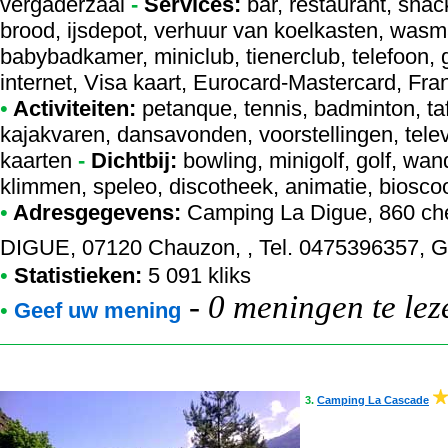
vergaderzaal
-
Services:
bar, restaurant, snac
brood, ijsdepot, verhuur van koelkasten, wasma
babybadkamer, miniclub, tienerclub, telefoon, gr
internet, Visa kaart, Eurocard-Mastercard, Fr
•
Activiteiten:
petanque, tennis, badminton, taf
kajakvaren, dansavonden, voorstellingen, telev
kaarten
-
Dichtbij:
bowling, minigolf, golf, wan
klimmen, speleo, discotheek, animatie, biosco
•
Adresgegevens:
Camping La Digue
, 860 c
DIGUE, 07120 Chauzon, , Tel. 0475396357, 
•
Statistieken:
5 091 kliks
-
0 meningen te lez
•
Geef uw mening
3.
Camping La Cascade