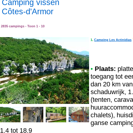
Camping vissen
Côtes-d'Armor
2835 campings - Toon 1 - 10
1.
Camping Les Actinidias
•
Plaats:
platt
toegang tot ee
dan 20 km van 
schaduwrijk, 1
(tenten, carav
huuraccommoda
chalets), huis
ganse camping
1.4 tot 18.9