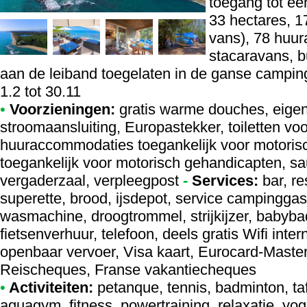
toegang tot ee
33 hectares, 1
vans), 78 huu
stacaravans, bu
aan de leiband toegelaten in de ganse campin
1.2 tot 30.11
•
Voorzieningen:
gratis warme douches, eigen
stroomaansluiting, Europastekker, toiletten v
huuraccommodaties toegankelijk voor motori
toegankelijk voor motorisch gehandicapten, sa
vergaderzaal, verpleegpost
-
Services:
bar, re
superette, brood, ijsdepot, service campinggas
wasmachine, droogtrommel, strijkijzer, babyba
fietsenverhuur, telefoon, deels gratis Wifi intern
openbaar vervoer, Visa kaart, Eurocard-Maste
Reischeques, Franse vakantiecheques
•
Activiteiten:
petanque, tennis, badminton, tafe
aquagym, fitness, powertraining, relaxatie, y