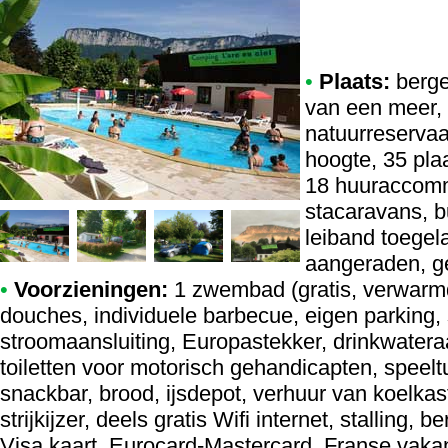
•
Plaats:
bergen
van een meer, 
natuurreservaa
hoogte, 35 pla
18 huuraccomm
stacaravans, b
leiband toegel
aangeraden, g
•
Voorzieningen:
1 zwembad (gratis, verwarm
douches, individuele barbecue, eigen parking,
stroomaansluiting, Europastekker, drinkwateraa
toiletten voor motorisch gehandicapten, speelt
snackbar, brood, ijsdepot, verhuur van koelk
strijkijzer, deels gratis Wifi internet, stalling
Visa kaart, Eurocard-Mastercard, Franse vaka