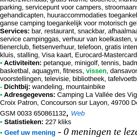
parking, servicepunt voor campers, stroomaansl
gehandicapten, huuraccommodaties toegankeli
ganse camping toegankelijk voor motorisch ge
Services:
bar, restaurant, snackbar, afhaalmaal
service campinggas, verhuur van koelkasten,
tienerclub, fietsenverhuur, telefoon, gratis inter
kluis, stalling, Visa kaart, Eurocard-Masterca
•
Activiteiten:
petanque, minigolf, tennis, badmi
basketbal, aquagym, fitness,
vissen
, dansavon
voorstellingen, televisie, bibliotheek, tafelvoet
-
Dichtbij:
wandeling, mountainbike
•
Adresgegevens:
Camping La Vallée des Vi
Croix Patron, Concourson sur Layon, 49700 Do
,
GSM 0033 650861132
Web
•
Statistieken:
227 kliks
-
0 meningen te lez
•
Geef uw mening