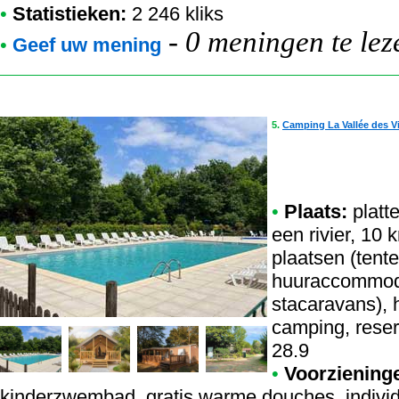
•
Statistieken:
2 246 kliks
-
0 meningen te lez
•
Geef uw mening
5.
Camping La Vallée des V
•
Plaats:
platt
een rivier, 10
plaatsen (tent
huuraccommoda
stacaravans), 
camping, reser
28.9
•
Voorziening
kinderzwembad, gratis warme douches, indiv