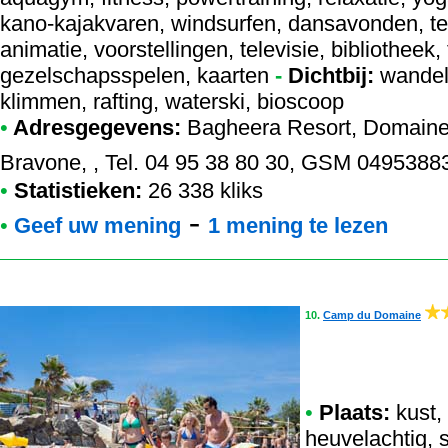
kano-kajakvaren, windsurfen, dansavonden, tek
animatie, voorstellingen, televisie, bibliotheek, t
gezelschapsspelen, kaarten
-
Dichtbij:
wandeli
klimmen, rafting, waterski, bioscoop
•
Adresgegevens:
Bagheera Resort
, Domaine
Bravone, , Tel. 04 95 38 80 30, GSM 0495388
•
Statistieken:
26 338 kliks
-
•
Geef uw mening
1 mening te lezen
10.
Camp du Domaine
•
Plaats:
kust, 
heuvelachtig, 