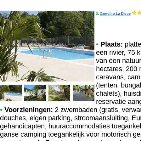
2.
Camping La Digue
•
Plaats:
platt
een rivier, 75
van een natuur
hectares, 200 
caravans, cam
(tenten, bunga
chalets), huis
reservatie aan
•
Voorzieningen:
2 zwembaden (gratis, verwa
douches, eigen parking, stroomaansluiting, Eur
gehandicapten, huuraccommodaties toegankeli
ganse camping toegankelijk voor motorisch geh