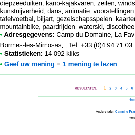
diepzeeduiken, kano-kajakvaren, zeilen, wind
kunstnijverheid, dans, animatie, voorstellingen,
tafelvoetbal, biljart, gezelschapsspelen, kaarte
mountainbike, paardrijden, waterski, discothe
•
Adresgegevens:
Camp du Domaine
, La Fav
Bormes-les-Mimosas, , Tel. +33 (0)4 94 71 03
•
Statistieken:
14 092 kliks
-
•
Geef uw mening
1 mening te lezen
1
RESULTATEN:
2
3
4
5
6
Ho
Andere talen
Camping Fra
20