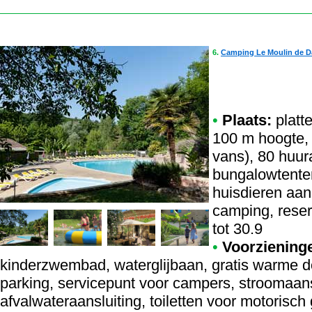
6.
Camping Le Moulin de D
•
Plaats:
platte
100 m hoogte, 
vans), 80 huu
bungalowtenten
huisdieren aan
camping, rese
tot 30.9
•
Voorziening
kinderzwembad, waterglijbaan, gratis warme d
parking, servicepunt voor campers, stroomaansl
afvalwateraansluiting, toiletten voor motoris