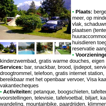
•
Plaats:
berge
meer, op minde
vlak, schaduwr
plaatsen (tent
huuraccommoda
huisdieren toe
reservatie aan
•
Voorziening
kinderzwembad, gratis warme douches, eigen p
Services:
bar, snackbar, brood, ijsdepot, se
droogtrommel, telefoon, gratis internet station, o
bereikbaar met het openbaar vervoer, Visa ka
vakantiecheques
•
Activiteiten:
petanque, boogschieten, tafeltenn
voorstellingen, televisie, tafelvoetbal, biljart, k
wandeling, mountainbike, paardrijden, klimme