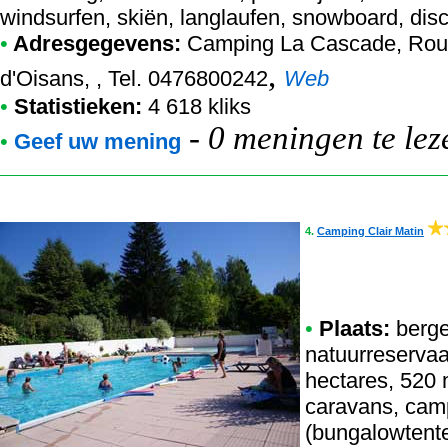
windsurfen, skiën, langlaufen, snowboard, dis
•
Adresgegevens:
Camping La Cascade
, Rou
,
d'Oisans, , Tel. 0476800242
Web
•
Statistieken:
4 618 kliks
-
0 meningen te lez
•
Geef uw mening
4.
Camping Clair Matin
•
Plaats:
berge
natuurreservaa
hectares, 520 
caravans, cam
(bungalowtente