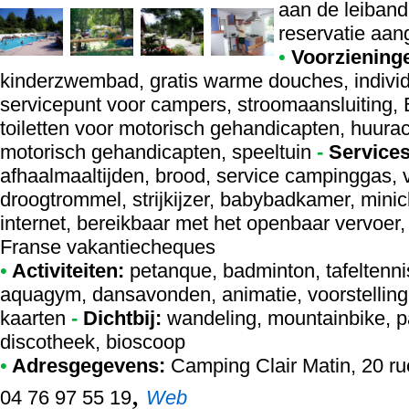
aan de leiband
reservatie aan
•
Voorziening
kinderzwembad, gratis warme douches, individ
servicepunt voor campers, stroomaansluiting, 
toiletten voor motorisch gehandicapten, huur
motorisch gehandicapten, speeltuin
-
Services
afhaalmaaltijden, brood, service campinggas,
droogtrommel, strijkijzer, babybadkamer, minicl
internet, bereikbaar met het openbaar vervoer,
Franse vakantiecheques
•
Activiteiten:
petanque, badminton, tafeltennis
aquagym, dansavonden, animatie, voorstelling
kaarten
-
Dichtbij:
wandeling, mountainbike, p
discotheek, bioscoop
•
Adresgegevens:
Camping Clair Matin
, 20 r
,
04 76 97 55 19
Web