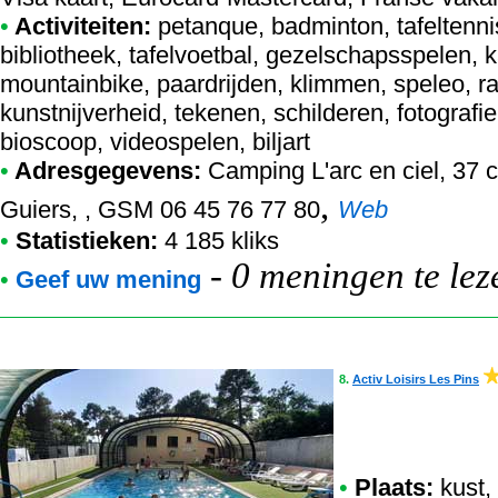
•
Activiteiten:
petanque, badminton, tafeltennis
bibliotheek, tafelvoetbal, gezelschapsspelen, 
mountainbike, paardrijden, klimmen, speleo, r
kunstnijverheid, tekenen, schilderen, fotografie
bioscoop, videospelen, biljart
•
Adresgegevens:
Camping L'arc en ciel
, 37 
,
Guiers, , GSM 06 45 76 77 80
Web
•
Statistieken:
4 185 kliks
-
0 meningen te lez
•
Geef uw mening
8.
Activ Loisirs Les Pins
•
Plaats:
kust,