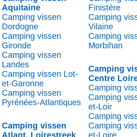
Aquitaine
Finistère
Camping vissen
Camping visse
Dordogne
Vilaine
Camping vissen
Camping vis
Gironde
Morbihan
Camping vissen
Landes
Camping vi
Camping vissen Lot-
Centre Loir
et-Garonne
Camping vis
Camping vissen
Camping vis
Pyrénées-Atlantiques
et-Loir
Camping viss
Camping vissen
Camping viss
Atlant. Loirestreek
et-Loire