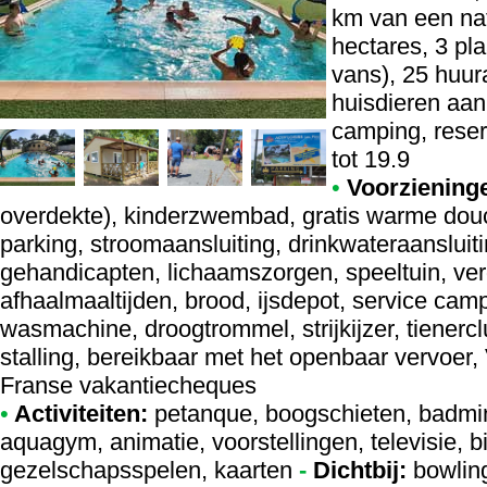
km van een nat
hectares, 3 pl
vans), 25 huur
huisdieren aan
camping, rese
tot 19.9
•
Voorziening
overdekte), kinderzwembad, gratis warme do
parking, stroomaansluiting, drinkwateraansluiti
gehandicapten, lichaamszorgen, speeltuin, ve
afhaalmaaltijden, brood, ijsdepot, service cam
wasmachine, droogtrommel, strijkijzer, tienerclu
stalling, bereikbaar met het openbaar vervoer,
Franse vakantiecheques
•
Activiteiten:
petanque, boogschieten, badminto
aquagym, animatie, voorstellingen, televisie, bi
gezelschapsspelen, kaarten
-
Dichtbij:
bowling