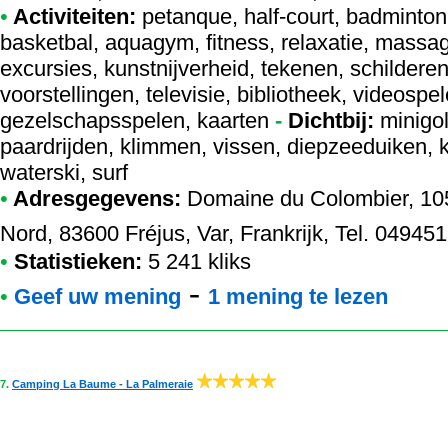
•
Activiteiten:
petanque, half-court, badminton, 
basketbal, aquagym, fitness, relaxatie, mass
excursies, kunstnijverheid, tekenen, schilderen
voorstellingen, televisie, bibliotheek, videospele
gezelschapsspelen, kaarten
-
Dichtbij:
minigol
paardrijden, klimmen, vissen, diepzeeduiken, k
waterski, surf
•
Adresgegevens:
Domaine du Colombier
, 1
Nord, 83600 Fréjus, Var, Frankrijk, Tel. 04945
•
Statistieken:
5 241 kliks
-
•
Geef uw mening
1 mening te lezen
7.
Camping La Baume - La Palmeraie