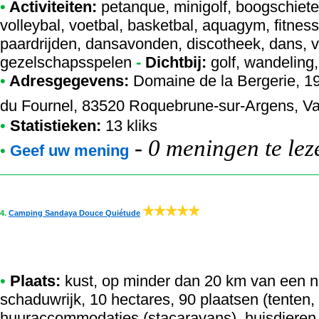
•
Activiteiten:
petanque, minigolf, boogschieten
volleybal, voetbal, basketbal, aquagym, fitnes
paardrijden, dansavonden, discotheek, dans, vo
gezelschapsspelen
-
Dichtbij:
golf, wandeling
•
Adresgegevens:
Domaine de la Bergerie
, 1
du Fournel, 83520 Roquebrune-sur-Argens, Var
•
Statistieken:
13 kliks
-
0 meningen te lez
•
Geef uw mening
4.
Camping Sandaya Douce Quiétude
•
Plaats:
kust, op minder dan 20 km van een na
schaduwrijk, 10 hectares, 90 plaatsen (tenten
huuraccommodaties (stacaravans), huisdieren 