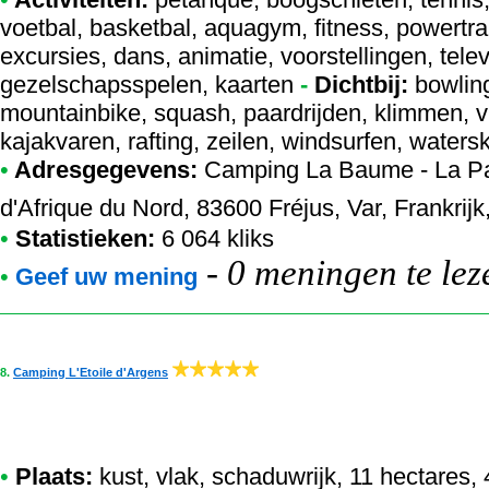
voetbal, basketbal, aquagym, fitness, powert
excursies, dans, animatie, voorstellingen, televi
gezelschapsspelen, kaarten
-
Dichtbij:
bowling
mountainbike, squash, paardrijden, klimmen, v
kajakvaren, rafting, zeilen, windsurfen, waters
•
Adresgegevens:
Camping La Baume - La P
d'Afrique du Nord, 83600 Fréjus, Var, Frankrijk
•
Statistieken:
6 064 kliks
-
0 meningen te lez
•
Geef uw mening
8.
Camping L'Etoile d'Argens
•
Plaats:
kust, vlak, schaduwrijk, 11 hectares,