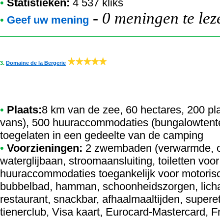
•
Statistieken:
4 537 kliks
-
0 meningen te lez
•
Geef uw mening
3.
Domaine de la Bergerie
•
Plaats:
8 km van de zee, 60 hectares, 200 pl
vans), 500 huuraccommodaties (bungalowtente
toegelaten in een gedeelte van de camping
•
Voorzieningen:
2 zwembaden (verwarmde, o
waterglijbaan, stroomaansluiting, toiletten vo
huuraccommodaties toegankelijk voor motoris
bubbelbad, hamman, schoonheidszorgen, lich
restaurant, snackbar, afhaalmaaltijden, supere
tienerclub, Visa kaart, Eurocard-Mastercard, 