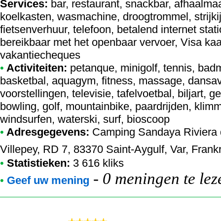
Services:
bar, restaurant, snackbar, afhaalmaa
koelkasten, wasmachine, droogtrommel, strijkijz
fietsenverhuur, telefoon, betalend internet stati
bereikbaar met het openbaar vervoer, Visa ka
vakantiecheques
•
Activiteiten:
petanque, minigolf, tennis, badmi
basketbal, aquagym, fitness, massage, dansav
voorstellingen, televisie, tafelvoetbal, biljart,
bowling, golf, mountainbike, paardrijden, kli
windsurfen, waterski, surf, bioscoop
•
Adresgegevens:
Camping Sandaya Riviera 
Villepey, RD 7, 83370 Saint-Aygulf, Var, Frank
•
Statistieken:
3 616 kliks
-
0 meningen te lez
•
Geef uw mening