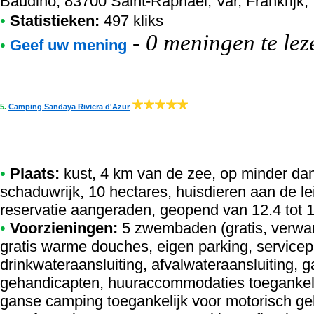
Baudino, 83700 Saint-Raphaël, Var, Frankrijk, 
•
Statistieken:
497 kliks
-
0 meningen te lez
•
Geef uw mening
5.
Camping Sandaya Riviera d'Azur
•
Plaats:
kust, 4 km van de zee, op minder dan
schaduwrijk, 10 hectares, huisdieren aan de l
reservatie aangeraden, geopend van 12.4 tot 
•
Voorzieningen:
5 zwembaden (gratis, verwa
gratis warme douches, eigen parking, servicep
drinkwateraansluiting, afvalwateraansluiting, g
gehandicapten, huuraccommodaties toegankeli
ganse camping toegankelijk voor motorisch ge