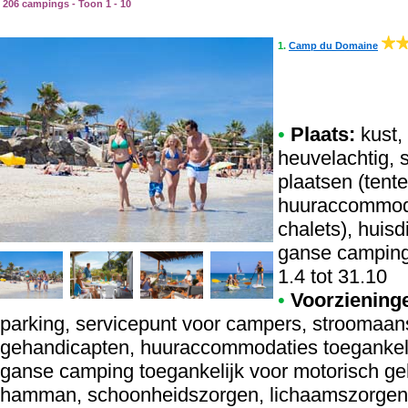
206 campings - Toon 1 - 10
1.
Camp du Domaine
•
Plaats:
kust, 
heuvelachtig, 
plaatsen (tent
huuraccommoda
chalets), huis
ganse camping
1.4 tot 31.10
•
Voorziening
parking, servicepunt voor campers, stroomaansl
gehandicapten, huuraccommodaties toegankeli
ganse camping toegankelijk voor motorisch g
hamman, schoonheidszorgen, lichaamszorgen, 