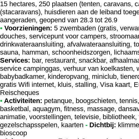
15 hectares, 250 plaatsen (tenten, caravans,
(stacaravans), huisdieren aan de leiband toeg
aangeraden, geopend van 28.3 tot 26.9
•
Voorzieningen:
5 zwembaden (gratis, verwa
douches, servicepunt voor campers, stroomaan
drinkwateraansluiting, afvalwateraansluiting, t
sauna, hamman, schoonheidszorgen, lichaamsz
Services:
bar, restaurant, snackbar, afhaalmaal
service campinggas, verhuur van koelkasten, w
babybadkamer, kinderopvang, miniclub, tienercl
gratis Wifi internet, kluis, stalling, Visa kaart
Reischeques
•
Activiteiten:
petanque, boogschieten, tennis, t
basketbal, aquagym, fitness, massage, dansav
animatie, voorstellingen, televisie, bibliotheek, 
gezelschapsspelen, kaarten
-
Dichtbij:
klimmen
bioscoop