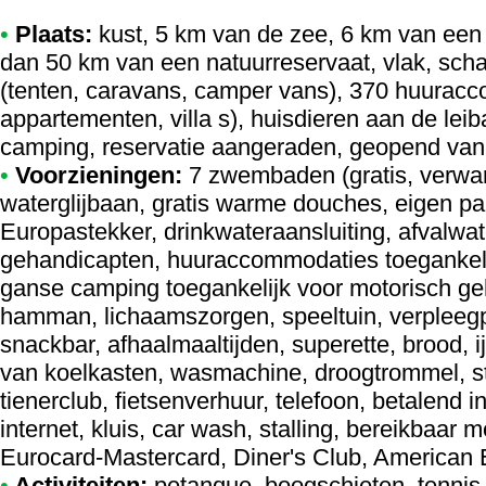
•
Plaats:
kust, 5 km van de zee, 6 km van een 
dan 50 km van een natuurreservaat, vlak, scha
(tenten, caravans, camper vans), 370 huurac
appartementen, villa s), huisdieren aan de lei
camping, reservatie aangeraden, geopend van 
•
Voorzieningen:
7 zwembaden (gratis, verwa
waterglijbaan, gratis warme douches, eigen pa
Europastekker, drinkwateraansluiting, afvalwate
gehandicapten, huuraccommodaties toegankeli
ganse camping toegankelijk voor motorisch ge
hamman, lichaamszorgen, speeltuin, verpleeg
snackbar, afhaalmaaltijden, superette, brood, 
van koelkasten, wasmachine, droogtrommel, str
tienerclub, fietsenverhuur, telefoon, betalend in
internet, kluis, car wash, stalling, bereikbaar 
Eurocard-Mastercard, Diner's Club, American
•
Activiteiten:
petanque, boogschieten, tennis, 