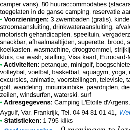
camper vans), 80 huuraccommodaties (stacara
toegelaten in de ganse camping, reservatie aa
•
Voorzieningen:
3 zwembaden (gratis), kind
stroomaansluiting, drinkwateraansluiting, afvalw
motorisch gehandicapten, speeltuin, vergader
snackbar, afhaalmaaltijden, superette, brood,
koelkasten, wasmachine, droogtrommel, strijkijz
kluis, car wash, stalling, Visa kaart, Eurocar
•
Activiteiten:
petanque, minigolf, boogschieten
volleybal, voetbal, basketbal, aquagym, yoga,
excursies, animatie, voorstellingen, televisie, ta
golf, wandeling, mountainbike, paardrijden, di
zeilen, windsurfen, waterski, surf
•
Adresgegevens:
Camping L'Etoile d'Argens
,
Aygulf, Var, Frankrijk, Tel. 04 94 81 01 41
We
•
Statistieken:
1 795 kliks
-
0 meningen te lez