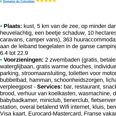
6.
Domaine du Colombier
•
Plaats:
kust, 5 km van de zee, op minder da
heuvelachtig, een beetje schaduw, 10 hectares
caravans, camper vans), 363 huuraccommodatie
aan de leiband toegelaten in de ganse campin
6.4 tot 22.9
•
Voorzieningen:
2 zwembaden (gratis, betal
waterglijbaan, gratis warme douches, indivi
parking, stroomaansluiting, toiletten voor mot
bubbelbad, hamman, schoonheidszorgen, licha
verpleegpost
-
Services:
bar, restaurant, snac
brood, verhuur van koelkasten, wasmachine, dro
babybadkamer, miniclub, tienerclub, fietsenverh
station, overal betalend Wifi internet, kluis, b
Visa kaart, Eurocard-Mastercard, Franse vaka