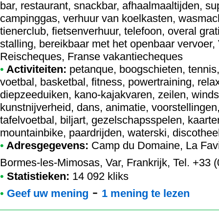
bar, restaurant, snackbar, afhaalmaaltijden, sup
campinggas, verhuur van koelkasten, wasmach
tienerclub, fietsenverhuur, telefoon, overal grati
stalling, bereikbaar met het openbaar vervoer,
Reischeques, Franse vakantiecheques
•
Activiteiten:
petanque, boogschieten, tennis, 
voetbal, basketbal, fitness, powertraining, rel
diepzeeduiken, kano-kajakvaren, zeilen, wind
kunstnijverheid, dans, animatie, voorstellingen,
tafelvoetbal, biljart, gezelschapsspelen, kaarte
mountainbike, paardrijden, waterski, discothe
•
Adresgegevens:
Camp du Domaine
, La Fav
Bormes-les-Mimosas, Var, Frankrijk, Tel. +33 
•
Statistieken:
14 092 kliks
-
•
Geef uw mening
1 mening te lezen