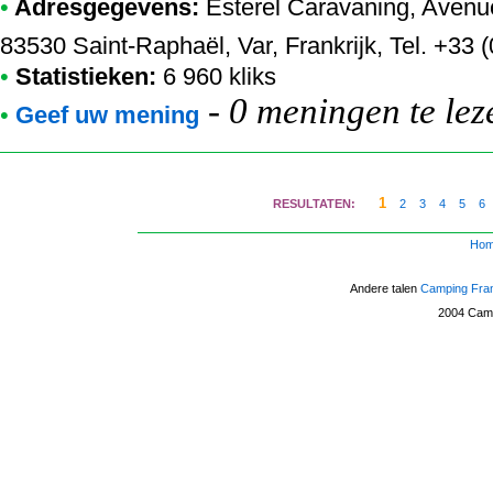
•
Adresgegevens:
Esterel Caravaning
, Avenu
83530 Saint-Raphaël, Var, Frankrijk, Tel. +33 
•
Statistieken:
6 960 kliks
-
0 meningen te lez
•
Geef uw mening
1
RESULTATEN:
2
3
4
5
6
Ho
Andere talen
Camping Fra
2004
Camp