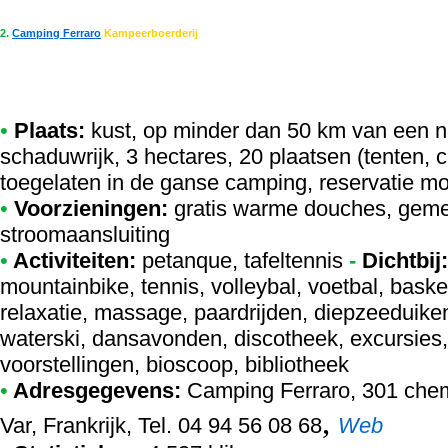
2.
Camping Ferraro
Kampeerboerderij
•
Plaats:
kust, op minder dan 50 km van een na
schaduwrijk, 3 hectares, 20 plaatsen (tenten, 
toegelaten in de ganse camping, reservatie mo
•
Voorzieningen:
gratis warme douches, geme
stroomaansluiting
•
Activiteiten:
petanque, tafeltennis
-
Dichtbij:
mountainbike, tennis, volleybal, voetbal, baske
relaxatie, massage, paardrijden, diepzeeduiken
waterski, dansavonden, discotheek, excursies, 
voorstellingen, bioscoop, bibliotheek
•
Adresgegevens:
Camping Ferraro
, 301 che
,
Var, Frankrijk, Tel. 04 94 56 08 68
Web