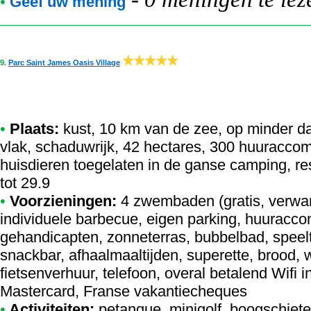
•
Geef uw mening
9.
Parc Saint James Oasis Village
•
Plaats:
kust, 10 km van de zee, op minder d
vlak, schaduwrijk, 42 hectares, 300 huuraccomm
huisdieren toegelaten in de ganse camping, r
tot 29.9
•
Voorzieningen:
4 zwembaden (gratis, verwa
individuele barbecue, eigen parking, huuracc
gehandicapten, zonneterras, bubbelbad, speel
snackbar, afhaalmaaltijden, superette, brood, w
fietsenverhuur, telefoon, overal betalend Wifi i
Mastercard, Franse vakantiecheques
•
Activiteiten:
petanque, minigolf, boogschieten