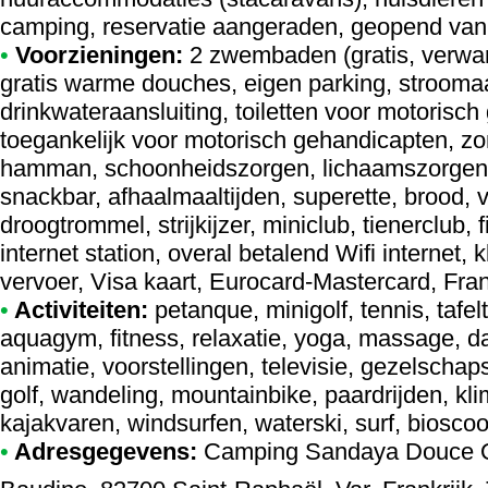
camping, reservatie aangeraden, geopend van 
•
Voorzieningen:
2 zwembaden (gratis, verwa
gratis warme douches, eigen parking, stroomaa
drinkwateraansluiting, toiletten voor motoris
toegankelijk voor motorisch gehandicapten, z
hamman, schoonheidszorgen, lichaamszorgen,
snackbar, afhaalmaaltijden, superette, brood,
droogtrommel, strijkijzer, miniclub, tienerclub,
internet station, overal betalend Wifi internet,
vervoer, Visa kaart, Eurocard-Mastercard, Fr
•
Activiteiten:
petanque, minigolf, tennis, tafel
aquagym, fitness, relaxatie, yoga, massage, d
animatie, voorstellingen, televisie, gezelschap
golf, wandeling, mountainbike, paardrijden, k
kajakvaren, windsurfen, waterski, surf, biosco
•
Adresgegevens:
Camping Sandaya Douce 