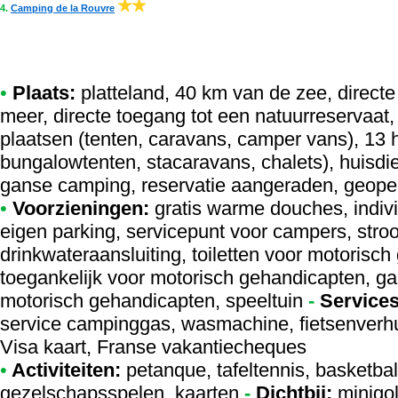
4.
Camping de la Rouvre
•
Plaats:
platteland, 40 km van de zee, directe
meer, directe toegang tot een natuurreservaat,
plaatsen (tenten, caravans, camper vans), 13
bungalowtenten, stacaravans, chalets), huisdi
ganse camping, reservatie aangeraden, geopen
•
Voorzieningen:
gratis warme douches, indi
eigen parking, servicepunt voor campers, stro
drinkwateraansluiting, toiletten voor motoris
toegankelijk voor motorisch gehandicapten, g
motorisch gehandicapten, speeltuin
-
Services
service campinggas, wasmachine, fietsenverhuur,
Visa kaart, Franse vakantiecheques
•
Activiteiten:
petanque, tafeltennis, basketbal,
gezelschapsspelen, kaarten
-
Dichtbij:
minigol