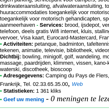
drinkwateraansluiting, afvalwateraansluiting, t
huuraccommodaties toegankelijk voor motori
toegankelijk voor motorisch gehandicapten, sp
aanmeerhaven
-
Services:
brood, ijsdepot, ver
telefoon, deels gratis Wifi internet, kluis, stal
vervoer, Visa kaart, Eurocard-Mastercard, Fr
•
Activiteiten:
petanque, badminton, tafeltennis
tekenen, animatie, televisie, bibliotheek, vid
Dichtbij:
bowling, minigolf, golf, wandeling, m
massage, paardrijden, klimmen, vissen, kano-k
waterski, discotheek, bioscoop
•
Adresgegevens:
Camping du Pays de Flers
,
Frankrijk, Tel. 02.33.65.35.00
Web
•
Statistieken:
1 361 kliks
-
0 meningen te lez
•
Geef uw mening