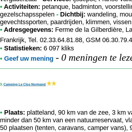
•
Activiteiten:
petanque, badminton, voorstellin
gezelschapsspelen
-
Dichtbij:
wandeling, moun
gevechtssporten, paardrijden, klimmen, vissen
•
Adresgegevens:
Ferme de la Gilberdière
, L
Frankrijk, Tel. 02.33.64.81.88, GSM 06.30.79.
•
Statistieken:
6 097 kliks
-
0 meningen te lez
•
Geef uw mening
3.
Camping Le Clos Normand
•
Plaats:
platteland, 90 km van de zee, 3 km v
minder dan 50 km van een natuurreservaat, vla
50 plaatsen (tenten, caravans, camper vans),