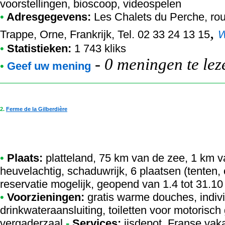
voorstellingen, bioscoop, videospelen
•
Adresgegevens:
Les Chalets du Perche
, ro
,
Trappe, Orne, Frankrijk, Tel. 02 33 24 13 15
•
Statistieken:
1 743 kliks
-
0 meningen te lez
•
Geef uw mening
2.
Ferme de la Gilberdière
•
Plaats:
platteland, 75 km van de zee, 1 km v
heuvelachtig, schaduwrijk, 6 plaatsen (tenten
reservatie mogelijk, geopend van 1.4 tot 31.10
•
Voorzieningen:
gratis warme douches, indi
drinkwateraansluiting, toiletten voor motorisch
vergaderzaal
-
Services:
ijsdepot, Franse vak