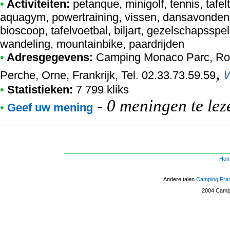
•
Activiteiten:
petanque, minigolf, tennis, tafel
aquagym, powertraining, vissen, dansavonden, 
bioscoop, tafelvoetbal, biljart, gezelschapsspe
wandeling, mountainbike, paardrijden
•
Adresgegevens:
Camping Monaco Parc
, R
,
Perche, Orne, Frankrijk, Tel. 02.33.73.59.59
•
Statistieken:
7 799 kliks
-
0 meningen te lez
•
Geef uw mening
Ho
Andere talen
Camping Fra
2004
Campi