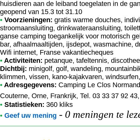
huisdieren aan de leiband toegelaten in de ga
geopend van 15.3 tot 31.10
•
Voorzieningen:
gratis warme douches, indivi
stroomaansluiting, drinkwateraansluiting, toil
ganse camping toegankelijk voor motorisch ge
bar, afhaalmaaltijden, ijsdepot, wasmachine, dr
Wifi internet, Franse vakantiecheques
•
Activiteiten:
petanque, tafeltennis, discothee
Dichtbij:
minigolf, golf, wandeling, mountainbi
klimmen, vissen, kano-kajakvaren, windsurfen,
•
Adresgegevens:
Camping Le Clos Norman
Couterne, Orne, Frankrijk, Tel. 03 33 37 92 4
•
Statistieken:
360 kliks
-
0 meningen te lez
•
Geef uw mening