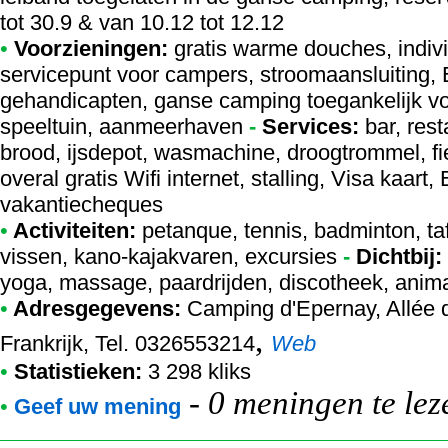
tot 30.9 & van 10.12 tot 12.12
•
Voorzieningen:
gratis warme douches, indivi
servicepunt voor campers, stroomaansluiting, E
gehandicapten, ganse camping toegankelijk v
speeltuin, aanmeerhaven
-
Services:
bar, rest
brood, ijsdepot, wasmachine, droogtrommel, fiet
overal gratis Wifi internet, stalling, Visa kaar
vakantiecheques
•
Activiteiten:
petanque, tennis, badminton, tafe
vissen, kano-kajakvaren, excursies
-
Dichtbij:
yoga, massage, paardrijden, discotheek, anima
•
Adresgegevens:
Camping d'Epernay
, Allée
,
Frankrijk, Tel. 0326553214
Web
•
Statistieken:
3 298 kliks
-
0 meningen te lez
•
Geef uw mening