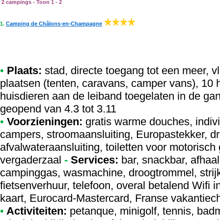
2 campings - Toon 1 - 2
1.
Camping de Châlons-en-Champagne
•
Plaats:
stad, directe toegang tot een meer, v
plaatsen (tenten, caravans, camper vans), 10
huisdieren aan de leiband toegelaten in de ga
geopend van 4.3 tot 3.11
•
Voorzieningen:
gratis warme douches, indivi
campers, stroomaansluiting, Europastekker, dr
afvalwateraansluiting, toiletten voor motorisch
vergaderzaal
-
Services:
bar, snackbar, afhaal
campinggas, wasmachine, droogtrommel, strijk
fietsenverhuur, telefoon, overal betalend Wifi in
kaart, Eurocard-Mastercard, Franse vakantie
•
Activiteiten:
petanque, minigolf, tennis, badmi