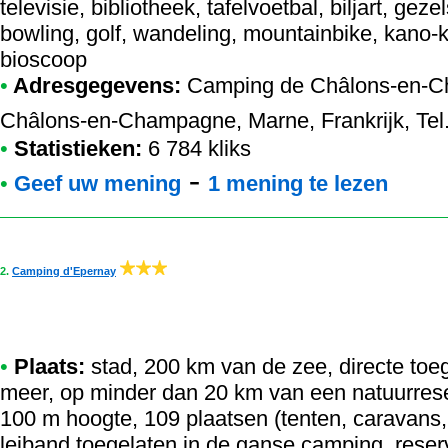
televisie, bibliotheek, tafelvoetbal, biljart, ge
bowling, golf, wandeling, mountainbike, kano-k
bioscoop
•
Adresgegevens:
Camping de Châlons-en-
Châlons-en-Champagne, Marne, Frankrijk, Tel.
•
Statistieken:
6 784 kliks
-
•
Geef uw mening
1 mening te lezen
2.
Camping d'Epernay
•
Plaats:
stad, 200 km van de zee, directe toeg
meer, op minder dan 20 km van een natuurreser
100 m hoogte, 109 plaatsen (tenten, caravans
leiband toegelaten in de ganse camping, rese