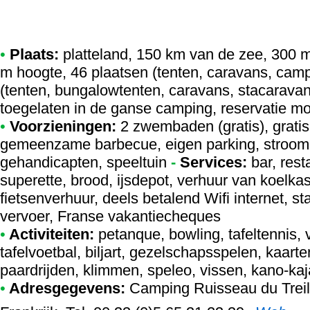
•
Plaats:
platteland, 150 km van de zee, 300 m 
m hoogte, 46 plaatsen (tenten, caravans, ca
(tenten, bungalowtenten, caravans, stacaravan
toegelaten in de ganse camping, reservatie mo
•
Voorzieningen:
2 zwembaden (gratis), grati
gemeenzame barbecue, eigen parking, stroomaa
gehandicapten, speeltuin
-
Services:
bar, rest
superette, brood, ijsdepot, verhuur van koel
fietsenverhuur, deels betalend Wifi internet, s
vervoer, Franse vakantiecheques
•
Activiteiten:
petanque, bowling, tafeltennis, v
tafelvoetbal, biljart, gezelschapsspelen, kaarte
paardrijden, klimmen, speleo, vissen, kano-ka
•
Adresgegevens:
Camping Ruisseau du Treil