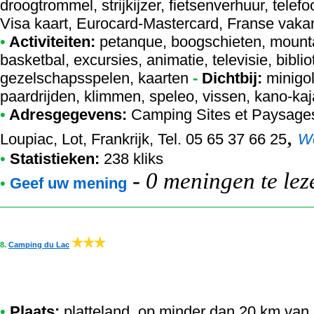
droogtrommel, strijkijzer, fietsenverhuur, telefoo
Visa kaart, Eurocard-Mastercard, Franse vaka
•
Activiteiten:
petanque, boogschieten, mountain
basketbal, excursies, animatie, televisie, bibliot
gezelschapsspelen, kaarten
-
Dichtbij:
minigolf
paardrijden, klimmen, speleo, vissen, kano-kaj
•
Adresgegevens:
Camping Sites et Paysages
,
Loupiac, Lot, Frankrijk, Tel. 05 65 37 66 25
W
•
Statistieken:
238 kliks
-
0 meningen te lez
•
Geef uw mening
8.
Camping du Lac
•
Plaats:
platteland, op minder dan 20 km van 