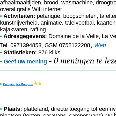
afhaalmaaltijden, brood, wasmachine, droogtromme
overal gratis Wifi internet
•
Activiteiten:
petanque, boogschieten, tafelte
kunstnijverheid, animatie, tafelvoetbal, kaarten
kajakvaren, rafting
•
Adresgegevens:
Domaine de la Velle
, La Ve
,
Tel. 0971394853, GSM 0752122208
Web
•
Statistieken:
876 kliks
-
0 meningen te lez
•
Geef uw mening
6.
Camping les Borgnes
•
Plaats:
platteland, directe toegang tot een riv
plaatsen (tenten, caravans, camper vans), 2