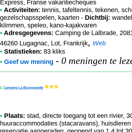
Express, Franse vakantiecheques
•
Activiteiten:
tennis, tafeltennis, tekenen, schil
gezelschapsspelen, kaarten
-
Dichtbij:
wandeli
klimmen, speleo, kano-kajakvaren
•
Adresgegevens:
Camping de Lalbrade
, 208
,
46260 Lugagnac, Lot, Frankrijk
Web
•
Statistieken:
83 kliks
-
0 meningen te lez
•
Geef uw mening
2.
Camping La Bourgnatelle
•
Plaats:
stad, directe toegang tot een rivier, 
huuraccommodaties (stacaravans), huisdieren 
reservatie aangeraden, geopend van 1.4 tot 3