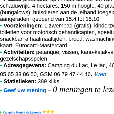
schaduwrijk, 4 hectares, 150 m hoogte, 40 pl
(bungalows), huisdieren aan de leiband toegel
aangeraden, geopend van 15.4 tot 15.10
•
Voorzieningen:
1 zwembad (gratis), kinder
toiletten voor motorisch gehandicapten, speelt
snackbar, afhaalmaaltijden, brood, wasmachine, 
kaart, Eurocard-Mastercard
•
Activiteiten:
petanque, vissen, kano-kajakvare
gezelschapsspelen
•
Adresgegevens:
Camping du Lac
, Le lac, 4
,
05 65 33 86 50, GSM 06 79 47 44 46
Web
•
Statistieken:
389 kliks
-
0 meningen te lez
•
Geef uw mening
9.
Camping Moulin de Laborde