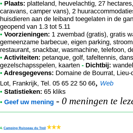
•
Plaats:
platteland, heuvelachtig, 27 hectares
caravans, camper vans), 2 huuraccommodaties
huisdieren aan de leiband toegelaten in de ga
geopend van 1.3 tot 5.11
•
Voorzieningen:
1 zwembad (gratis), gratis w
gemeenzame barbecue, eigen parking, stroomaa
restaurant, snackbar, wasmachine, telefoon, dee
•
Activiteiten:
petanque, golf, tafeltennis, dans, 
gezelschapsspelen, kaarten
-
Dichtbij:
wandeli
•
Adresgegevens:
Domaine de Bourrat
, Lieu-
,
Lot, Frankrijk, Tel. 05 65 22 50 66
Web
•
Statistieken:
65 kliks
-
0 meningen te lez
•
Geef uw mening
4.
Camping Ruisseau du Treil