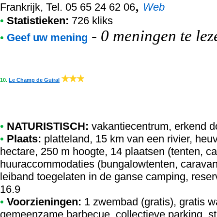
,
Frankrijk, Tel. 05 65 24 62 06
Web
•
Statistieken:
726 kliks
-
0 meningen te lez
•
Geef uw mening
10.
Le Champ de Guiral
•
NATURISTISCH:
vakantiecentrum
,
erkend d
•
Plaats:
platteland, 15 km van een rivier, heu
hectare, 250 m hoogte, 14 plaatsen (tenten, c
huuraccommodaties (bungalowtenten, caravans
leiband toegelaten in de ganse camping, reser
16.9
•
Voorzieningen:
1 zwembad (gratis), gratis w
gemeenzame barbecue, collectieve parking, st