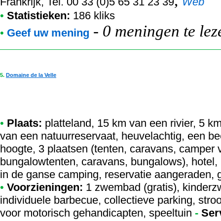
,
Frankrijk, Tel. 00 33 (0)5 65 31 23 39
Web
•
Statistieken:
186 kliks
-
0 meningen te lez
•
Geef uw mening
5.
Domaine de la Velle
•
Plaats:
platteland, 15 km van een rivier, 5 
van een natuurreservaat, heuvelachtig, een b
hoogte, 3 plaatsen (tenten, caravans, camper
bungalowtenten, caravans, bungalows), hotel, 
in de ganse camping, reservatie aangeraden, 
•
Voorzieningen:
1 zwembad (gratis), kinder
individuele barbecue, collectieve parking, stro
voor motorisch gehandicapten, speeltuin
-
Ser