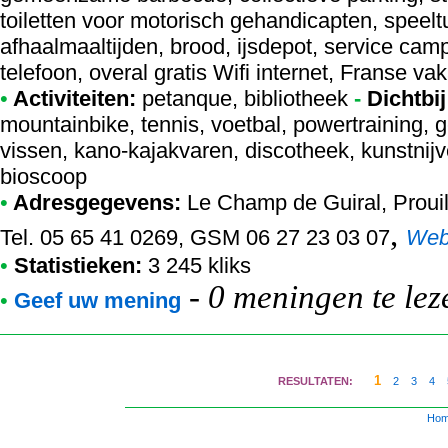
toiletten voor motorisch gehandicapten, speelt
afhaalmaaltijden, brood, ijsdepot, service camp
telefoon, overal gratis Wifi internet, Franse v
•
Activiteiten:
petanque, bibliotheek
-
Dichtbij
mountainbike, tennis, voetbal, powertraining, 
vissen, kano-kajakvaren, discotheek, kunstnijve
bioscoop
•
Adresgegevens:
Le Champ de Guiral
, Proui
,
Tel. 05 65 41 0269, GSM 06 27 23 03 07
We
•
Statistieken:
3 245 kliks
-
0 meningen te lez
•
Geef uw mening
1
RESULTATEN:
2
3
4
Ho