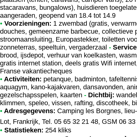
stacaravans, bungalows), huisdieren toegelate
aangeraden, geopend van 18.4 tot 14.9
•
Voorzieningen:
1 zwembad (gratis, verwarm
douches, gemeenzame barbecue, collectieve p
stroomaansluiting, Europastekker, toiletten v
zonneterras, speeltuin, vergaderzaal
-
Service
brood, ijsdepot, verhuur van koelkasten, was
gratis internet station, deels gratis Wifi intern
Franse vakantiecheques
•
Activiteiten:
petanque, badminton, tafeltennis
aquagym, kano-kajakvaren, dansavonden, animat
gezelschapsspelen, kaarten
-
Dichtbij:
wandeli
klimmen, speleo, vissen, rafting, discotheek, 
•
Adresgegevens:
Camping les Borgnes
, lie
Lot, Frankrijk, Tel. 05 65 32 21 48, GSM 06 33
•
Statistieken:
254 kliks