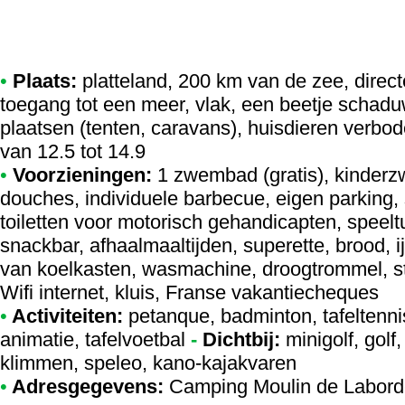
•
Plaats:
platteland, 200 km van de zee, directe
toegang tot een meer, vlak, een beetje schadu
plaatsen (tenten, caravans), huisdieren verbo
van 12.5 tot 14.9
•
Voorzieningen:
1 zwembad (gratis), kinderz
douches, individuele barbecue, eigen parking,
toiletten voor motorisch gehandicapten, speelt
snackbar, afhaalmaaltijden, superette, brood, 
van koelkasten, wasmachine, droogtrommel, str
Wifi internet, kluis, Franse vakantiecheques
•
Activiteiten:
petanque, badminton, tafeltennis
animatie, tafelvoetbal
-
Dichtbij:
minigolf, golf
klimmen, speleo, kano-kajakvaren
•
Adresgegevens:
Camping Moulin de Labor