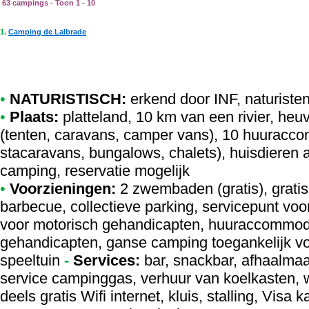
63 campings - Toon 1 - 10
1.
Camping de Lalbrade
•
NATURISTISCH:
erkend door INF
,
naturisten
•
Plaats:
platteland, 10 km van een rivier, heu
(tenten, caravans, camper vans), 10 huuracco
stacaravans, bungalows, chalets), huisdieren 
camping, reservatie mogelijk
•
Voorzieningen:
2 zwembaden (gratis), grat
barbecue, collectieve parking, servicepunt voo
voor motorisch gehandicapten, huuraccommoda
gehandicapten, ganse camping toegankelijk v
speeltuin
-
Services:
bar, snackbar, afhaalmaal
service campinggas, verhuur van koelkasten,
deels gratis Wifi internet, kluis, stalling, Vis