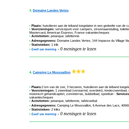
3.
Domaine Landes Vertes
•
Plaats:
huisdieren aan de leiband toegelaten in een gedeelte van de 
•
Voorzieningen:
servicepunt voor campers, stroomaansluiting, toilet
Mastercard, American Express, Franse vakantiecheques
•
Activiteiten:
petanque, tafeltennis
•
Adresgegevens:
Domaine Landes Vertes
, 144 Impasse du Village V
•
Statistieken:
1 klik
-
0 meningen te lezen
•
Geef uw mening
4.
Camping Le Moussaillon
•
Plaats:
2 km van de zee, 3 hectares, huisdieren aan de leiband toege
•
Voorzieningen:
1 zwembad (verwarmd, overdekt), kinderzwembad, str
motorisch gehandicapten, zonneterras, bubbelbad, speeltuin
-
Services
vakantiecheques
•
Activiteiten:
petanque, tafeltennis, tafelvoetbal
•
Adresgegevens:
Camping Le Moussaillon
, 6 Avenue des Lacs, 4066
•
Statistieken:
2 kliks
-
0 meningen te lezen
•
Geef uw mening