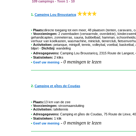
109 campings - Toon 1 - 10
1.
Camping Lou Broustaricq
•
Plaats:
directe toegang tot een meer, 48 plaatsen (tenten, caravans, 
•
Voorzieningen:
2 zwembaden (verwarmde, overdekte), kinderzwembad
gehandicapten, zonneterras, sauna, bubbelbad, hamman, schoonheidsz
verhuur van koelkasten, wasmachine, miniclub, tienerclub, fietsenverhu
•
Activiteiten:
petanque, minigolf, tennis, volleybal, voetbal, basketba
biljart
-
Dichtbij:
wandeling
•
Adresgegevens:
Camping Lou Broustaricq
, 2315 Route de Langeot, 
•
Statistieken:
2 kliks
-
0 meningen te lezen
•
Geef uw mening
2.
Camping et gîtes de Coudas
•
Plaats:
13 km van de zee
•
Voorzieningen:
stroomaansluiting
•
Activiteiten:
tafeltennis
•
Adresgegevens:
Camping et gîtes de Coudas
, 75 Route de Linxe, 4
•
Statistieken:
1 klik
-
0 meningen te lezen
•
Geef uw mening