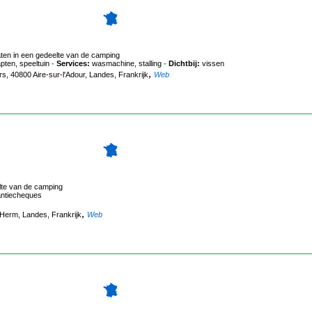
laten in een gedeelte van de camping
pten, speeltuin
-
Services:
wasmachine, stalling
-
Dichtbij:
vissen
,
s, 40800 Aire-sur-l'Adour, Landes, Frankrijk
Web
elte van de camping
ntiecheques
,
Herm, Landes, Frankrijk
Web