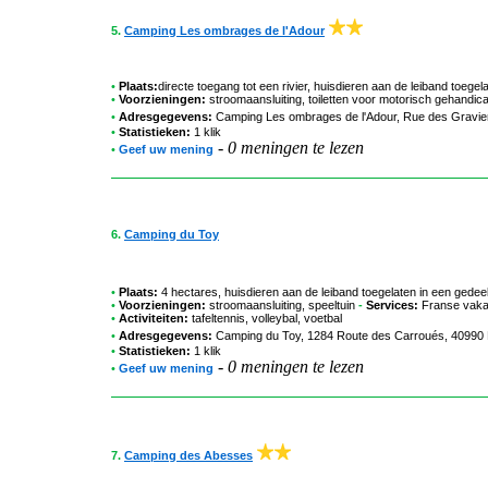
5.
Camping Les ombrages de l'Adour
•
Plaats:
directe toegang tot een rivier, huisdieren aan de leiband toege
•
Voorzieningen:
stroomaansluiting, toiletten voor motorisch gehandica
•
Adresgegevens:
Camping Les ombrages de l'Adour
, Rue des Gravier
•
Statistieken:
1 klik
-
0 meningen te lezen
•
Geef uw mening
6.
Camping du Toy
•
Plaats:
4 hectares, huisdieren aan de leiband toegelaten in een gede
•
Voorzieningen:
stroomaansluiting, speeltuin
-
Services:
Franse vaka
•
Activiteiten:
tafeltennis, volleybal, voetbal
•
Adresgegevens:
Camping du Toy
, 1284 Route des Carroués, 40990 
•
Statistieken:
1 klik
-
0 meningen te lezen
•
Geef uw mening
7.
Camping des Abesses