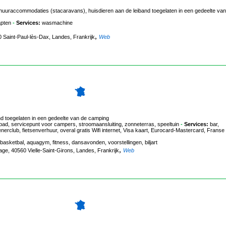
huuraccommodaties (stacaravans), huisdieren aan de leiband toegelaten in een gedeelte van
apten
-
Services:
wasmachine
,
0 Saint-Paul-lès-Dax, Landes, Frankrijk
Web
nd toegelaten in een gedeelte van de camping
, servicepunt voor campers, stroomaansluiting, zonneterras, speeltuin
-
Services:
bar,
enerclub, fietsenverhuur, overal gratis Wifi internet, Visa kaart, Eurocard-Mastercard, Franse
, basketbal, aquagym, fitness, dansavonden, voorstellingen, biljart
,
age, 40560 Vielle-Saint-Girons, Landes, Frankrijk
Web