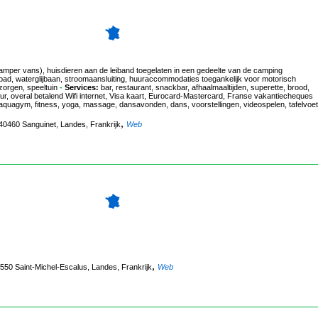
camper vans), huisdieren aan de leiband toegelaten in een gedeelte van de camping
, waterglijbaan, stroomaansluiting, huuraccommodaties toegankelijk voor motorisch
orgen, speeltuin
-
Services:
bar, restaurant, snackbar, afhaalmaaltijden, superette, brood,
ur, overal betalend Wifi internet, Visa kaart, Eurocard-Mastercard, Franse vakantiecheques
l, aquagym, fitness, yoga, massage, dansavonden, dans, voorstellingen, videospelen, tafelvoet
,
40460 Sanguinet, Landes, Frankrijk
Web
,
0550 Saint-Michel-Escalus, Landes, Frankrijk
Web