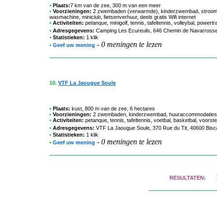
•
Plaats:
7 km van de zee, 300 m van een meer
•
Voorzieningen:
2 zwembaden (verwarmde), kinderzwembad, stroomaan
wasmachine, miniclub, fietsenverhuur, deels gratis Wifi internet
•
Activiteiten:
petanque, minigolf, tennis, tafeltennis, volleybal, powertrai
•
Adresgegevens:
Camping Les Ecureuils
, 646 Chemin de Navarrosse
•
Statistieken:
1 klik
-
0 meningen te lezen
•
Geef uw mening
10.
VTF La Jaougue Soule
•
Plaats:
kust, 800 m van de zee, 6 hectares
•
Voorzieningen:
2 zwembaden, kinderzwembad, huuraccommodaties toe
•
Activiteiten:
petanque, tennis, tafeltennis, voetbal, basketbal, voorste
•
Adresgegevens:
VTF La Jaougue Soule
, 370 Rue du Tit, 40600 Bisc
•
Statistieken:
1 klik
-
0 meningen te lezen
•
Geef uw mening
RESULTATEN: