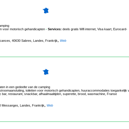
camping
ten voor motorisch gehandicapten
-
Services:
deels gratis Wifi internet, Visa kaart, Eurocard-
,
acances, 40630 Sabres, Landes, Frankrijk
Web
laten in een gedeelte van de camping
oomaansluiting, toiletten voor motorisch gehandicapten, huuraccommodaties toegankelijk 
:
bar, restaurant, snackbar, afhaalmaaltijden, superette, brood, wasmachine, Franse
,
0 Messanges, Landes, Frankrijk
Web