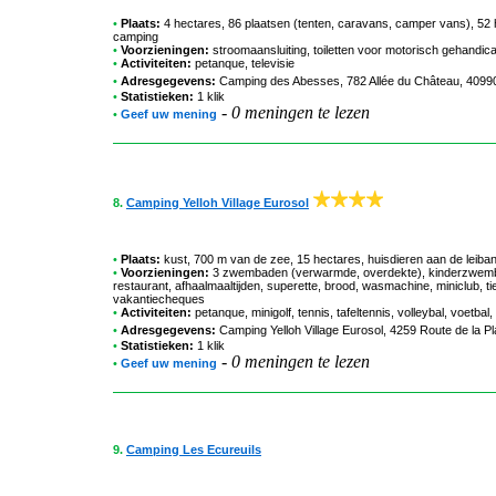
•
Plaats:
4 hectares, 86 plaatsen (tenten, caravans, camper vans), 52 
camping
•
Voorzieningen:
stroomaansluiting, toiletten voor motorisch gehandic
•
Activiteiten:
petanque, televisie
•
Adresgegevens:
Camping des Abesses
, 782 Allée du Château, 4099
•
Statistieken:
1 klik
-
0 meningen te lezen
•
Geef uw mening
8.
Camping Yelloh Village Eurosol
•
Plaats:
kust, 700 m van de zee, 15 hectares, huisdieren aan de leiba
•
Voorzieningen:
3 zwembaden (verwarmde, overdekte), kinderzwembad
restaurant, afhaalmaaltijden, superette, brood, wasmachine, miniclub, ti
vakantiecheques
•
Activiteiten:
petanque, minigolf, tennis, tafeltennis, volleybal, voetbal
•
Adresgegevens:
Camping Yelloh Village Eurosol
, 4259 Route de la Pl
•
Statistieken:
1 klik
-
0 meningen te lezen
•
Geef uw mening
9.
Camping Les Ecureuils