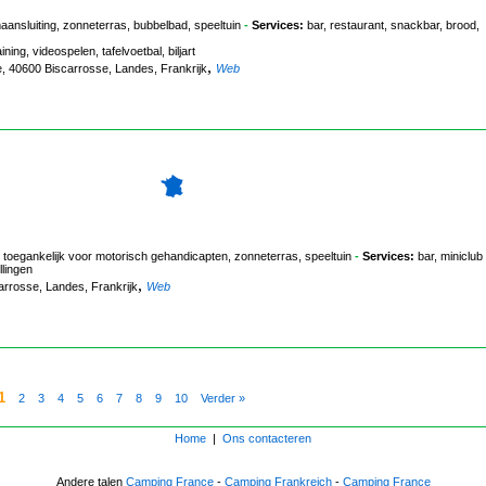
sluiting, zonneterras, bubbelbad, speeltuin
-
Services:
bar, restaurant, snackbar, brood,
ning, videospelen, tafelvoetbal, biljart
,
, 40600 Biscarrosse, Landes, Frankrijk
Web
gankelijk voor motorisch gehandicapten, zonneterras, speeltuin
-
Services:
bar, miniclub
llingen
,
arrosse, Landes, Frankrijk
Web
1
2
3
4
5
6
7
8
9
10
Verder »
Home
|
Ons contacteren
Andere talen
Camping France
-
Camping Frankreich
-
Camping France