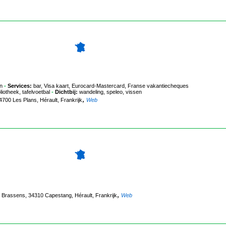
n
-
Services:
bar, Visa kaart, Eurocard-Mastercard, Franse vakantiecheques
liotheek, tafelvoetbal
-
Dichtbij:
wandeling, speleo, vissen
,
00 Les Plans, Hérault, Frankrijk
Web
,
 Brassens, 34310 Capestang, Hérault, Frankrijk
Web