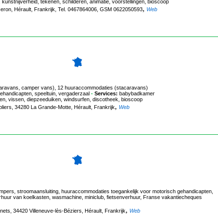
 kunstnijverheid, tekenen, schilderen, animatie, voorstellingen, bioscoop
,
seron, Hérault, Frankrijk, Tel. 0467864006, GSM 0622050593
Web
, caravans, camper vans), 12 huuraccommodaties (stacaravans)
ehandicapten, speeltuin, vergaderzaal
-
Services:
babybadkamer
den, vissen, diepzeeduiken, windsurfen, discotheek, bioscoop
,
pliers, 34280 La Grande-Motte, Hérault, Frankrijk
Web
ers, stroomaansluiting, huuraccommodaties toegankelijk voor motorisch gehandicapten,
erhuur van koelkasten, wasmachine, miniclub, fietsenverhuur, Franse vakantiecheques
,
ets, 34420 Villeneuve-lès-Béziers, Hérault, Frankrijk
Web