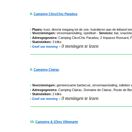
8.
Camping ClicoChic Paradou
•
Plaats:
kust, directe toegang tot de zee, huisdieren aan de leiband t
•
Voorzieningen:
stroomaansluiting, speeltuin
-
Services:
bar, snackba
•
Adresgegevens:
Camping ClicoChic Paradou
, 2 Impasse Ronsard, Pl
•
Statistieken:
3 kliks
-
0 meningen te lezen
•
Geef uw mening
9.
Camping Clairac
•
Voorzieningen:
gemeenzame barbecue, stroomaansluiting, toiletten v
•
Adresgegevens:
Camping Clairac
, Domaine de Clairac, Route de Bes
•
Statistieken:
2 kliks
-
0 meningen te lezen
•
Geef uw mening
10.
Camping & Gîtes Villemarin