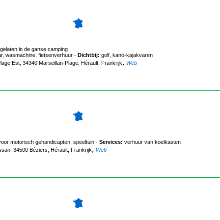
oegelaten in de ganse camping
r, wasmachine, fietsenverhuur
-
Dichtbij:
golf, kano-kajakvaren
,
age Est, 34340 Marseillan-Plage, Hérault, Frankrijk
Web
oor motorisch gehandicapten, speeltuin
-
Services:
verhuur van koelkasten
,
san, 34500 Béziers, Hérault, Frankrijk
Web