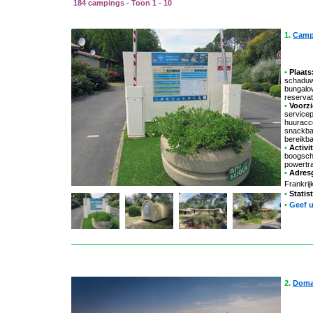
184 campings - Toon 1 - 10
1.
Camp
•
Plaats
schaduwr
bungalow
reservat
•
Voorzi
servicep
huuracco
snackbar
bereikb
•
Activit
boogschi
powertra
•
Adres
Frankrij
•
Statis
•
Geef 
2.
Doma