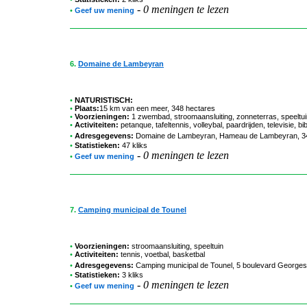
-
0 meningen te lezen
•
Geef uw mening
6.
Domaine de Lambeyran
•
NATURISTISCH:
•
Plaats:
15 km van een meer, 348 hectares
•
Voorzieningen:
1 zwembad, stroomaansluiting, zonneterras, speeltui
•
Activiteiten:
petanque, tafeltennis, volleybal, paardrijden, televisie, bib
•
Adresgegevens:
Domaine de Lambeyran
, Hameau de Lambeyran, 347
•
Statistieken:
47 kliks
-
0 meningen te lezen
•
Geef uw mening
7.
Camping municipal de Tounel
•
Voorzieningen:
stroomaansluiting, speeltuin
•
Activiteiten:
tennis, voetbal, basketbal
•
Adresgegevens:
Camping municipal de Tounel
, 5 boulevard Georges
•
Statistieken:
3 kliks
-
0 meningen te lezen
•
Geef uw mening