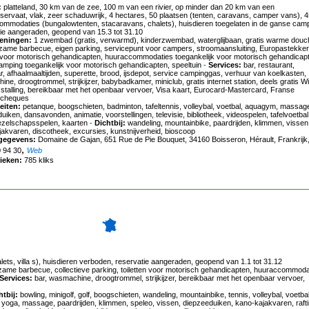
:
platteland, 30 km van de zee, 100 m van een rivier, op minder dan 20 km van een
servaat, vlak, zeer schaduwrijk, 4 hectares, 50 plaatsen (tenten, caravans, camper vans), 
mmodaties (bungalowtenten, stacaravans, chalets), huisdieren toegelaten in de ganse camp
ie aangeraden, geopend van 15.3 tot 31.10
eningen:
1 zwembad (gratis, verwarmd), kinderzwembad, waterglijbaan, gratis warme douc
ame barbecue, eigen parking, servicepunt voor campers, stroomaansluiting, Europastekker
n voor motorisch gehandicapten, huuraccommodaties toegankelijk voor motorisch gehandicap
mping toegankelijk voor motorisch gehandicapten, speeltuin
-
Services:
bar, restaurant,
, afhaalmaaltijden, superette, brood, ijsdepot, service campinggas, verhuur van koelkasten,
ne, droogtrommel, strijkijzer, babybadkamer, miniclub, gratis internet station, deels gratis Wi
, stalling, bereikbaar met het openbaar vervoer, Visa kaart, Eurocard-Mastercard, Franse
echeques
eiten:
petanque, boogschieten, badminton, tafeltennis, volleybal, voetbal, aquagym, massag
uiken, dansavonden, animatie, voorstellingen, televisie, bibliotheek, videospelen, tafelvoetbal
 gezelschapsspelen, kaarten
-
Dichtbij:
wandeling, mountainbike, paardrijden, klimmen, vissen
akvaren, discotheek, excursies, kunstnijverheid, bioscoop
gegevens:
Domaine de Gajan
, 651 Rue de Pie Bouquet, 34160 Boisseron, Hérault, Frankrijk,
,
0 94 30
Web
tieken:
785 kliks
ets, villa s), huisdieren verboden, reservatie aangeraden, geopend van 1.1 tot 31.12
me barbecue, collectieve parking, toiletten voor motorisch gehandicapten, huuraccommoda
Services:
bar, wasmachine, droogtrommel, strijkijzer, bereikbaar met het openbaar vervoer,
htbij:
bowling, minigolf, golf, boogschieten, wandeling, mountainbike, tennis, volleybal, voetbal
, yoga, massage, paardrijden, klimmen, speleo, vissen, diepzeeduiken, kano-kajakvaren, rafti