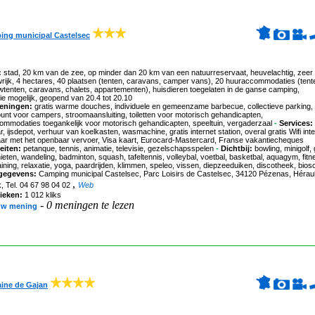
ing municipal Castelsec
:
stad, 20 km van de zee, op minder dan 20 km van een natuurreservaat, heuvelachtig, zeer
ijk, 4 hectares, 40 plaatsen (tenten, caravans, camper vans), 20 huuraccommodaties (tent
tenten, caravans, chalets, appartementen), huisdieren toegelaten in de ganse camping,
ie mogelijk, geopend van 20.4 tot 20.10
eningen:
gratis warme douches, individuele en gemeenzame barbecue, collectieve parking,
unt voor campers, stroomaansluiting, toiletten voor motorisch gehandicapten,
mmodaties toegankelijk voor motorisch gehandicapten, speeltuin, vergaderzaal
-
Services:
, ijsdepot, verhuur van koelkasten, wasmachine, gratis internet station, overal gratis Wifi inte
aar met het openbaar vervoer, Visa kaart, Eurocard-Mastercard, Franse vakantiecheques
eiten:
petanque, tennis, animatie, televisie, gezelschapsspelen
-
Dichtbij:
bowling, minigolf, 
eten, wandeling, badminton, squash, tafeltennis, volleybal, voetbal, basketbal, aquagym, fitn
ining, relaxatie, yoga, paardrijden, klimmen, speleo, vissen, diepzeeduiken, discotheek, bio
gegevens:
Camping municipal Castelsec
, Parc Loisirs de Castelsec, 34120 Pézenas, Héraul
,
k, Tel. 04 67 98 04 02
Web
tieken:
1 012 kliks
-
0 meningen te lezen
uw mening
ine de Gajan