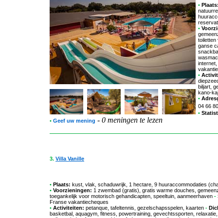
•
Plaats
natuurre
huuracco
reservat
•
Voorzi
gemeenz
toilette
ganse ca
snackbar
wasmachi
internet
vakanti
•
Activit
diepzeed
biljart,
kano-kaj
•
Adres
04 66 8
•
Statis
-
0 meningen te lezen
•
Geef uw mening
3.
Villa Vanille
•
Plaats:
kust, vlak, schaduwrijk, 1 hectare, 9 huuraccommodaties (chal
•
Voorzieningen:
1 zwembad (gratis), gratis warme douches, gemeenza
toegankelijk voor motorisch gehandicapten, speeltuin, aanmeerhaven
-
Franse vakantiecheques
•
Activiteiten:
petanque, tafeltennis, gezelschapsspelen, kaarten
-
Dic
basketbal, aquagym, fitness, powertraining, gevechtssporten, relaxatie