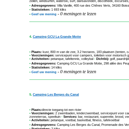
zeilen, windsurfen, waterski, surf, dansavonden, discotheek, excursies,
•
Adresgegevens:
Villa Vanille
, 400 rue des Chênes Verts, 34160 Bois
•
Statistieken:
1 693 kliks
-
0 meningen te lezen
•
Geef uw mening
4.
Camping GCU La Grande Motte
•
Plaats:
kust, 800 m van de zee, 3.2 hectares, 183 plaatsen (tenten
•
Voorzieningen:
servicepunt voor campers, toiletten voor motorisch g
•
Activiteiten:
petanque, tafeltennis, volleybal
-
Dichtbij:
golf, paardrij
•
Adresgegevens:
Camping GCU La Grande Motte
, 298 allée des Peu
•
Statistieken:
14 kliks
-
0 meningen te lezen
•
Geef uw mening
5.
Camping Les Berges du Canal
•
Plaats:
directe toegang tot een rivier
•
Voorzieningen:
2 zwembaden, kinderzwembad, servicepunt voor camp
zonneterras, speeltuin
-
Services:
bar, restaurant, superette, brood, v
•
Activiteiten:
petanque, voetbal, basketbal, fitness, tafelvoetbal
•
Adresgegevens:
Camping Les Berges du Canal
, Promenade des Vern
•
Statistieken:
2 kliks