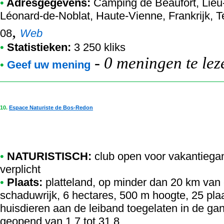
•
Adresgegevens:
Camping de Beaufort
, Lie
Léonard-de-Noblat, Haute-Vienne, Frankrijk, 
,
08
Web
•
Statistieken:
3 250 kliks
-
0 meningen te lez
•
Geef uw mening
10.
Espace Naturiste de Bos-Redon
•
NATURISTISCH:
club open voor vakantiega
verplicht
•
Plaats:
platteland, op minder dan 20 km van 
schaduwrijk, 6 hectares, 500 m hoogte, 25 pla
huisdieren aan de leiband toegelaten in de ga
geopend van 1.7 tot 31.8