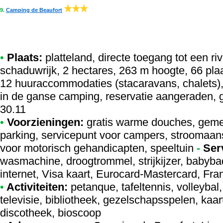
9.
Camping de Beaufort
•
Plaats:
platteland, directe toegang tot een ri
schaduwrijk, 2 hectares, 263 m hoogte, 66 pla
12 huuraccommodaties (stacaravans, chalets),
in de ganse camping, reservatie aangeraden, g
30.11
•
Voorzieningen:
gratis warme douches, geme
parking, servicepunt voor campers, stroomaanslu
voor motorisch gehandicapten, speeltuin
-
Ser
wasmachine, droogtrommel, strijkijzer, babybad
internet, Visa kaart, Eurocard-Mastercard, Fr
•
Activiteiten:
petanque, tafeltennis, volleybal
televisie, bibliotheek, gezelschapsspelen, kaar
discotheek, bioscoop