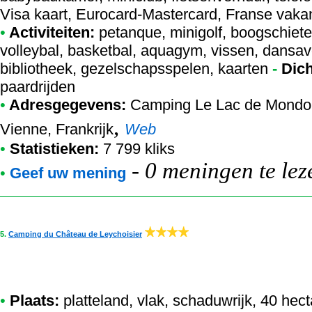
Visa kaart, Eurocard-Mastercard, Franse vaka
•
Activiteiten:
petanque, minigolf, boogschieten
volleybal, basketbal, aquagym, vissen, dansavo
bibliotheek, gezelschapsspelen, kaarten
-
Dich
paardrijden
•
Adresgegevens:
Camping Le Lac de Mondo
,
Vienne, Frankrijk
Web
•
Statistieken:
7 799 kliks
-
0 meningen te lez
•
Geef uw mening
5.
Camping du Château de Leychoisier
•
Plaats:
platteland, vlak, schaduwrijk, 40 hec