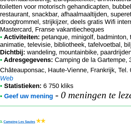
toiletten voor motorisch gehandicapten, bubbel
restaurant, snackbar, afhaalmaaltijden, supere
droogtrommel, strijkijzer, deels gratis Wifi inte
Mastercard, Franse vakantiecheques
•
Activiteiten:
petanque, minigolf, badminton, t
animatie, televisie, bibliotheek, tafelvoetbal, b
Dichtbij:
wandeling, mountainbike, paardrijden
•
Adresgegevens:
Camping de la Gartempe
,
Châteauponsac, Haute-Vienne, Frankrijk, Tel.
Web
•
Statistieken:
6 750 kliks
-
0 meningen te lez
•
Geef uw mening
3.
Camping Les Saules