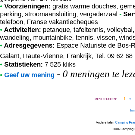
•
Voorzieningen:
gratis warme douches, geme
parking, stroomaansluiting, vergaderzaal
-
Ser
telefoon, Franse vakantiecheques
•
Activiteiten:
petanque, tafeltennis, volleybal,
wandeling, mountainbike, tennis, vissen, wind
•
Adresgegevens:
Espace Naturiste de Bos-
Galant, Haute-Vienne, Frankrijk, Tel. 09 62 68
•
Statistieken:
7 525 kliks
-
0 meningen te lez
•
Geef uw mening
1
RESULTATEN:
2
Ho
Andere talen
Camping Fra
2004
Camping F