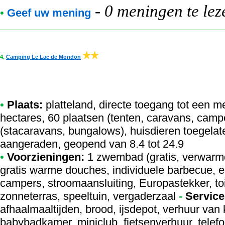
-
0 meningen te lez
•
Geef uw mening
4.
Camping Le Lac de Mondon
•
Plaats:
platteland, directe toegang tot een m
hectares, 60 plaatsen (tenten, caravans, cam
(stacaravans, bungalows), huisdieren toegelat
aangeraden, geopend van 8.4 tot 24.9
•
Voorzieningen:
1 zwembad (gratis, verwarmd
gratis warme douches, individuele barbecue, e
campers, stroomaansluiting, Europastekker, to
zonneterras, speeltuin, vergaderzaal
-
Service
afhaalmaaltijden, brood, ijsdepot, verhuur van 
babybadkamer, miniclub, fietsenverhuur, telefoon