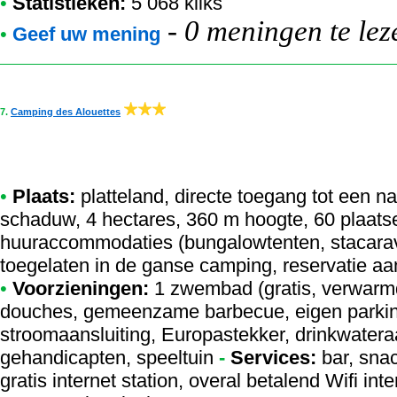
•
Statistieken:
5 068 kliks
-
0 meningen te lez
•
Geef uw mening
7.
Camping des Alouettes
•
Plaats:
platteland, directe toegang tot een na
schaduw, 4 hectares, 360 m hoogte, 60 plaatse
huuraccommodaties (bungalowtenten, stacarav
toegelaten in de ganse camping, reservatie aa
•
Voorzieningen:
1 zwembad (gratis, verwarm
douches, gemeenzame barbecue, eigen parking
stroomaansluiting, Europastekker, drinkwateraa
gehandicapten, speeltuin
-
Services:
bar, snac
gratis internet station, overal betalend Wifi in