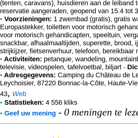
(tenten, caravans), huisdieren aan de leiband
reservatie aangeraden, geopend van 15.4 tot 
•
Voorzieningen:
1 zwembad (gratis), gratis 
Europastekker, toiletten voor motorisch gehan
voor motorisch gehandicapten, speeltuin, verg
snackbar, afhaalmaaltijden, superette, brood,
strijkijzer, fietsenverhuur, telefoon, bereikbaa
•
Activiteiten:
petanque, wandeling, mountainbik
televisie, videospelen, tafelvoetbal, biljart
-
Dic
•
Adresgegevens:
Camping du Château de Le
Leychoisier, 87220 Bonnac-la-Côte, Haute-Vien
,
43
Web
•
Statistieken:
4 556 kliks
-
0 meningen te lez
•
Geef uw mening