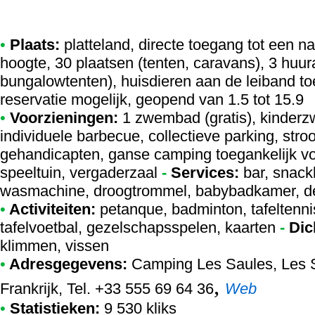
•
Plaats:
platteland, directe toegang tot een n
hoogte, 30 plaatsen (tenten, caravans), 3 huu
bungalowtenten), huisdieren aan de leiband t
reservatie mogelijk, geopend van 1.5 tot 15.9
•
Voorzieningen:
1 zwembad (gratis), kinder
individuele barbecue, collectieve parking, stro
gehandicapten, ganse camping toegankelijk v
speeltuin, vergaderzaal
-
Services:
bar, snackb
wasmachine, droogtrommel, babybadkamer, dee
•
Activiteiten:
petanque, badminton, tafeltennis,
tafelvoetbal, gezelschapsspelen, kaarten
-
Dic
klimmen, vissen
•
Adresgegevens:
Camping Les Saules
, Les
,
Frankrijk, Tel. +33 555 69 64 36
Web
•
Statistieken:
9 530 kliks