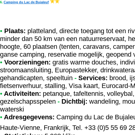
6.
Camping du Lac de Bujaleuf
•
Plaats:
platteland, directe toegang tot een ri
minder dan 50 km van een natuurreservaat, he
hoogte, 60 plaatsen (tenten, caravans, camper 
ganse camping, reservatie mogelijk, geopend v
•
Voorzieningen:
gratis warme douches, indivi
stroomaansluiting, Europastekker, drinkwateraa
gehandicapten, speeltuin
-
Services:
brood, i
fietsenverhuur, stalling, Visa kaart, Eurocard
•
Activiteiten:
petanque, tafeltennis, volleybal
gezelschapsspelen
-
Dichtbij:
wandeling, moun
waterski
•
Adresgegevens:
Camping du Lac de Bujale
Haute-Vienne, Frankrijk, Tel. +33 (0)5 55 69 