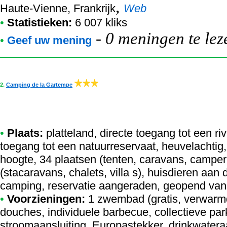
,
Haute-Vienne, Frankrijk
Web
•
Statistieken:
6 007 kliks
-
0 meningen te lez
•
Geef uw mening
2.
Camping de la Gartempe
•
Plaats:
platteland, directe toegang tot een ri
toegang tot een natuurreservaat, heuvelachtig
hoogte, 34 plaatsen (tenten, caravans, campe
(stacaravans, chalets, villa s), huisdieren aan
camping, reservatie aangeraden, geopend van 
•
Voorzieningen:
1 zwembad (gratis, verwarm
douches, individuele barbecue, collectieve pa
stroomaansluiting, Europastekker, drinkwateraa