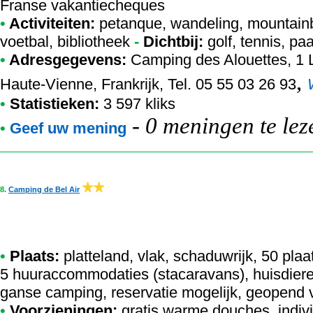
Franse vakantiecheques
•
Activiteiten:
petanque, wandeling, mountainbi
voetbal, bibliotheek
-
Dichtbij:
golf, tennis, pa
•
Adresgegevens:
Camping des Alouettes
, 1
,
Haute-Vienne, Frankrijk, Tel. 05 55 03 26 93
•
Statistieken:
3 597 kliks
-
0 meningen te lez
•
Geef uw mening
8.
Camping de Bel Air
•
Plaats:
platteland, vlak, schaduwrijk, 50 pla
5 huuraccommodaties (stacaravans), huisdiere
ganse camping, reservatie mogelijk, geopend v
•
Voorzieningen:
gratis warme douches, indivi