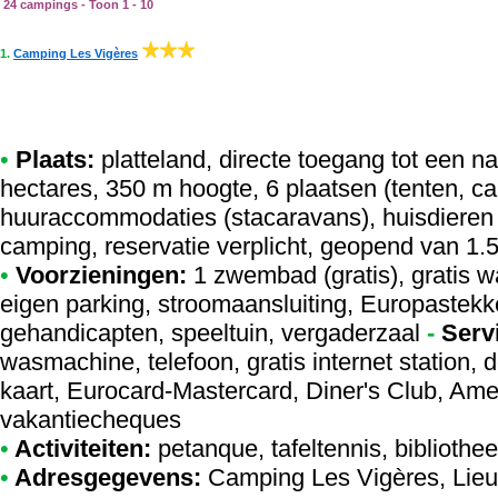
24 campings - Toon 1 - 10
1.
Camping Les Vigères
•
Plaats:
platteland, directe toegang tot een na
hectares, 350 m hoogte, 6 plaatsen (tenten, c
huuraccommodaties (stacaravans), huisdieren 
camping, reservatie verplicht, geopend van 1.5
•
Voorzieningen:
1 zwembad (gratis), gratis 
eigen parking, stroomaansluiting, Europastekke
gehandicapten, speeltuin, vergaderzaal
-
Serv
wasmachine, telefoon, gratis internet station, de
kaart, Eurocard-Mastercard, Diner's Club, Am
vakantiecheques
•
Activiteiten:
petanque, tafeltennis, bibliothe
•
Adresgegevens:
Camping Les Vigères
, Lie