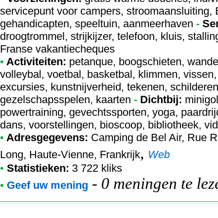
servicepunt voor campers, stroomaansluiting, E
gehandicapten, speeltuin, aanmeerhaven
-
Se
droogtrommel, strijkijzer, telefoon, kluis, stall
Franse vakantiecheques
•
Activiteiten:
petanque, boogschieten, wandeli
volleybal, voetbal, basketbal, klimmen, vissen
excursies, kunstnijverheid, tekenen, schilderen,
gezelschapsspelen, kaarten
-
Dichtbij:
minigol
powertraining, gevechtssporten, yoga, paardri
dans, voorstellingen, bioscoop, bibliotheek, vid
•
Adresgegevens:
Camping de Bel Air
, Rue R
,
Long, Haute-Vienne, Frankrijk
Web
•
Statistieken:
3 722 kliks
-
0 meningen te lez
•
Geef uw mening