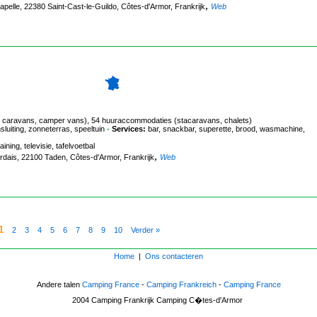
,
hapelle, 22380 Saint-Cast-le-Guildo, Côtes-d'Armor, Frankrijk
Web
ten, caravans, camper vans), 54 huuraccommodaties (stacaravans, chalets)
iting, zonneterras, speeltuin
-
Services:
bar, snackbar, superette, brood, wasmachine,
ining, televisie, tafelvoetbal
,
ardais, 22100 Taden, Côtes-d'Armor, Frankrijk
Web
1
2
3
4
5
6
7
8
9
10
Verder »
Home
|
Ons contacteren
Andere talen
Camping France
-
Camping Frankreich
-
Camping France
2004
Camping Frankrijk
Camping C�tes-d'Armor