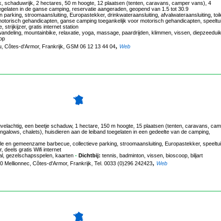
k, schaduwrijk, 2 hectares, 50 m hoogte, 12 plaatsen (tenten, caravans, camper vans), 4
gelaten in de ganse camping, reservatie aangeraden, geopend van 1.5 tot 30.9
king, stroomaansluiting, Europastekker, drinkwateraansluiting, afvalwateraansluiting, toil
otorisch gehandicapten, ganse camping toegankelijk voor motorisch gehandicapten, speeltui
trijkijzer, gratis internet station
, wandeling, mountainbike, relaxatie, yoga, massage, paardrijden, klimmen, vissen, diepzeedui
oop
,
ou, Côtes-d'Armor, Frankrijk, GSM 06 12 13 44 04
Web
velachtig, een beetje schaduw, 1 hectare, 150 m hoogte, 15 plaatsen (tenten, caravans, ca
alows, chalets), huisdieren aan de leiband toegelaten in een gedeelte van de camping,
le en gemeenzame barbecue, collectieve parking, stroomaansluiting, Europastekker, speeltui
 deels gratis Wifi internet
tbal, gezelschapsspelen, kaarten
-
Dichtbij:
tennis, badminton, vissen, bioscoop, biljart
,
10 Mellionnec, Côtes-d'Armor, Frankrijk, Tel. 0033 (0)296 242423
Web