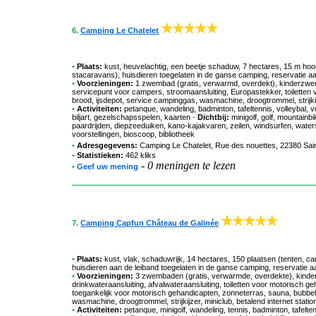
6.
Camping Le Chatelet
•
Plaats:
kust, heuvelachtig, een beetje schaduw, 7 hectares, 15 m ho
stacaravans), huisdieren toegelaten in de ganse camping, reservatie a
•
Voorzieningen:
1 zwembad (gratis, verwarmd, overdekt), kinderzwem
servicepunt voor campers, stroomaansluiting, Europastekker, toiletten 
brood, ijsdepot, service campinggas, wasmachine, droogtrommel, strijkijz
•
Activiteiten:
petanque, wandeling, badminton, tafeltennis, volleybal, v
biljart, gezelschapsspelen, kaarten
-
Dichtbij:
minigolf, golf, mountainb
paardrijden, diepzeeduiken, kano-kajakvaren, zeilen, windsurfen, watersk
voorstellingen, bioscoop, bibliotheek
•
Adresgegevens:
Camping Le Chatelet
, Rue des nouettes, 22380 Sain
•
Statistieken:
462 kliks
-
0 meningen te lezen
•
Geef uw mening
7.
Camping Capfun Château de Galinée
•
Plaats:
kust, vlak, schaduwrijk, 14 hectares, 150 plaatsen (tenten, 
huisdieren aan de leiband toegelaten in de ganse camping, reservatie 
•
Voorzieningen:
3 zwembaden (gratis, verwarmde, overdekte), kinder
drinkwateraansluiting, afvalwateraansluiting, toiletten voor motorisc
toegankelijk voor motorisch gehandicapten, zonneterras, sauna, bubbel
wasmachine, droogtrommel, strijkijzer, miniclub, betalend internet stat
•
Activiteiten:
petanque, minigolf, wandeling, tennis, badminton, tafelt