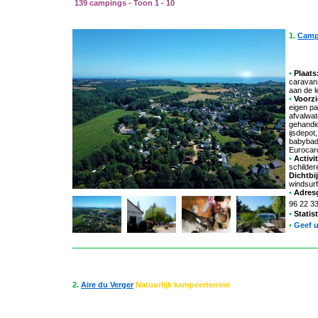
139 campings - Toon 1 - 10
1.
Camp
•
Plaats
caravan
aan de l
•
Voorzi
eigen pa
afvalwat
gehandic
ijsdepot
babybadk
Eurocar
•
Activit
schilder
Dichtbij
windsurf
•
Adres
96 22 3
•
Statis
•
Geef 
2.
Aire du Verger
Natuurlijk kampeerterrein