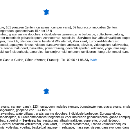
ogte, 101 plaatsen (tenten, caravans, camper vans), 59 huuraccommodaties (tenten,
angeraden, geopend van 15.4 tot 13.9
bad, gratis warme douches, individuele en gemeenzame barbecue, collectieve parking,
voor motorisch gehandicapten, zonneterras, speeltuin
-
Services:
bar, afhaalmaaltijden, super
er, miniclub, telefoon, overal betalend Wifi internet, Visa kaart, Eurocard-Mastercard
oetbal, aquagym, fitness, vissen, dansavonden, animatie, televisie, videospelen, tafelvoetbal,
ike, tennis, half-court, basketbal, powertraining, gevechtssporten, relaxatie, yoga, massage,
i, surf, discotheek, excursies, kunstnijverheid, tekenen, schilderen, fotografie, toneel, dans
,
t-Cast-le-Guildo, Côtes-d'Armor, Frankrijk, Tel. 02 96 41 96 33
Web
caravans, camper vans), 123 huuraccommodaties (tenten, bungalowtenten, stacaravans, chale
aangeraden, geopend van 13.4 tot 6.9
zwembad, waterglijbaan, gratis warme douches, individuele barbecue, Europastekker,
h gehandicapten, huuraccommodaties toegankelijk voor motorisch gehandicapten, ganse campin
bad, speeltuin
-
Services:
bar, restaurant, afhaalmaaltijden, superette, brood, ijsdepot,
ion, overal betalend Wifi internet, Visa kaart, Eurocard-Mastercard, Franse vakantiecheques
ennis, volleybal, voetbal, basketbal, aquagym, relaxatie, massage, vissen, dansavonden, dans