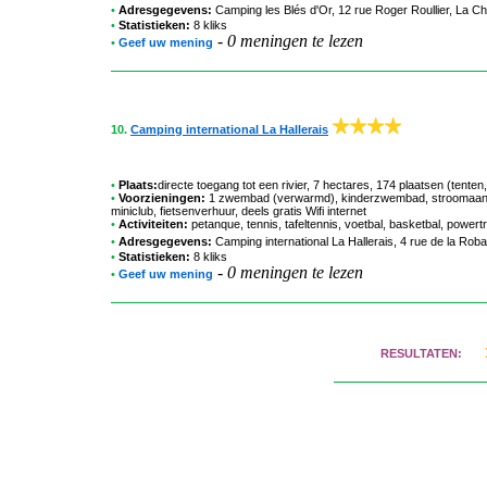
•
Adresgegevens:
Camping les Blés d'Or
, 12 rue Roger Roullier, La C
•
Statistieken:
8 kliks
-
0 meningen te lezen
•
Geef uw mening
10.
Camping international La Hallerais
•
Plaats:
directe toegang tot een rivier, 7 hectares, 174 plaatsen (ten
•
Voorzieningen:
1 zwembad (verwarmd), kinderzwembad, stroomaanslu
miniclub, fietsenverhuur, deels gratis Wifi internet
•
Activiteiten:
petanque, tennis, tafeltennis, voetbal, basketbal, powertra
•
Adresgegevens:
Camping international La Hallerais
, 4 rue de la Rob
•
Statistieken:
8 kliks
-
0 meningen te lezen
•
Geef uw mening
RESULTATEN: