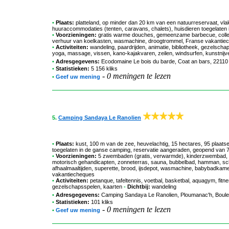
•
Plaats:
platteland, op minder dan 20 km van een natuurreservaat, vla
huuraccommodaties (tenten, caravans, chalets), huisdieren toegelaten
•
Voorzieningen:
gratis warme douches, gemeenzame barbecue, collecti
verhuur van koelkasten, wasmachine, droogtrommel, Franse vakantie
•
Activiteiten:
wandeling, paardrijden, animatie, bibliotheek, gezelscha
yoga, massage, vissen, kano-kajakvaren, zeilen, windsurfen, kunstnijve
•
Adresgegevens:
Ecodomaine Le bois du barde
, Coat an bars, 22110
•
Statistieken:
5 156 kliks
-
0 meningen te lezen
•
Geef uw mening
5.
Camping Sandaya Le Ranolien
•
Plaats:
kust, 100 m van de zee, heuvelachtig, 15 hectares, 95 plaat
toegelaten in de ganse camping, reservatie aangeraden, geopend van 7.
•
Voorzieningen:
5 zwembaden (gratis, verwarmde), kinderzwembad, wat
motorisch gehandicapten, zonneterras, sauna, bubbelbad, hamman, sc
afhaalmaaltijden, superette, brood, ijsdepot, wasmachine, babybadkamer, 
vakantiecheques
•
Activiteiten:
petanque, tafeltennis, voetbal, basketbal, aquagym, fitne
gezelschapsspelen, kaarten
-
Dichtbij:
wandeling
•
Adresgegevens:
Camping Sandaya Le Ranolien
, Ploumanac'h, Boul
•
Statistieken:
101 kliks
-
0 meningen te lezen
•
Geef uw mening