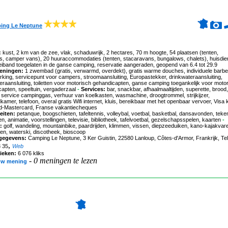
ing Le Neptune
:
kust, 2 km van de zee, vlak, schaduwrijk, 2 hectares, 70 m hoogte, 54 plaatsen (tenten,
s, camper vans), 20 huuraccommodaties (tenten, stacaravans, bungalows, chalets), huisdie
eiband toegelaten in de ganse camping, reservatie aangeraden, geopend van 6.4 tot 29.9
eningen:
1 zwembad (gratis, verwarmd, overdekt), gratis warme douches, individuele barb
rking, servicepunt voor campers, stroomaansluiting, Europastekker, drinkwateraansluiting,
eraansluiting, toiletten voor motorisch gehandicapten, ganse camping toegankelijk voor moto
apten, speeltuin, vergaderzaal
-
Services:
bar, snackbar, afhaalmaaltijden, superette, brood,
, service campinggas, verhuur van koelkasten, wasmachine, droogtrommel, strijkijzer,
amer, telefoon, overal gratis Wifi internet, kluis, bereikbaar met het openbaar vervoer, Visa 
d-Mastercard, Franse vakantiecheques
eiten:
petanque, boogschieten, tafeltennis, volleybal, voetbal, basketbal, dansavonden, teke
en, animatie, voorstellingen, televisie, bibliotheek, tafelvoetbal, gezelschapsspelen, kaarten
-
:
golf, wandeling, mountainbike, paardrijden, klimmen, vissen, diepzeeduiken, kano-kajakvar
en, waterski, discotheek, bioscoop
gegevens:
Camping Le Neptune
, 3 Ker Guistin, 22580 Lanloup, Côtes-d'Armor, Frankrijk, Tel
,
3 35
Web
tieken:
6 076 kliks
-
0 meningen te lezen
uw mening