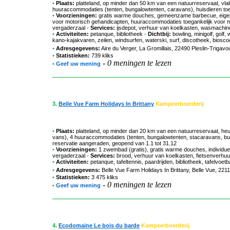
•
Plaats:
platteland, op minder dan 50 km van een natuurreservaat, vla
huuraccommodaties (tenten, bungalowtenten, caravans), huisdieren toe
•
Voorzieningen:
gratis warme douches, gemeenzame barbecue, eigen par
voor motorisch gehandicapten, huuraccommodaties toegankelijk voor m
vergaderzaal
-
Services:
ijsdepot, verhuur van koelkasten, wasmachine, s
•
Activiteiten:
petanque, bibliotheek
-
Dichtbij:
bowling, minigolf, golf
kano-kajakvaren, zeilen, windsurfen, waterski, surf, discotheek, biosc
•
Adresgegevens:
Aire du Verger
, La Gromillais, 22490 Pleslin-Trigav
•
Statistieken:
739 kliks
-
0 meningen te lezen
•
Geef uw mening
3.
Belle Vue Farm Holidays In Brittany
Kampeerboerderij
•
Plaats:
platteland, op minder dan 20 km van een natuurreservaat, heu
vans), 4 huuraccommodaties (tenten, bungalowtenten, stacaravans, bung
reservatie aangeraden, geopend van 1.1 tot 31.12
•
Voorzieningen:
1 zwembad (gratis), gratis warme douches, individue
vergaderzaal
-
Services:
brood, verhuur van koelkasten, fietsenverhuur,
•
Activiteiten:
petanque, tafeltennis, paardrijden, bibliotheek, tafelvoe
•
Adresgegevens:
Belle Vue Farm Holidays In Brittany
, Belle Vue, 221
•
Statistieken:
3 475 kliks
-
0 meningen te lezen
•
Geef uw mening
4.
Ecodomaine Le bois du barde
Kampeerboerderij