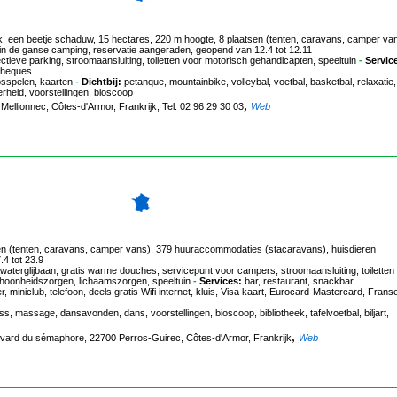
k, een beetje schaduw, 15 hectares, 220 m hoogte, 8 plaatsen (tenten, caravans, camper van
 in de ganse camping, reservatie aangeraden, geopend van 12.4 tot 12.11
eve parking, stroomaansluiting, toiletten voor motorisch gehandicapten, speeltuin
-
Servic
cheques
psspelen, kaarten
-
Dichtbij:
petanque, mountainbike, volleybal, voetbal, basketbal, relaxatie,
rheid, voorstellingen, bioscoop
,
 Mellionnec, Côtes-d'Armor, Frankrijk, Tel. 02 96 29 30 03
Web
sen (tenten, caravans, camper vans), 379 huuraccommodaties (stacaravans), huisdieren
4 tot 23.9
erglijbaan, gratis warme douches, servicepunt voor campers, stroomaansluiting, toiletten
hoonheidszorgen, lichaamszorgen, speeltuin
-
Services:
bar, restaurant, snackbar,
miniclub, telefoon, deels gratis Wifi internet, kluis, Visa kaart, Eurocard-Mastercard, Frans
ss, massage, dansavonden, dans, voorstellingen, bioscoop, bibliotheek, tafelvoetbal, biljart,
,
evard du sémaphore, 22700 Perros-Guirec, Côtes-d'Armor, Frankrijk
Web