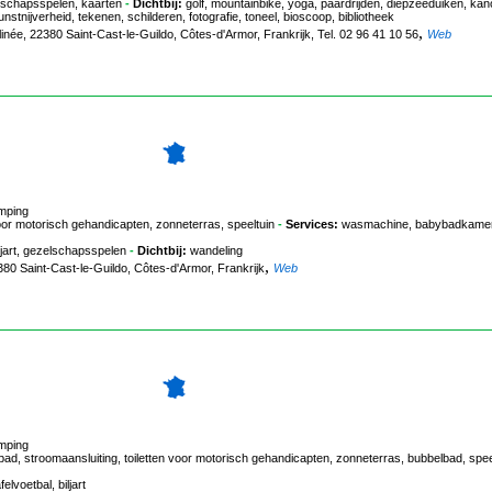
ezelschapsspelen, kaarten
-
Dichtbij:
golf, mountainbike, yoga, paardrijden, diepzeeduiken, kan
nstnijverheid, tekenen, schilderen, fotografie, toneel, bioscoop, bibliotheek
,
linée, 22380 Saint-Cast-le-Guildo, Côtes-d'Armor, Frankrijk, Tel. 02 96 41 10 56
Web
amping
r motorisch gehandicapten, zonneterras, speeltuin
-
Services:
wasmachine, babybadkamer
biljart, gezelschapsspelen
-
Dichtbij:
wandeling
,
2380 Saint-Cast-le-Guildo, Côtes-d'Armor, Frankrijk
Web
amping
 stroomaansluiting, toiletten voor motorisch gehandicapten, zonneterras, bubbelbad, spee
elvoetbal, biljart