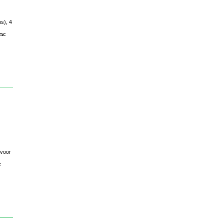
s), 4
es:
 voor
e