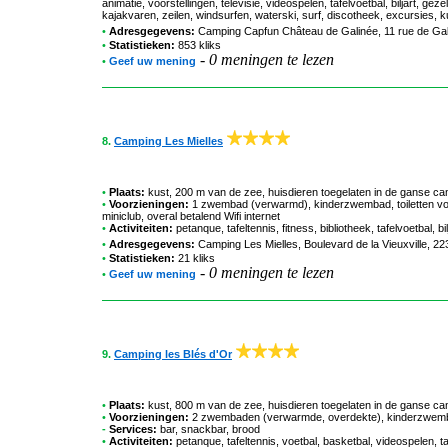
animatie, voorstellingen, televisie, videospelen, tafelvoetbal, biljart, g
kajakvaren, zeilen, windsurfen, waterski, surf, discotheek, excursies, ku
•
Adresgegevens:
Camping Capfun Château de Galinée
, 11 rue de Ga
•
Statistieken:
853 kliks
-
0 meningen te lezen
•
Geef uw mening
8.
Camping Les Mielles
•
Plaats:
kust, 200 m van de zee, huisdieren toegelaten in de ganse c
•
Voorzieningen:
1 zwembad (verwarmd), kinderzwembad, toiletten voo
miniclub, overal betalend Wifi internet
•
Activiteiten:
petanque, tafeltennis, fitness, bibliotheek, tafelvoetbal, 
•
Adresgegevens:
Camping Les Mielles
, Boulevard de la Vieuxville, 2
•
Statistieken:
21 kliks
-
0 meningen te lezen
•
Geef uw mening
9.
Camping les Blés d'Or
•
Plaats:
kust, 800 m van de zee, huisdieren toegelaten in de ganse c
•
Voorzieningen:
2 zwembaden (verwarmde, overdekte), kinderzwembad,
-
Services:
bar, snackbar, brood
•
Activiteiten:
petanque, tafeltennis, voetbal, basketbal, videospelen, taf