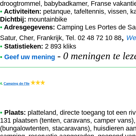
droogtrommel, babybadkamer, Franse vakant
•
Activiteiten:
petanque, tafeltennis, vissen, ka
Dichtbij:
mountainbike
•
Adresgegevens:
Camping Les Portes de Sa
,
Satur, Cher, Frankrijk, Tel. 02 48 72 10 88
We
•
Statistieken:
2 893 kliks
-
0 meningen te lez
•
Geef uw mening
4.
Camping de l'Ile
•
Plaats:
platteland, directe toegang tot een riv
131 plaatsen (tenten, caravans, camper vans
(bungalowtenten, stacaravans), huisdieren aan