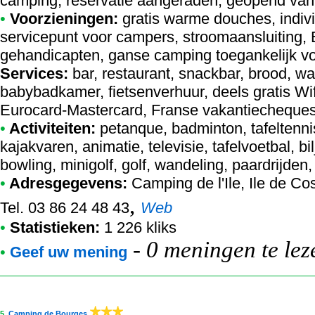
camping, reservatie aangeraden, geopend van 
•
Voorzieningen:
gratis warme douches, indivi
servicepunt voor campers, stroomaansluiting, E
gehandicapten, ganse camping toegankelijk v
Services:
bar, restaurant, snackbar, brood, wa
babybadkamer, fietsenverhuur, deels gratis Wifi i
Eurocard-Mastercard, Franse vakantiecheque
•
Activiteiten:
petanque, badminton, tafeltennis
kajakvaren, animatie, televisie, tafelvoetbal, b
bowling, minigolf, golf, wandeling, paardrijden
•
Adresgegevens:
Camping de l'Ile
, Ile de Co
,
Tel. 03 86 24 48 43
Web
•
Statistieken:
1 226 kliks
-
0 meningen te lez
•
Geef uw mening
5.
Camping de Bourges