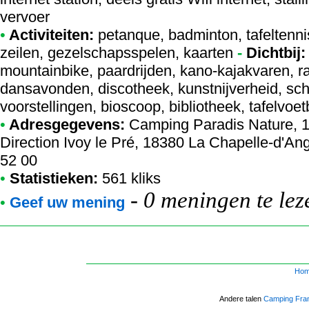
vervoer
•
Activiteiten:
petanque, badminton, tafeltennis,
zeilen, gezelschapsspelen, kaarten
-
Dichtbij:
mountainbike, paardrijden, kano-kajakvaren, ra
dansavonden, discotheek, kunstnijverheid, schi
voorstellingen, bioscoop, bibliotheek, tafelvoetba
•
Adresgegevens:
Camping Paradis Nature
, 
Direction Ivoy le Pré, 18380 La Chapelle-d'Ang
52 00
•
Statistieken:
561 kliks
-
0 meningen te lez
•
Geef uw mening
Ho
Andere talen
Camping Fra