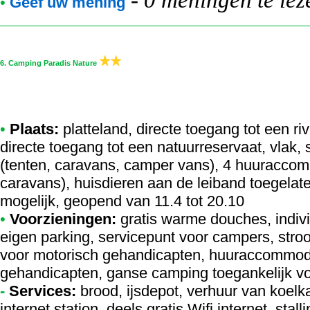
-
0 meningen te lez
•
Geef uw mening
6.
Camping Paradis Nature
•
Plaats:
platteland, directe toegang tot een riv
directe toegang tot een natuurreservaat, vlak,
(tenten, caravans, camper vans), 4 huuraccom
caravans), huisdieren aan de leiband toegelat
mogelijk, geopend van 11.4 tot 20.10
•
Voorzieningen:
gratis warme douches, indi
eigen parking, servicepunt voor campers, stroo
voor motorisch gehandicapten, huuraccommoda
gehandicapten, ganse camping toegankelijk vo
-
Services:
brood, ijsdepot, verhuur van koelk
internet station, deels gratis Wifi internet, sta