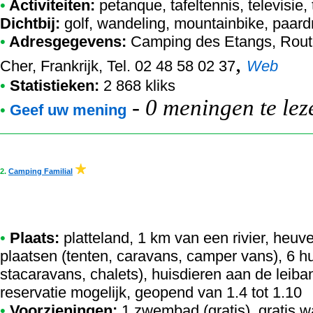
•
Activiteiten:
petanque, tafeltennis, televisie
Dichtbij:
golf, wandeling, mountainbike, paardr
•
Adresgegevens:
Camping des Etangs
, Rou
,
Cher, Frankrijk, Tel. 02 48 58 02 37
Web
•
Statistieken:
2 868 kliks
-
0 meningen te lez
•
Geef uw mening
2.
Camping Familial
•
Plaats:
platteland, 1 km van een rivier, heuve
plaatsen (tenten, caravans, camper vans), 6 
stacaravans, chalets), huisdieren aan de leib
reservatie mogelijk, geopend van 1.4 tot 1.10
•
Voorzieningen:
1 zwembad (gratis), gratis w