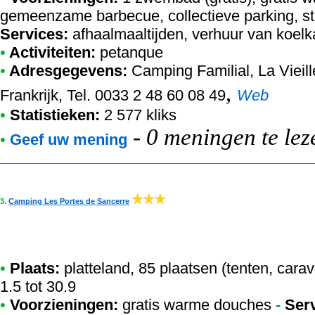
gemeenzame barbecue, collectieve parking, st
Services:
afhaalmaaltijden, verhuur van koel
•
Activiteiten:
petanque
•
Adresgegevens:
Camping Familial
, La Viei
,
Frankrijk, Tel. 0033 2 48 60 08 49
Web
•
Statistieken:
2 577 kliks
-
0 meningen te lez
•
Geef uw mening
3.
Camping Les Portes de Sancerre
•
Plaats:
platteland, 85 plaatsen (tenten, carav
1.5 tot 30.9
•
Voorzieningen:
gratis warme douches
-
Ser