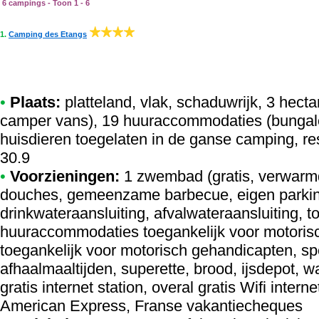
6 campings - Toon 1 - 6
1.
Camping des Etangs
•
Plaats:
platteland, vlak, schaduwrijk, 3 hecta
camper vans), 19 huuraccommodaties (bungalo
huisdieren toegelaten in de ganse camping, re
30.9
•
Voorzieningen:
1 zwembad (gratis, verwarm
douches, gemeenzame barbecue, eigen parking
drinkwateraansluiting, afvalwateraansluiting, t
huuraccommodaties toegankelijk voor motori
toegankelijk voor motorisch gehandicapten, sp
afhaalmaaltijden, superette, brood, ijsdepot, 
gratis internet station, overal gratis Wifi inter
American Express, Franse vakantiecheques