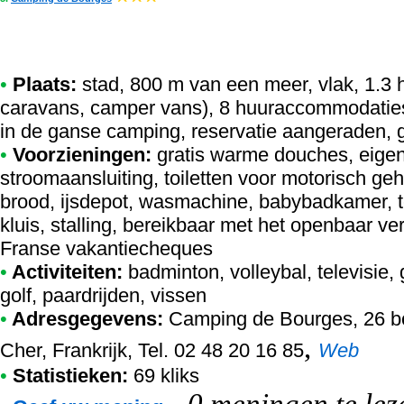
•
Plaats:
stad, 800 m van een meer, vlak, 1.3 h
caravans, camper vans), 8 huuraccommodaties 
in de ganse camping, reservatie aangeraden, 
•
Voorzieningen:
gratis warme douches, eigen
stroomaansluiting, toiletten voor motorisch ge
brood, ijsdepot, wasmachine, babybadkamer, tel
kluis, stalling, bereikbaar met het openbaar v
Franse vakantiecheques
•
Activiteiten:
badminton, volleybal, televisie
golf, paardrijden, vissen
•
Adresgegevens:
Camping de Bourges
, 26 
,
Cher, Frankrijk, Tel. 02 48 20 16 85
Web
•
Statistieken:
69 kliks