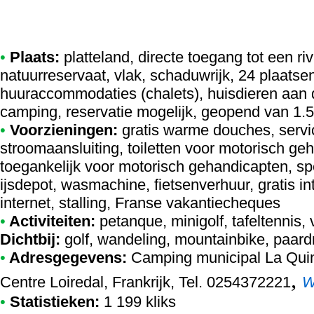
•
Plaats:
platteland, directe toegang tot een r
natuurreservaat, vlak, schaduwrijk, 24 plaatse
huuraccommodaties (chalets), huisdieren aan 
camping, reservatie mogelijk, geopend van 1.5
•
Voorzieningen:
gratis warme douches, servi
stroomaansluiting, toiletten voor motorisch g
toegankelijk voor motorisch gehandicapten, s
ijsdepot, wasmachine, fietsenverhuur, gratis int
internet, stalling, Franse vakantiecheques
•
Activiteiten:
petanque, minigolf, tafeltennis,
Dichtbij:
golf, wandeling, mountainbike, paard
•
Adresgegevens:
Camping municipal La Qui
,
Centre Loiredal, Frankrijk, Tel. 0254372221
W
•
Statistieken:
1 199 kliks