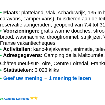
•
Plaats:
platteland, vlak, schaduwrijk, 135 m 
caravans, camper vans), huisdieren aan de le
reservatie aangeraden, geopend van 7.4 tot 3
•
Voorzieningen:
gratis warme douches, stroom
brood, wasmachine, droogtrommel, strijkijzer, 
Franse vakantiecheques
•
Activiteiten:
kano-kajakvaren, animatie, telev
•
Adresgegevens:
Camping de la Maltournée
Châteauneuf-sur-Loire, Centre Loiredal, Frankri
•
Statistieken:
3 023 kliks
-
•
Geef uw mening
1 mening te lezen
10.
Camping Les Rioms