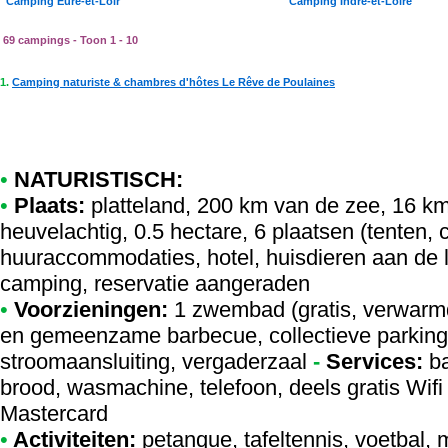
Camping Eure-et-Loir
Camping Indre-et-Loire
69 campings - Toon 1 - 10
1.
Camping naturiste & chambres d'hôtes Le Rêve de Poulaines
•
NATURISTISCH:
•
Plaats:
platteland, 200 km van de zee, 16 km
heuvelachtig, 0.5 hectare, 6 plaatsen (tenten,
huuraccommodaties, hotel, huisdieren aan de 
camping, reservatie aangeraden
•
Voorzieningen:
1 zwembad (gratis, verwarmd
en gemeenzame barbecue, collectieve parking
stroomaansluiting, vergaderzaal
-
Services:
ba
brood, wasmachine, telefoon, deels gratis Wifi 
Mastercard
•
Activiteiten:
petanque, tafeltennis, voetbal, 