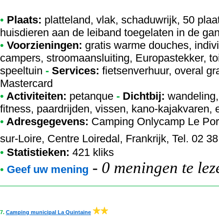
•
Plaats:
platteland, vlak, schaduwrijk, 50 pla
huisdieren aan de leiband toegelaten in de ga
•
Voorzieningen:
gratis warme douches, indivi
campers, stroomaansluiting, Europastekker, to
speeltuin
-
Services:
fietsenverhuur, overal gra
Mastercard
•
Activiteiten:
petanque
-
Dichtbij:
wandeling,
fitness, paardrijden, vissen, kano-kajakvaren, 
•
Adresgegevens:
Camping Onlycamp Le Por
sur-Loire, Centre Loiredal, Frankrijk, Tel. 02 3
•
Statistieken:
421 kliks
-
0 meningen te lez
•
Geef uw mening
7.
Camping municipal La Quintaine