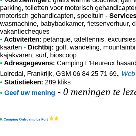
parking, toiletten voor motorisch gehandicapt
motorisch gehandicapten, speeltuin
-
Services
wasmachine, babybadkamer, fietsenverhuur, dee
vakantiecheques
•
Activiteiten:
petanque, tafeltennis, excursies
kaarten
-
Dichtbij:
golf, wandeling, mountainbi
kajakvaren, surf, bioscoop
•
Adresgegevens:
Camping L'Heureux hasar
,
Loiredal, Frankrijk, GSM 06 84 25 71 69
Web
•
Statistieken:
289 kliks
-
0 meningen te lez
•
Geef uw mening
6.
Camping Onlycamp Le Port