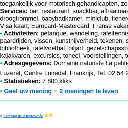
toegankelijk voor motorisch gehandicapten, zo
Services:
bar, restaurant, snackbar, afhaalma
droogtrommel, babybadkamer, miniclub, tienercl
Visa kaart, Eurocard-Mastercard, Franse vaka
•
Activiteiten:
petanque, wandeling, tafeltennis
paardrijden, vissen, kunstnijverheid, tekenen, s
bibliotheek, tafelvoetbal, biljart, gezelschapss
kajakvaren, excursies, toneel, voorstellingen, 
•
Adresgegevens:
Domaine naturiste La petit
Luzeret, Centre Loiredal, Frankrijk, Tel. 02 54
•
Statistieken:
7 800 kliks
-
•
Geef uw mening
2 meningen te lezen
9.
Camping de la Maltournée