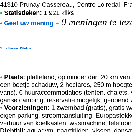
41310 Prunay-Cassereau, Centre Loiredal, Fran
•
Statistieken:
1 921 kliks
-
0 meningen te lez
•
Geef uw mening
3.
La Ferme d'Hélice
•
Plaats:
platteland, op minder dan 20 km van 
een beetje schaduw, 2 hectares, 250 m hoogte
vans), 6 huuraccommodaties (tenten, chalets, vi
ganse camping, reservatie mogelijk, geopend v
•
Voorzieningen:
1 zwembad (gratis), gratis 
eigen parking, stroomaansluiting, Europastekke
verhuur van koelkasten, wasmachine, telefoon, 
Dichtbij:
aquagym, paardrijden, vissen, dansa