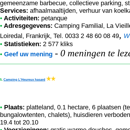
gemeenzame barbecue, collectieve parking, st
Services:
afhaalmaaltijden, verhuur van koel
•
Activiteiten:
petanque
•
Adresgegevens:
Camping Familial
, La Viei
,
Loiredal, Frankrijk, Tel. 0033 2 48 60 08 49
W
•
Statistieken:
2 577 kliks
-
0 meningen te lez
•
Geef uw mening
5.
Camping L'Heureux hasard
•
Plaats:
platteland, 0.1 hectare, 6 plaatsen (
bungalowtenten, chalets), huisdieren verboden
19.4 tot 20.10
•
Voorzieningen:
gratis warme douches, geme