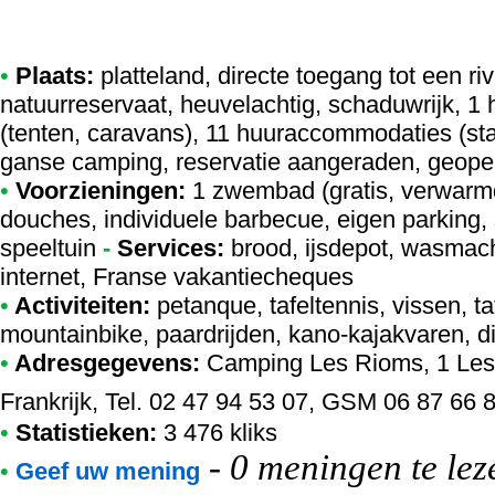
•
Plaats:
platteland, directe toegang tot een r
natuurreservaat, heuvelachtig, schaduwrijk, 1 
(tenten, caravans), 11 huuraccommodaties (sta
ganse camping, reservatie aangeraden, geopen
•
Voorzieningen:
1 zwembad (gratis, verwarm
douches, individuele barbecue, eigen parking,
speeltuin
-
Services:
brood, ijsdepot, wasmachi
internet, Franse vakantiecheques
•
Activiteiten:
petanque, tafeltennis, vissen, ta
mountainbike, paardrijden, kano-kajakvaren, d
•
Adresgegevens:
Camping Les Rioms
, 1 Le
Frankrijk, Tel. 02 47 94 53 07, GSM 06 87 66 
•
Statistieken:
3 476 kliks
-
0 meningen te lez
•
Geef uw mening