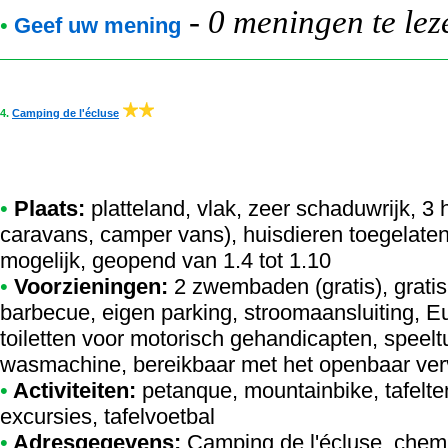
-
0 meningen te lez
•
Geef uw mening
4.
Camping de l'écluse
•
Plaats:
platteland, vlak, zeer schaduwrijk, 3 
caravans, camper vans), huisdieren toegelaten
mogelijk, geopend van 1.4 tot 1.10
•
Voorzieningen:
2 zwembaden (gratis), grati
barbecue, eigen parking, stroomaansluiting, Eu
toiletten voor motorisch gehandicapten, speelt
wasmachine, bereikbaar met het openbaar verv
•
Activiteiten:
petanque, mountainbike, tafelten
excursies, tafelvoetbal
•
Adresgegevens:
Camping de l'écluse
, chem