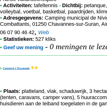
•
Activiteiten:
tafeltennis
-
Dichtbij:
petanque,
volleybal, voetbal, basketbal, paardrijden, klim
•
Adresgegevens:
Camping municipal de Nivi
Combattants, 01250 Chavannes-sur-Suran, Ain,
,
06 07 90 46 42
Web
•
Statistieken:
527 kliks
-
0 meningen te lez
•
Geef uw mening
3.
Camping L'Escapade
•
Plaats:
platteland, vlak, schaduwrijk, 3 hect
(tenten, caravans, camper vans), 5 huuraccom
huisdieren aan de leiband toegelaten in de ga