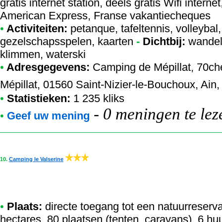
gratis internet station, deels gratis Wifi intern
American Express, Franse vakantiecheques
•
Activiteiten:
petanque, tafeltennis, volleybal,
gezelschapsspelen, kaarten
-
Dichtbij:
wandeli
klimmen, waterski
•
Adresgegevens:
Camping de Mépillat
, 70ch
Mépillat, 01560 Saint-Nizier-le-Bouchoux, Ain, 
•
Statistieken:
1 235 kliks
-
0 meningen te lez
•
Geef uw mening
10.
Camping le Valserine
•
Plaats:
directe toegang tot een natuurreserva
hectares, 80 plaatsen (tenten, caravans), 6 h