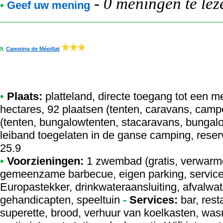
-
0 meningen te lez
•
Geef uw mening
9.
Camping de Mépillat
•
Plaats:
platteland, directe toegang tot een m
hectares, 92 plaatsen (tenten, caravans, cam
(tenten, bungalowtenten, stacaravans, bungalo
leiband toegelaten in de ganse camping, reserv
25.9
•
Voorzieningen:
1 zwembad (gratis, verwarmd
gemeenzame barbecue, eigen parking, service
Europastekker, drinkwateraansluiting, afvalwate
gehandicapten, speeltuin
-
Services:
bar, rest
superette, brood, verhuur van koelkasten, wasma