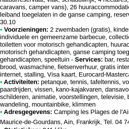
caravans, camper vans), 26 huuraccommodatie
leiband toegelaten in de ganse camping, reser
30.10
•
Voorzieningen:
2 zwembaden (gratis), kind
individuele en gemeenzame barbecue, collectie
toiletten voor motorisch gehandicapten, huur
motorisch gehandicapten, ganse camping toega
gehandicapten, speeltuin
-
Services:
bar, rest
brood, wasmachine, fietsenverhuur, gratis inter
internet, stalling, Visa kaart, Eurocard-Maste
•
Activiteiten:
petanque, tennis, tafeltennis, vo
paardrijden, vissen, kano-kajakvaren, dansavo
schilderen, animatie, voorstellingen, televisie, 
wandeling, mountainbike, klimmen
•
Adresgegevens:
Camping les Plages de l'Ai
Maurice-de-Gourdans, Ain, Frankrijk, Tel. 04 7