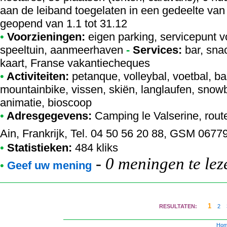
aan de leiband toegelaten in een gedeelte van
geopend van 1.1 tot 31.12
•
Voorzieningen:
eigen parking, servicepunt v
speeltuin, aanmeerhaven
-
Services:
bar, snac
kaart, Franse vakantiecheques
•
Activiteiten:
petanque, volleybal, voetbal, ba
mountainbike, vissen, skiën, langlaufen, snowbo
animatie, bioscoop
•
Adresgegevens:
Camping le Valserine
, rou
Ain, Frankrijk, Tel. 04 50 56 20 88, GSM 067
•
Statistieken:
484 kliks
-
0 meningen te lez
•
Geef uw mening
1
RESULTATEN:
2
Ho