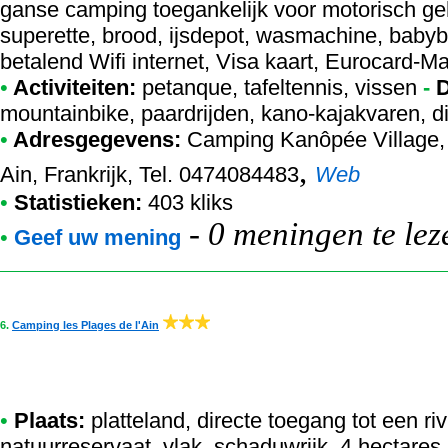
ganse camping toegankelijk voor motorisch ge
superette, brood, ijsdepot, wasmachine, babyb
betalend Wifi internet, Visa kaart, Eurocard-
•
Activiteiten:
petanque, tafeltennis, vissen
-
D
mountainbike, paardrijden, kano-kajakvaren, d
•
Adresgegevens:
Camping Kanôpée Village
,
Ain, Frankrijk, Tel. 0474084483
Web
•
Statistieken:
403 kliks
-
0 meningen te lez
•
Geef uw mening
6.
Camping les Plages de l'Ain
•
Plaats:
platteland, directe toegang tot een r
natuurreservaat, vlak, schaduwrijk, 4 hectares