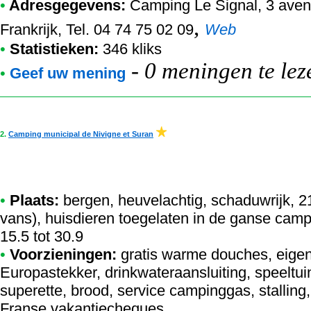
•
Adresgegevens:
Camping Le Signal
, 3 ave
,
Frankrijk, Tel. 04 74 75 02 09
Web
•
Statistieken:
346 kliks
-
0 meningen te lez
•
Geef uw mening
2.
Camping municipal de Nivigne et Suran
•
Plaats:
bergen, heuvelachtig, schaduwrijk, 2
vans), huisdieren toegelaten in de ganse camp
15.5 tot 30.9
•
Voorzieningen:
gratis warme douches, eigen 
Europastekker, drinkwateraansluiting, speeltui
superette, brood, service campinggas, stalling
Franse vakantiecheques