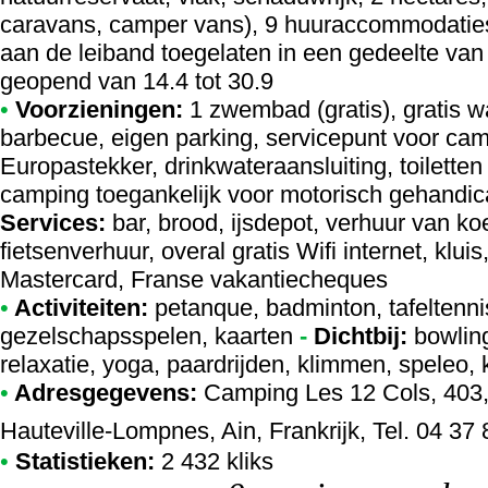
caravans, camper vans), 9 huuraccommodaties 
aan de leiband toegelaten in een gedeelte van
geopend van 14.4 tot 30.9
•
Voorzieningen:
1 zwembad (gratis), gratis
barbecue, eigen parking, servicepunt voor cam
Europastekker, drinkwateraansluiting, toilett
camping toegankelijk voor motorisch gehandica
Services:
bar, brood, ijsdepot, verhuur van k
fietsenverhuur, overal gratis Wifi internet, kluis
Mastercard, Franse vakantiecheques
•
Activiteiten:
petanque, badminton, tafeltennis,
gezelschapsspelen, kaarten
-
Dichtbij:
bowling
relaxatie, yoga, paardrijden, klimmen, speleo,
•
Adresgegevens:
Camping Les 12 Cols
, 403
Hauteville-Lompnes, Ain, Frankrijk, Tel. 04 37
•
Statistieken:
2 432 kliks