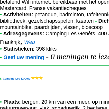
betalend Wifi internet, bereikbaar met het ope
Mastercard, Franse vakantiecheques
•
Activiteiten:
petanque, badminton, tafeltennis,
bibliotheek, gezelschapsspelen, kaarten
-
Dich
mountainbike, paardrijden, vissen, bioscoop
•
Adresgegevens:
Camping Les Genêts
, 400
,
Frankrijk
Web
•
Statistieken:
398 kliks
-
0 meningen te lez
•
Geef uw mening
8.
Camping Les 12 Cols
•
Plaats:
bergen, 20 km van een meer, op min
natuurreservaat, vlak, schaduwrijk, 2 hectares