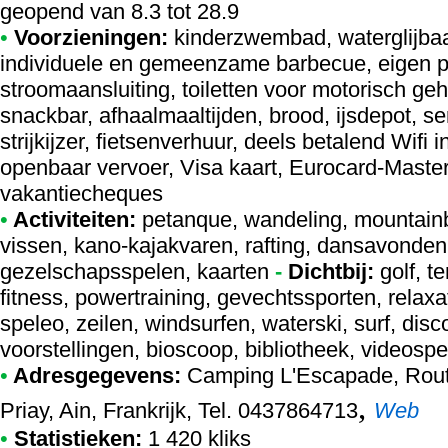
geopend van 8.3 tot 28.9
•
Voorzieningen:
kinderzwembad, waterglijba
individuele en gemeenzame barbecue, eigen p
stroomaansluiting, toiletten voor motorisch ge
snackbar, afhaalmaaltijden, brood, ijsdepot, 
strijkijzer, fietsenverhuur, deels betalend Wifi i
openbaar vervoer, Visa kaart, Eurocard-Maste
vakantiecheques
•
Activiteiten:
petanque, wandeling, mountainbi
vissen, kano-kajakvaren, rafting, dansavonden, 
gezelschapsspelen, kaarten
-
Dichtbij:
golf, t
fitness, powertraining, gevechtssporten, relax
speleo, zeilen, windsurfen, waterski, surf, disc
voorstellingen, bioscoop, bibliotheek, videospele
•
Adresgegevens:
Camping L'Escapade
, Rou
,
Priay, Ain, Frankrijk, Tel. 0437864713
Web
•
Statistieken:
1 420 kliks