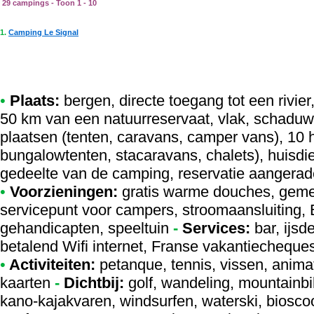
29 campings - Toon 1 - 10
1.
Camping Le Signal
•
Plaats:
bergen, directe toegang tot een rivi
50 km van een natuurreservaat, vlak, schaduwr
plaatsen (tenten, caravans, camper vans), 10
bungalowtenten, stacaravans, chalets), huisdi
gedeelte van de camping, reservatie aangerad
•
Voorzieningen:
gratis warme douches, geme
servicepunt voor campers, stroomaansluiting, E
gehandicapten, speeltuin
-
Services:
bar, ijsd
betalend Wifi internet, Franse vakantiecheque
•
Activiteiten:
petanque, tennis, vissen, animat
kaarten
-
Dichtbij:
golf, wandeling, mountainbi
kano-kajakvaren, windsurfen, waterski, biosco