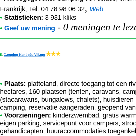
,
Frankrijk, Tel. 04 78 98 06 32
Web
•
Statistieken:
3 931 kliks
-
0 meningen te lez
•
Geef uw mening
5.
Camping Kanôpée Village
•
Plaats:
platteland, directe toegang tot een ri
hectares, 160 plaatsen (tenten, caravans, ca
(stacaravans, bungalows, chalets), huisdieren
camping, reservatie aangeraden, geopend van 
•
Voorzieningen:
kinderzwembad, gratis warme
eigen parking, servicepunt voor campers, stroo
gehandicapten, huuraccommodaties toegankeli