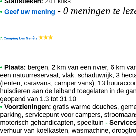
•
Statistieken:
241 kliks
-
0 meningen te lez
•
Geef uw mening
7.
Camping Les Genêts
•
Plaats:
bergen, 2 km van een rivier, 6 km v
een natuurreservaat, vlak, schaduwrijk, 3 hec
(tenten, caravans, camper vans), 13 huuracco
huisdieren aan de leiband toegelaten in de ga
geopend van 1.3 tot 31.10
•
Voorzieningen:
gratis warme douches, geme
parking, servicepunt voor campers, stroomaansl
motorisch gehandicapten, speeltuin
-
Services
verhuur van koelkasten, wasmachine, droogtromm