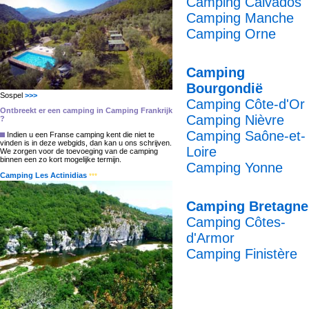
Camping Calvados
Camping Manche
Camping Orne
Camping
Bourgondië
Sospel
>>>
Camping Côte-d'Or
Ontbreekt er een camping in Camping Frankrijk
Camping Nièvre
?
Camping Saône-et-
Indien u een Franse camping kent die niet te
vinden is in deze webgids, dan kan u ons schrijven.
Loire
We zorgen voor de toevoeging van de camping
binnen een zo kort mogelijke termijn.
Camping Yonne
Camping Les Actinidias
***
Camping Bretagne
Camping Côtes-
d'Armor
Camping Finistère