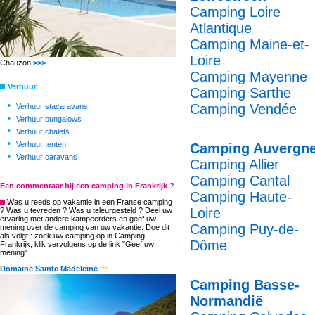
Camping Loire
Atlantique
Camping Maine-et-
Loire
Chauzon
>>>
Camping Mayenne
Verhuur
Camping Sarthe
•
Camping Vendée
Verhuur stacaravans
•
Verhuur bungalows
•
Verhuur chalets
•
Verhuur tenten
Camping Auvergn
•
Verhuur caravans
Camping Allier
Camping Cantal
Een commentaar bij een camping in Frankrijk ?
Camping Haute-
Was u reeds op vakantie in een Franse camping
Loire
? Was u tevreden ? Was u teleurgesteld ? Deel uw
ervaring met andere kampeerders en geef uw
Camping Puy-de-
mening over de camping van uw vakantie. Doe dit
als volgt : zoek uw camping op in Camping
Dôme
Frankrijk, klik vervolgens op de link "Geef uw
mening".
Domaine Sainte Madeleine
***
Camping Basse-
Normandië