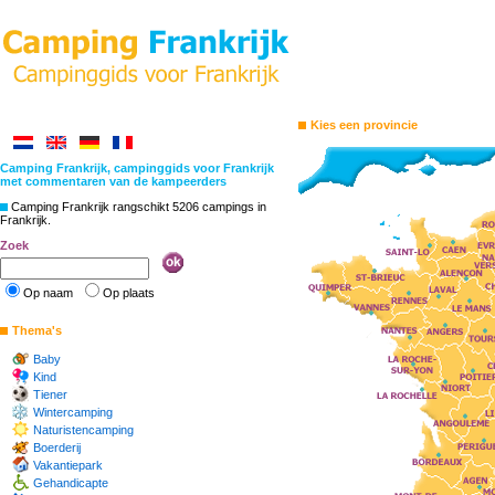
Kies een provincie
Camping Frankrijk, campinggids voor Frankrijk
met commentaren van de kampeerders
Camping Frankrijk rangschikt 5206 campings in
Frankrijk.
Zoek
Op naam
Op plaats
Thema's
Baby
Kind
Tiener
Wintercamping
Naturistencamping
Boerderij
Vakantiepark
Gehandicapte