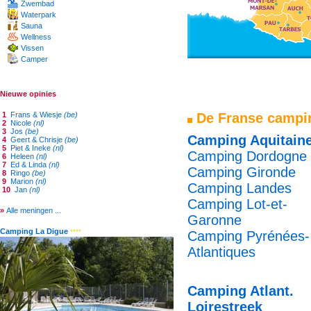
Zwembad
Waterpark
Sauna
Wellness
Vissen
Camper
Nieuwe opinies
De Franse campin
1
Frans & Wiesje
(be)
2
Nicole
(nl)
3
Jos
(be)
Camping Aquitain
4
Geert & Chrisje
(be)
5
Piet & Ineke
(nl)
Camping Dordogne
6
Heleen
(nl)
7
Ed & Linda
(nl)
Camping Gironde
8
Ringo
(be)
9
Marion
(nl)
Camping Landes
10
Jan
(nl)
Camping Lot-et-
»
Alle meningen ...
Garonne
Camping La Digue
****
Camping Pyrénées-
Atlantiques
Camping Atlant.
Loirestreek