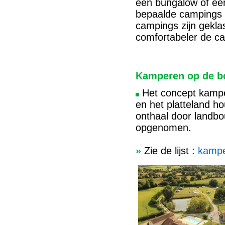
een bungalow of een
bepaalde campings u
campings zijn geklas
comfortabeler de ca
Kamperen op de boe
Het concept kampee
en het platteland h
onthaal door landbo
opgenomen.
»
Zie de lijst :
kampe